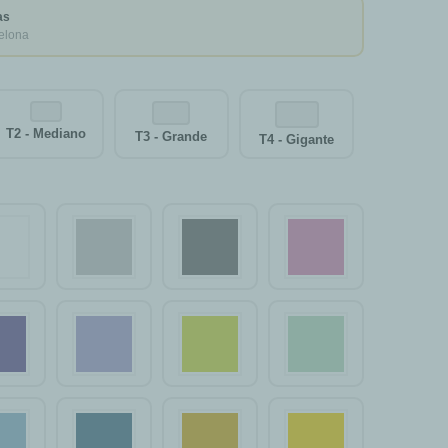
as
elona
T2 - Mediano
T3 - Grande
T4 - Gigante