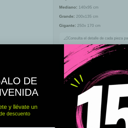
Mediano:
140x95 cm
Grande:
200x135
cm
Gigante:
250x 170
cm
📐
Consulta el detalle de cada pieza pa
🎬
No te preocupes por la colocación, 
📐 Consul
ALO DE
Carta de Colores
NVENIDA
Garantías Starstick
te y llévate un
Añade un Nombre pers
de descuento
Detalles de Colocación