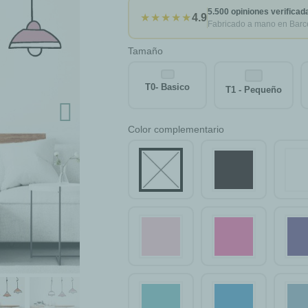
5.500 opiniones verificad
★★★★★
4.9
Fabricado a mano en Barc
Tamaño
T0- Basico
T1 - Pequeño
Color complementario