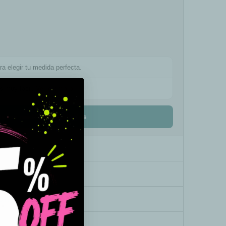
ra elegir tu medida perfecta.
es muy fácil.
Ver ejemplo →
ta las medidas detalladas
onalizado