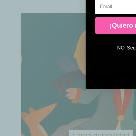
Email
¡Quiero
NO, Segu