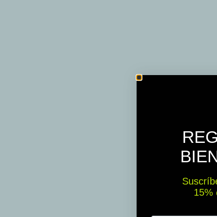
REG
BIE
Suscríbe
15% ​​