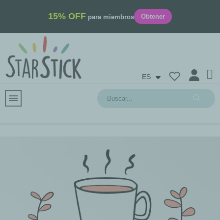
15% OFF
Obtener
para miembros
ES