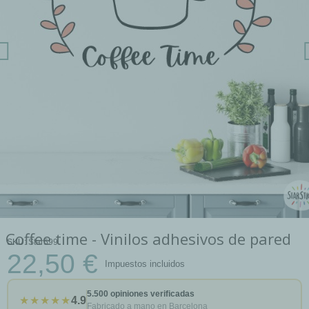
Coffee time - Vinilos adhesivos de pared
SKU
Star599
22,50 €
Impuestos incluidos
5.500 opiniones verificadas
★★★★★
4.9
Fabricado a mano en Barcelona