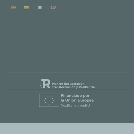
ES
CA
FR
EN