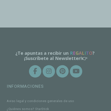
¿Te apuntas a recibir un
R
E
G
A
L
I
T
O
?
¡Suscríbete al Newsletter!👉
INFORMACIONES
Aviso legal y condiciones generales de uso
¿Quiénes somos? StarStick