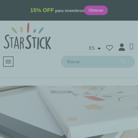
15% OFF
Obtener
para miembros
ES