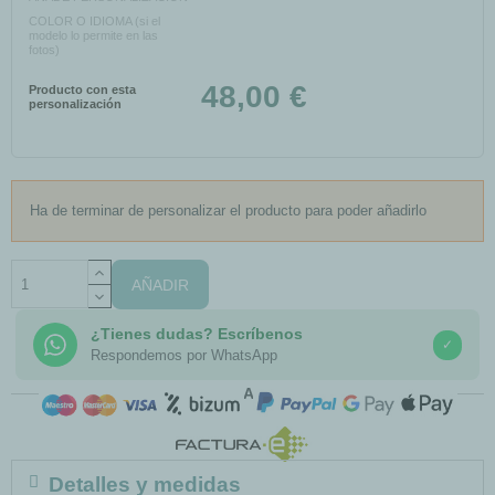
COLOR O IDIOMA (si el
modelo lo permite en las
fotos)
48,00 €
Producto con esta
personalización
Ha de terminar de personalizar el producto para poder añadirlo
AÑADIR
¿Tienes dudas? Escríbenos
✓
Respondemos por WhatsApp
COMPRA SEGURA
Detalles y medidas