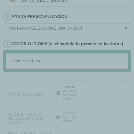
LÁMINA SOLA - SIN MARCO
AÑADE PERSONALIZACIÓN
POR FAVOR SELECCIONE UNA OPCIÓN
COLOR O IDIOMA (si el modelo lo permite en las fotos)
LÁMINA
A4 (210 x
TAMAÑO DE LA LÁMINA
297 mm)
+0,00€
Lámina
AÑADE UN MARCO Y
Sola - Sin
RECÍBELO LISTO PARA
Marco
COLGAR
AÑADE PERSONALIZACIÓN