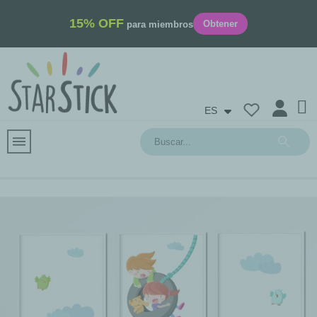
15% OFF
Obtener
para miembros
ES