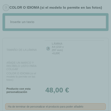
COLOR O IDIOMA (si el modelo lo permite en las fotos)
LÁMINA
A4 (210 x
TAMAÑO DE LA LÁMINA
297 mm)
+0,00€
AÑADE UN MARCO Y
RECÍBELO LISTO PARA
COLGAR
COLOR O IDIOMA (si el
modelo lo permite en las
fotos)
48,00 €
Producto con esta
personalización
Ha de terminar de personalizar el producto para poder añadirlo