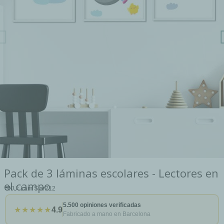
Pack de 3 láminas escolares - Lectores en
el campo
SKU
Lam Star212
5.500 opiniones verificadas
★★★★★
4.9
Fabricado a mano en Barcelona