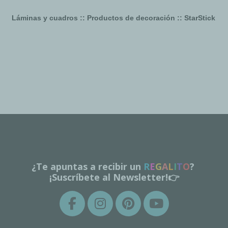
Láminas y cuadros :: Productos de decoración :: StarStick
¿Te apuntas a recibir un
R
E
G
A
L
I
T
O
?
¡Suscríbete al Newsletter!👉