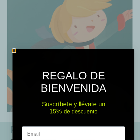
REGALO DE
BIENVENIDA
Suscríbete y llévate un
15% ​​
de descuento
Perfecto para conjuntar
Email