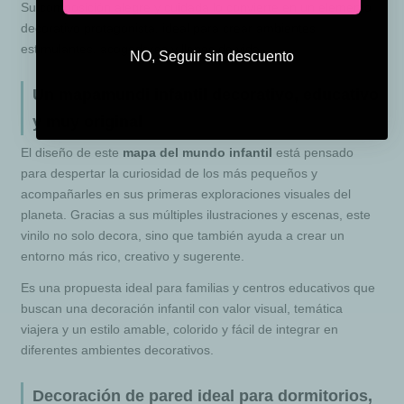
Su composición alegre y cuidada lo convierte en un elemento
decorativo protagonista, ideal para crear ambientes
estimulantes, acogedores y llenos de vida.
NO, Seguir sin descuento
Un mapamundi infantil decorativo, educativo
y muy original
El diseño de este
mapa del mundo infantil
está pensado
para despertar la curiosidad de los más pequeños y
acompañarles en sus primeras exploraciones visuales del
planeta. Gracias a sus múltiples ilustraciones y escenas, este
vinilo no solo decora, sino que también ayuda a crear un
entorno más rico, creativo y sugerente.
Es una propuesta ideal para familias y centros educativos que
buscan una decoración infantil con valor visual, temática
viajera y un estilo amable, colorido y fácil de integrar en
diferentes ambientes decorativos.
Decoración de pared ideal para dormitorios,