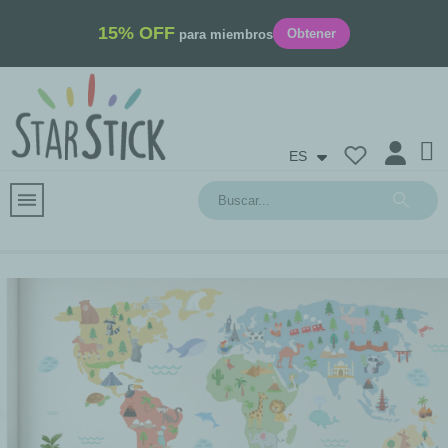
15% OFF
Obtener
para miembros
ES