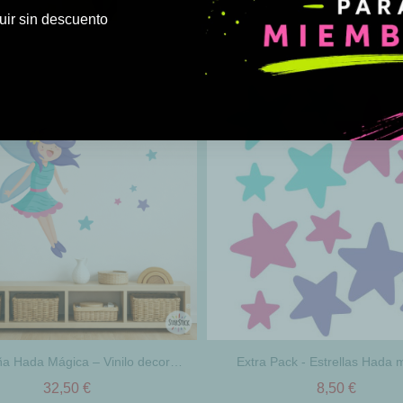
ir sin descuento
Vinilos niña Hada Mágica – Vinilo decorativo encantador para habitación de niña
Extra Pack - Estrellas Hada 
32,50 €
8,50 €