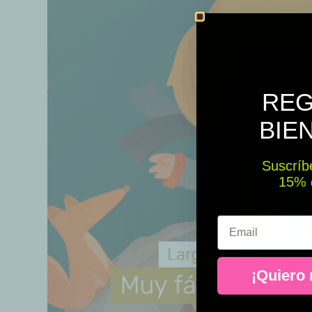
REG
BIE
Suscríbe
15% ​​
Email
¡Quiero