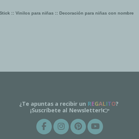
tarStick :: Vinilos para niñas :: Decoración para niñas con nombre
¿Te apuntas a recibir un
R
E
G
A
L
I
T
O
?
¡Suscríbete al Newsletter!👉