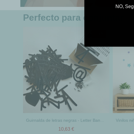
NO, Segu
Perfecto para conjuntar
-15%
Guirnalda de letras negras - Letter Banner - Decoración bebé
10,63 €