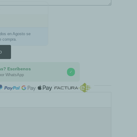
a
ados en Agosto se
de compra.
o
as? Escríbenos
✓
por WhatsApp
COMPRA SEGURA