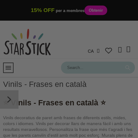
15% OFF
Obtenir
per a membres
CA
Vinils - Frases en català
⭐ Vinils - Frases en català ⭐
Vinils decoratius de paret amb frases de diferents estils, mides,
colors i idiomes. Vinils per decorar llars de manera fàcil i amb uns
resultats meravellosos. Personalitza la frase que més t'agradi i fes
que les parets canviïn d'estil amb molt poc esforç. Murals plens de