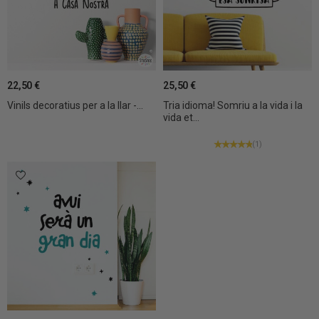
22,50 €
25,50 €
Vinils decoratius per a la llar -...
Tria idioma! Somriu a la vida i la
vida et...
(1)