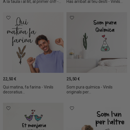
A la taula i al llit, al primer crit! -...
Has arribat al teu destí - Vinils...
22,50 €
25,50 €
Qui matina, fa farina - Vinils
Som pura química - Vinils
decoratius...
originals per...