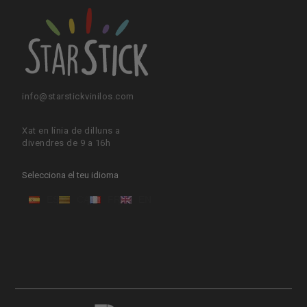
info@starstickvinilos.com
Xat en línia de dilluns a
divendres de 9 a 16h
Selecciona el teu idioma
ES
CA
FR
EN