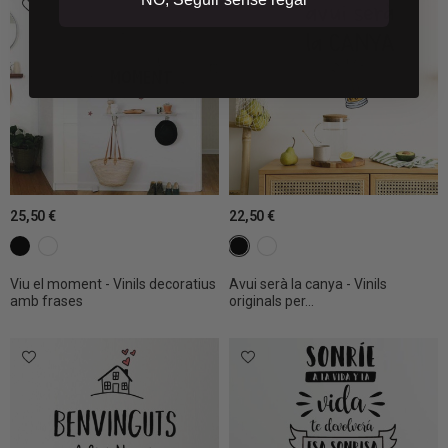
25,50 €
22,50 €
c1 Negre
c2 Blanc
c1 Negre
c2 Blanc
Viu el moment - Vinils decoratius
Avui serà la canya - Vinils
amb frases
originals per...