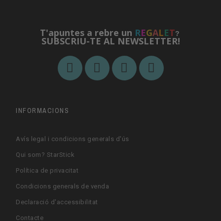
T'apuntes a rebre un
R
E
G
A
L
E
T
?
SUBSCRIU-TE AL NEWSLETTER!
INFORMACIONS
Avís legal i condicions generals d'ús
Qui som? StarStick
Política de privacitat
Condicions generals de venda
Declaració d'accessibilitat
Contacte