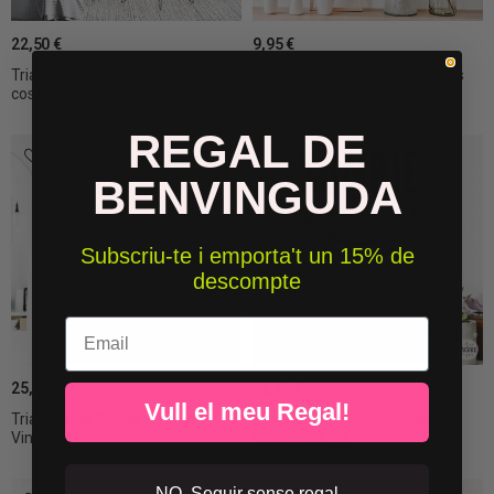
22,50 €
9,95 €
Tria idioma! Mira sempre el
Vinils decoratius autoadhesius
costat...
per a la...
REGAL DE
BENVINGUDA
Subscriu-te i emporta't un 15% de
descompte
Email
25,50 €
12,50 €
Vull el meu Regal!
Tria idioma! Somia en gran -
Somriu a poc a poc - Vinils
Vinils...
decoratius en...
NO, Seguir sense regal