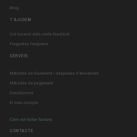
Blog
T'AJUDEM
Col·locació dels vinils StarStick
Preguntes freqüents
SERVEIS
Mètodes de lliurament i despeses d'enviament
Mètodes de pagament
Devolucions
El meu compte
Com sol·licitar factura
CONTACTE