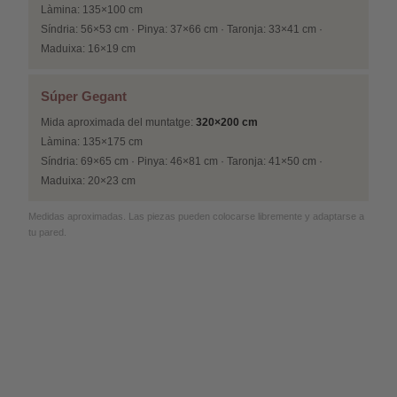
Làmina: 135×100 cm
Síndria: 56×53 cm · Pinya: 37×66 cm · Taronja: 33×41 cm ·
Maduixa: 16×19 cm
Súper Gegant
Mida aproximada del muntatge:
320×200 cm
Làmina: 135×175 cm
Síndria: 69×65 cm · Pinya: 46×81 cm · Taronja: 41×50 cm ·
Maduixa: 20×23 cm
Medidas aproximadas. Las piezas pueden colocarse libremente y adaptarse a
tu pared.