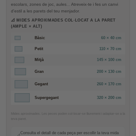
escolars, zones de joc, aules... Atreveix-te i fes un canvi
d'estil a les parets del teu menjador.
📐 MIDES APROXIMADES COL·LOCAT A LA PARET
(AMPLE × ALT)
Bàsic
60 × 40 cm
Petit
110 × 70 cm
Mitjà
145 × 100 cm
Gran
200 × 130 cm
Gegant
260 × 170 cm
Supergegant
320 × 200 cm
Mides aproximades. Les peces poden col·locar-se lliurement i adaptar-se a la
teva paret.
Consulta el detall de cada peça per escollir la teva mida
📐