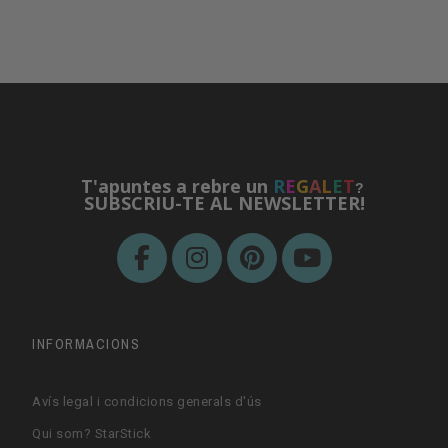
T'apuntes a rebre un
R
E
G
A
L
E
T
?
SUBSCRIU-TE AL NEWSLETTER!
INFORMACIONS
Avís legal i condicions generals d'ús
Qui som? StarStick