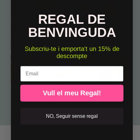
REGAL DE
BENVINGUDA
Subscriu-te i emporta't un 15% de
descompte
Email
Vull el meu Regal!
Verdures - Vinils per decorar menjadors escolars
32,50 €
NO, Seguir sense regal