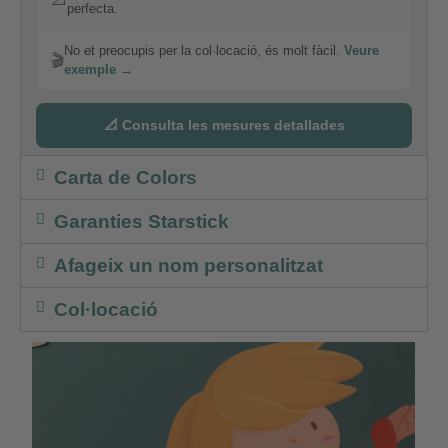
perfecta.
No et preocupis per la col·locació, és molt fàcil.
Veure
🎬
exemple →
📐 Consulta les mesures detallades
Carta de Colors
Garanties Starstick
Afageix un nom personalitzat
Col·locació