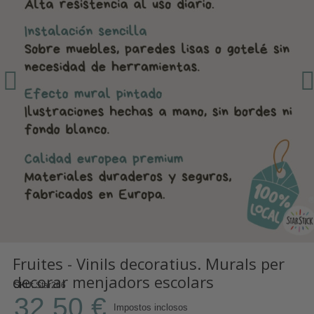
Fruites - Vinils decoratius. Murals per
decorar menjadors escolars
SKU
Star266
32,50 €
Impostos inclosos