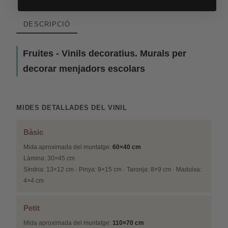
DESCRIPCIÓ
Fruites - Vinils decoratius. Murals per
decorar menjadors escolars
MIDES DETALLADES DEL VINIL
Bàsic
Mida aproximada del muntatge:
60×40 cm
Làmina: 30×45 cm
Síndria: 13×12 cm · Pinya: 9×15 cm · Taronja: 8×9 cm · Maduixa:
4×4 cm
Petit
Mida aproximada del muntatge:
110×70 cm