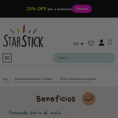
15% OFF
Obtenir
per a membres
CA
Inici
Decoració escoles i instituts
Vinils menjadors escolars
Fruites - Vinils decoratius. Murals per decorar menjadors escolars