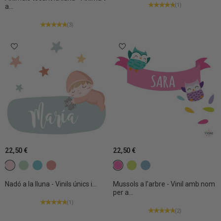
(1)
a...
(3)
22,50 €
22,50 €
c7 Rosa clar
c15 Verd menta
c16 Turquesa
C27 Teula
c8 Rosa fúcsia
c13 Verd llima
c19 Blau gris
Nadó a la lluna - Vinils únics i...
Mussols a l'arbre - Vinil amb nom
per a...
(1)
(2)