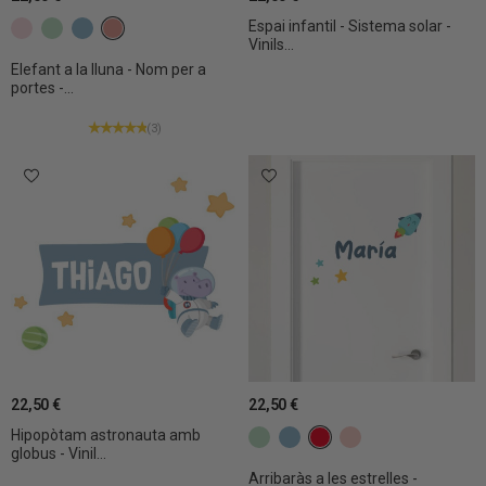
Espai infantil - Sistema solar -
c7 Rosa clar
c15 Verd menta
c19 Blau gris
C27 Teula
Vinils...
Elefant a la lluna - Nom per a
portes -...
(3)
22,50 €
22,50 €
Hipopòtam astronauta amb
c15 Verd menta
c19 Blau gris
c25 Vermell
C28 Teula clar
globus - Vinil...
Arribaràs a les estrelles -