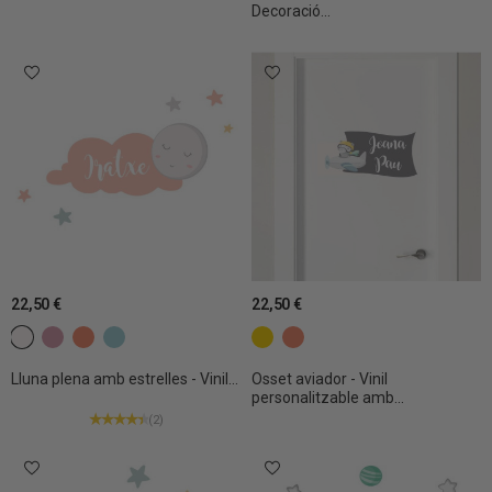
Decoració...
22,50 €
22,50 €
c2 Blanc
c6 Rosa gris
c24 Mandarina
C30 MISTIC CLAR
c22 Groc
c24 Mandarina
Lluna plena amb estrelles - Vinil...
Osset aviador - Vinil
personalitzable amb...
(2)