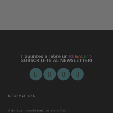
T'apuntes a rebre un
R
E
G
A
L
E
T
?
SUBSCRIU-TE AL NEWSLETTER!
INFORMACIONS
Avís legal i condicions generals d'ús