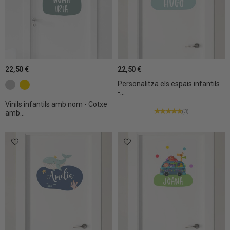
22,50 €
22,50 €
Personalitza els espais infantils
c3 Gris clar
c22 Groc
-...
Vinils infantils amb nom - Cotxe
(3)
amb...