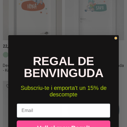
22,50 €
22,50 €
c15 Verd menta
C27 Teula
c16 Turquesa
C27 Teula
REGAL DE
Decoració infantil personalitzada
Decoració infantil personalitzada
BENVINGUDA
- Koala...
- Vinil...
Subscriu-te i emporta't un 15% de
descompte
Email