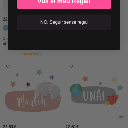
Vull el meu Regal!
22,50 €
22,50 €
NO, Seguir sense regal
c16 Turquesa
c23 Taronja
c25 Vermell
c6 Rosa gris
C29 MISTIC
Decoració infantil personalitzada
El petit rei lleó - Vinil
amb el...
personalitzable...
(1)
22,50 €
22,50 €