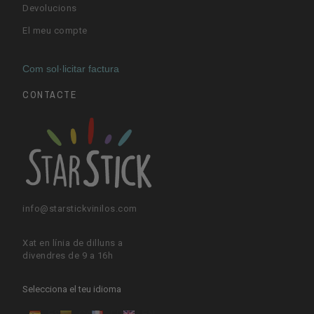
Devolucions
El meu compte
Com sol·licitar factura
CONTACTE
info@starstickvinilos.com
Xat en línia de dilluns a
divendres de 9 a 16h
Selecciona el teu idioma
ES
CA
FR
EN