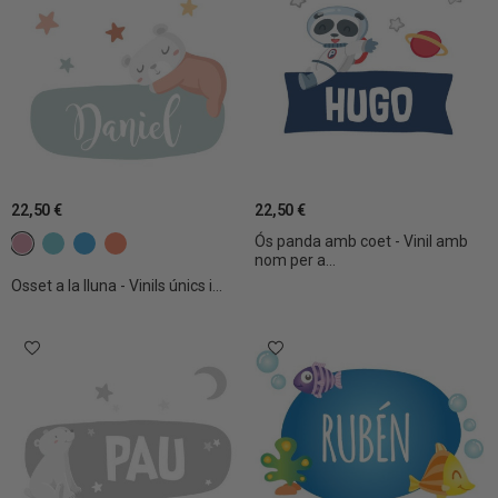
22,50 €
22,50 €
Ós panda amb coet - Vinil amb
c6 Rosa gris
c16 Turquesa
c17 Blau fort
c24 Mandarina
nom per a...
Osset a la lluna - Vinils únics i...