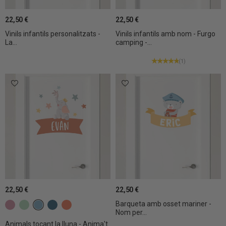
22,50 €
22,50 €
Vinils infantils personalitzats -
Vinils infantils amb nom - Furgo
La...
camping -...
(1)
22,50 €
22,50 €
Barqueta amb osset mariner -
c6 Rosa gris
c15 Verd menta
c19 Blau gris
c20 Blau gris fosc
c24 Mandarina
Nom per...
Animals tocant la lluna - Anima't