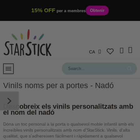
15% OFF
Obtenir
per a membres
CA
Vinils noms per a portes - Nadó
Descobreix els vinils personalitzats amb
el nom del nadó
Dóna un toc personal a la porta o qualsevol moble infantil amb els
increïbles vinils personalitzats amb nom d'StarStick. Vinils, d'alta
qualitat, que s'adhereixen fàcilment i ràpidament a qualsevol