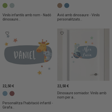
c14 Verd
c37 Aquamarina clar
c5 Terra
C29 MISTIC
Vinils infantils amb nom - Nadó
Avió amb dinosaure - Vinils
dinosaure...
personalitzats...
22,50 €
22,50 €
Dinosaure somiador. Vinils amb
c19 Blau gris
C26 Teula fosc
nom per a...
Personalitza l'habitació infantil -
Girafa...