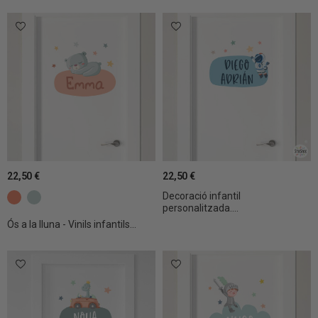
22,50 €
22,50 €
Decoració infantil
c24 Mandarina
c37 Aquamarina clar
personalitzada....
Ós a la lluna - Vinils infantils...