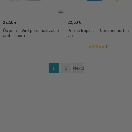
22,50 €
22,50 €
Ós polar - Vinil personalitzable
Peixos tropicals - Nom per portes
amb el nom
vinil...
(1)
1
2
Next
