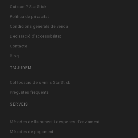
Qui som? StarStick
Política de privacitat
Condicions generals de venda
Declaració d'accessibilitat
Contacte
Blog
T'AJUDEM
Col·locació dels vinils StarStick
Preguntes freqüents
SERVEIS
Mètodes de lliurament i despeses d'enviament
Mètodes de pagament