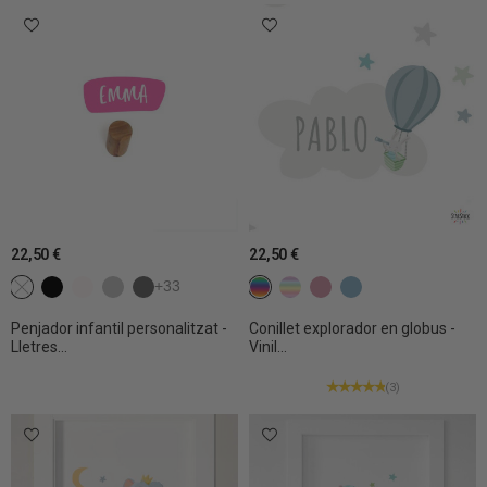
22,50 €
22,50 €
NO SELECCIONAT
c1 Negre
c2 Blanc
c3 Gris clar
c4 Gris fosc
+33
De colors
Colors pastel
c6 Rosa gris
c19 Blau gris
Penjador infantil personalitzat -
Conillet explorador en globus -
Lletres...
Vinil...
(3)