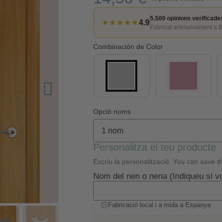
5.500 opinions verificade
★★★★★
4.9
Fabricat artesanalment a 
Combinación de Color
Opció noms
Personalitza el teu producte
Escriu la personalització. You can save th
Nom del nen o nena (Indiqueu si v
Fabricació local i a mida a Espanya