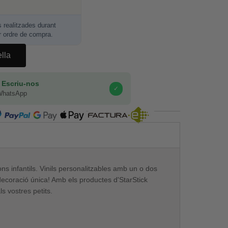
realitzades durant
r ordre de compra.
ella
 Escriu-nos
✓
WhatsApp
COMPRA SEGURA
ons infantils. Vinils personalitzables amb un o dos
ecoració única! Amb els productes d'StarStick
s vostres petits.