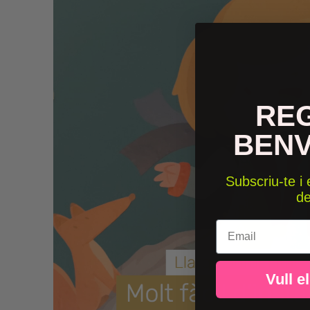
RE
BEN
Subscriu-te i
d
Email
Vull e