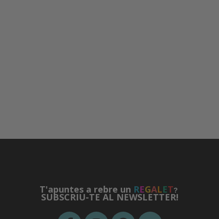
T'apuntes a rebre un
R
E
G
A
L
E
T
?
SUBSCRIU-TE AL NEWSLETTER!