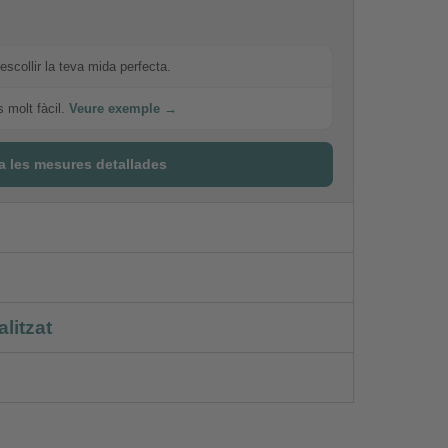
escollir la teva mida perfecta.
s molt fàcil.
Veure exemple →
a les mesures detallades
litzat