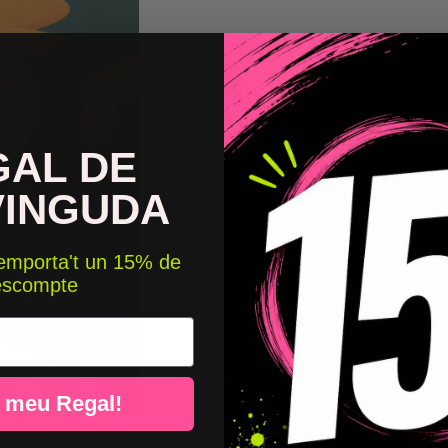
GAL DE
VINGUDA
 emporta't un 15% de
escompte
l meu Regal!