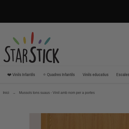
❤️ Vinils Infantils
⭐ Quadres Infantils
Vinils educatius
Escale
Inici
Mussols tons suaus - Vinil amb nom per a portes