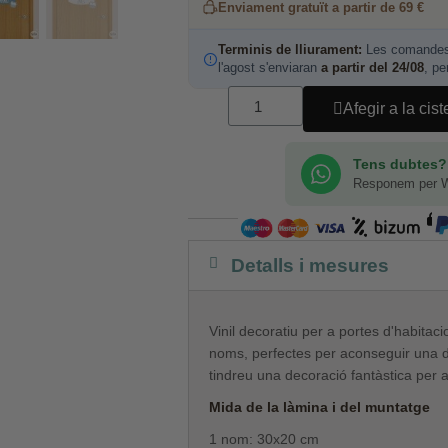
Enviament gratuït a partir de 69 €
Terminis de lliurament:
Les comandes 
l'agost s'enviaran
a partir del 24/08
, pe
Afegir a la cist
Tens dubtes?
Responem per 
Detalls i mesures
Vinil decoratiu per a portes d'habitaci
noms, perfectes per aconseguir una d
tindreu una decoració fantàstica per al
Mida de la làmina i del muntatge
1 nom: 30x20 cm