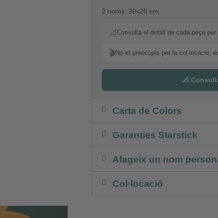
2 noms: 30x25 cm
📐
Consulta el detall de cada peça per 
🎬
No et preocupis per la col·locació, é
📐 Consult
Carta de Colors
Garanties Starstick
Afageix un nom persona
Col·locació