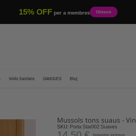
15% OFF
Obtenir
per a membres
s
Vinils Sanitaris
GANGUES
Blog
Mussols tons suaus - Vin
SKU
Porta Star002 Suaves
14,50 €
Impostos inclosos