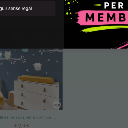
uir sense regal
Vinil infantil de mussols per a dormitori de nadó en tons suaus
32,50 €