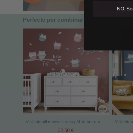
NO, Seg
Perfecte per combinar
Vinil infantil mussols rosa pàl·lid per a paret d’habitació de nadó
32,50 €