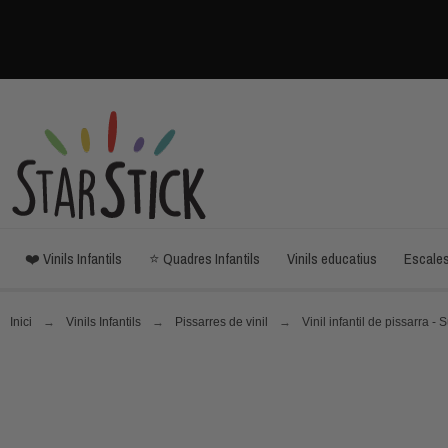
❤️ Vinils Infantils
⭐ Quadres Infantils
Vinils educatius
Escale
Inici
Vinils Infantils
Pissarres de vinil
Vinil infantil de pissarra -