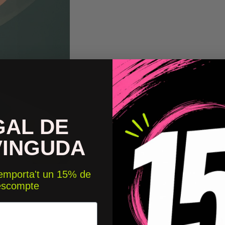
GAL DE
VINGUDA
 emporta't un 15% de
escompte