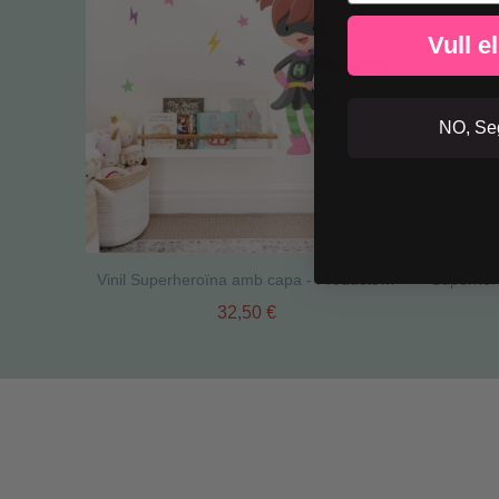
Vull e
NO, Seg
Vinil Superheroïna amb capa - Productes decoratius per a nenes valentes
32,50 €