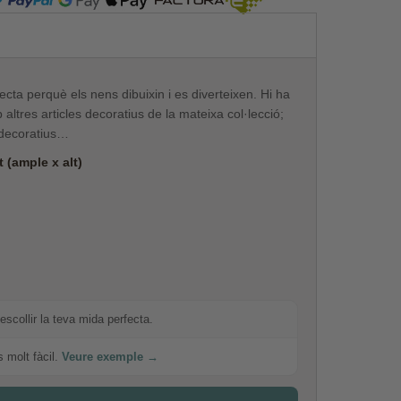
rfecta perquè els nens dibuixin i es diverteixen. Hi ha
altres articles decoratius de la mateixa col·lecció;
 decoratius…
 (ample x alt)
escollir la teva mida perfecta.
s molt fàcil.
Veure exemple →