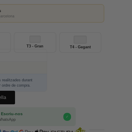
s
Barcelona
T3 - Gran
T4 - Gegant
realitzades durant
r ordre de compra.
ella
 Escriu-nos
✓
WhatsApp
COMPRA SEGURA