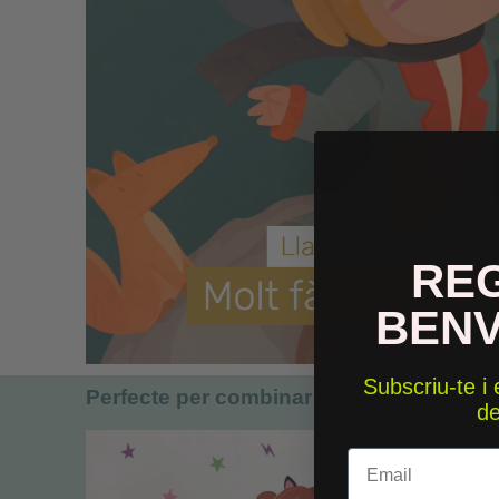
RE
BEN
Subscriu-te i
Perfecte per combinar
d
Email