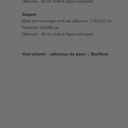
Dibuixos: 30 cm d'alt la figura principal
Gegant
Mida del muntatge amb els dibuixos: 178x122 cm
Pissarra: 116x68 cm
Dibuixos: 38 cm d'alt la figura principal
Vinil infantil :: adhesius de paret :: StarStick