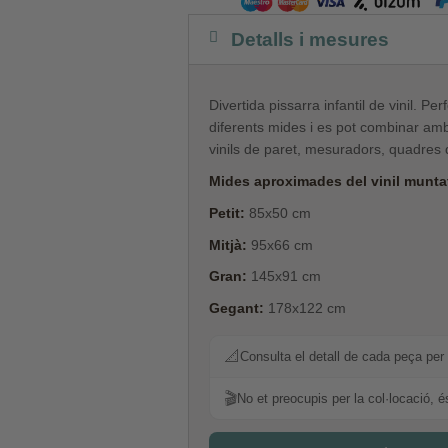
Detalls i mesures
Divertida pissarra infantil de vinil. Pe
diferents mides i es pot combinar amb 
vinils de paret, mesuradors, quadres
Mides aproximades del vinil muntat
Petit:
85x50 cm
Mitjà:
95x66 cm
Gran:
145x91 cm
Gegant:
178x122 cm
📐
Consulta el detall de cada peça per 
🎬
No et preocupis per la col·locació, é