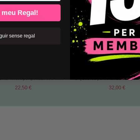
l meu Regal!
uir sense regal
Superheroïna - Nom per portes. Vinil infantil
22,50 €
32,00 €