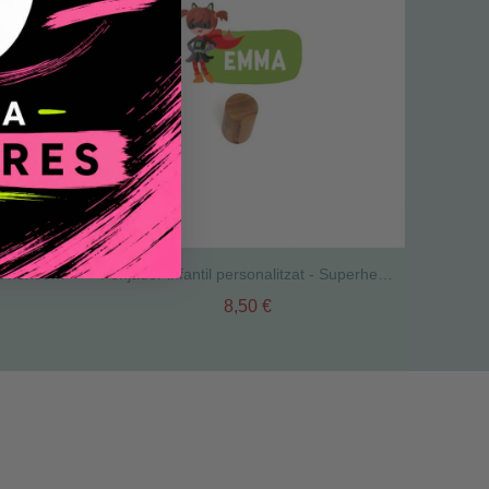
2 Quadres personalitzables per a nenes - Superheroïna
Penjador infantil personalitzat - Superheroïna
8,50 €