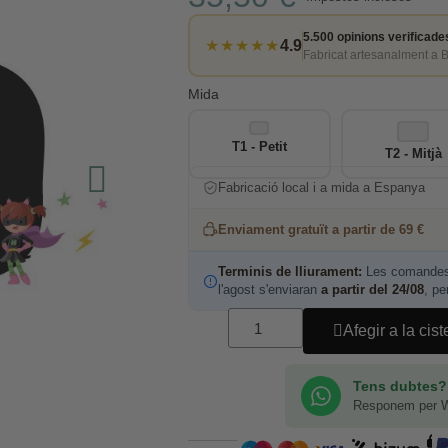
5.500 opinions verificade
★★★★★
4.9
Fabricat artesanalment a 
Mida
T1 - Petit
T2 - Mitjà
Fabricació local i a mida a Espanya
Enviament gratuït a partir de 69 €
Terminis de lliurament:
Les comandes 
l'agost s'enviaran
a partir del 24/08
, pe
Afegir a la cist
Tens dubtes?
Responem per 