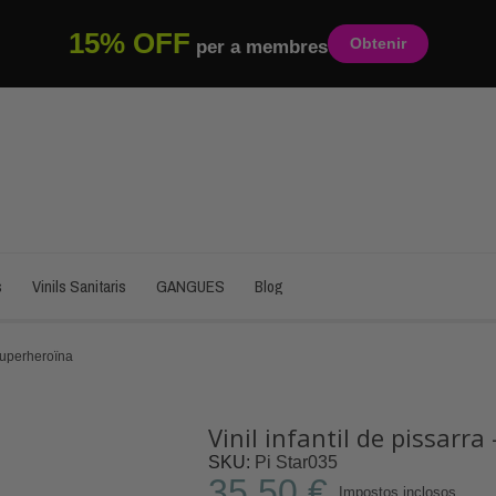
15% OFF
Obtenir
per a membres
s
Vinils Sanitaris
GANGUES
Blog
 Superheroïna
Vinil infantil de pissarra
SKU
Pi Star035
35,50 €
Impostos inclosos