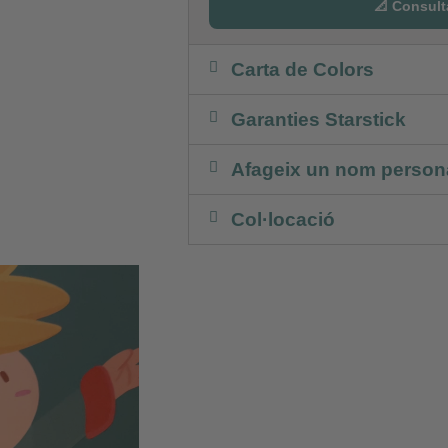
📐 Consult
Carta de Colors
Garanties Starstick
Afageix un nom persona
Col·locació