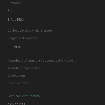
Contacte
Blog
T'AJUDEM
Col·locació dels vinils StarStick
Preguntes freqüents
SERVEIS
Mètodes de lliurament i despeses d'enviament
Mètodes de pagament
Devolucions
El meu compte
Com sol·licitar factura
CONTACTE