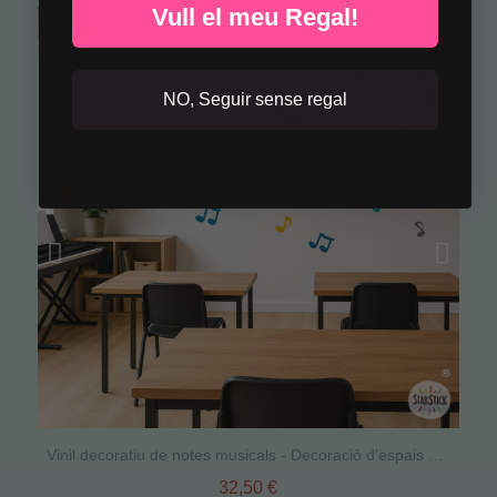
Vull el meu Regal!
NO, Seguir sense regal
Vinil decoratiu de notes musicals - Decoració d’espais educatius i aules de música
32,50 €