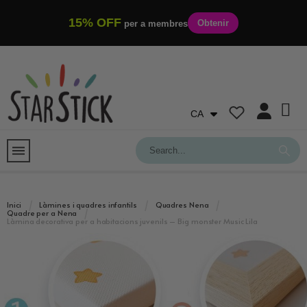
15% OFF
Obtenir
per a membres
CA
Inici
Làmines i quadres infantils
Quadres Nena
Quadre per a Nena
Làmina decorativa per a habitacions juvenils – Big monster Music Lila