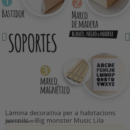
Làmina decorativa per a habitacions
juvenils – Big monster Music Lila
SKU
Lam Star557