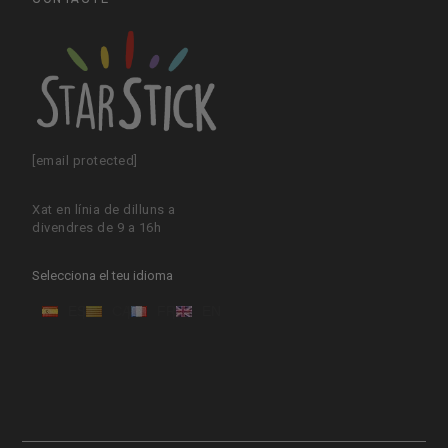
[email protected]
Xat en línia de dilluns a
divendres de 9 a 16h
Selecciona el teu idioma
ES
CA
FR
EN