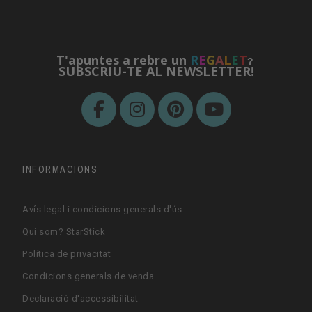
T'apuntes a rebre un
R
E
G
A
L
E
T
?
SUBSCRIU-TE AL NEWSLETTER!
INFORMACIONS
Avís legal i condicions generals d'ús
Qui som? StarStick
Política de privacitat
Condicions generals de venda
Declaració d'accessibilitat