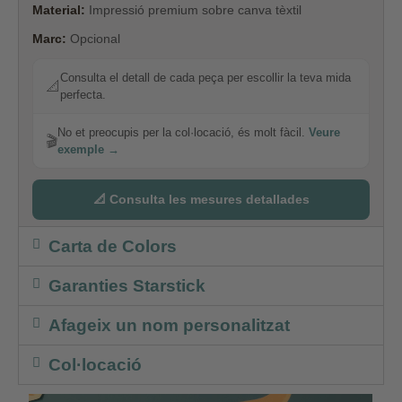
Material:
Impressió premium sobre canva tèxtil
Marc:
Opcional
Consulta el detall de cada peça per escollir la teva mida
📐
perfecta.
No et preocupis per la col·locació, és molt fàcil.
Veure
🎬
exemple →
📐 Consulta les mesures detallades
Carta de Colors
Garanties Starstick
Afageix un nom personalitzat
Col·locació