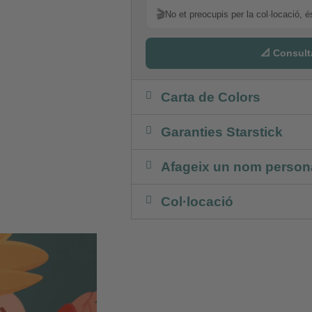
🎬
No et preocupis per la col·locació, é
📐 Consult
Carta de Colors
Garanties Starstick
Afageix un nom persona
Col·locació