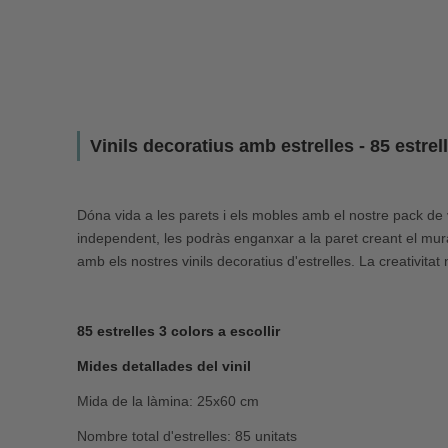
Vinils decoratius amb estrelles - 85 estrel
Dóna vida a les parets i els mobles amb el nostre pack de v
independent, les podràs enganxar a la paret creant el mural q
amb els nostres vinils decoratius d'estrelles. La creativitat n
85 estrelles 3 colors a escollir
Mides detallades del vinil
Mida de la làmina: 25x60 cm
Nombre total d'estrelles: 85 unitats