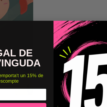
GAL DE
VINGUDA
 emporta't un 15% de
escompte