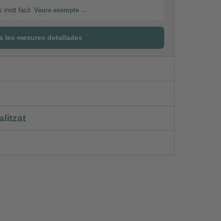
s molt fàcil.
Veure exemple →
a les mesures detallades
litzat