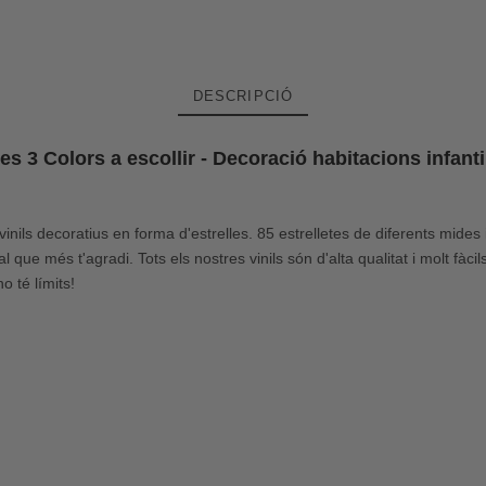
DESCRIPCIÓ
les 3 Colors a escollir - Decoració habitacions infanti
inils decoratius en forma d'estrelles. 85 estrelletes de diferents mides
ue més t'agradi. Tots els nostres vinils són d'alta qualitat i molt fàcils 
o té límits!