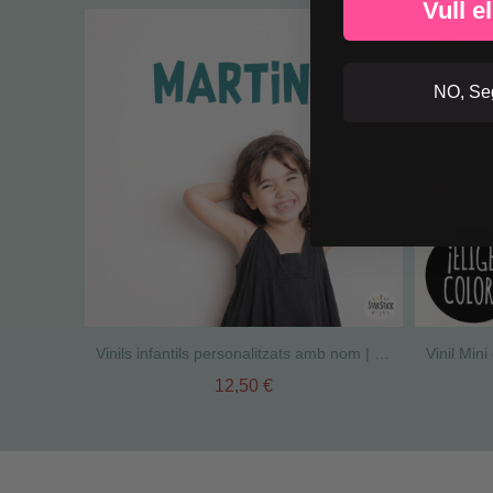
Vull e
NO, Seg
Vinils infantils personalitzats amb nom | Nombre Fun
12,50 €