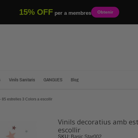
15% OFF
Obtenir
per a membres
s
Vinils Sanitaris
GANGUES
Blog
 85 estrelles 3 Colors a escollir
Vinils decoratius amb estr
escollir
SKU
Basic Star002