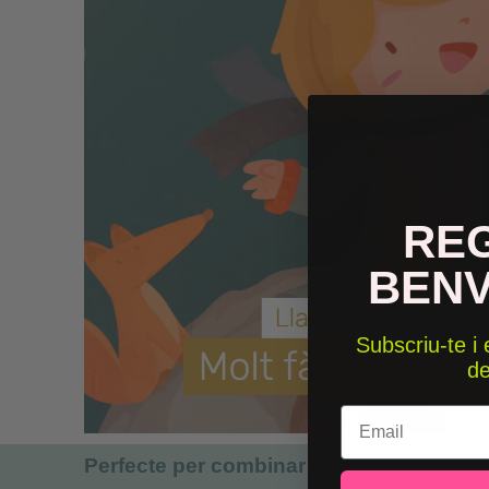
RE
BEN
Subscriu-te i
d
Email
Perfecte per combinar