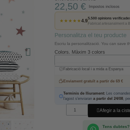
22,50 €
Impostos inclosos
5.500 opinions verificade
★★★★★
4.9
Fabricat artesanalment a 
Personalitza el teu producte
Escriu la personalització. You can save th
Colors. Màxim 3 colors
Fabricació local i a mida a Espanya
Enviament gratuït a partir de 69 €
Terminis de lliurament:
Les comandes 
l'agost s'enviaran
a partir del 24/08
, pe
Afegir a la cist
Tens dubtes?