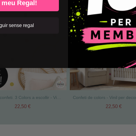
l meu Regal!
uir sense regal
Vinil Mini confeti. 3 Colors a escollir - Vinil decoratiu
22,50 €
22,50 €