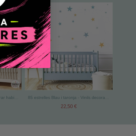
Confeti de colors - Vinil per decorar habitacions i espais infantils
85 estrelles Blau i taronja - Vinils decoratius per a espais infantils
22,50 €