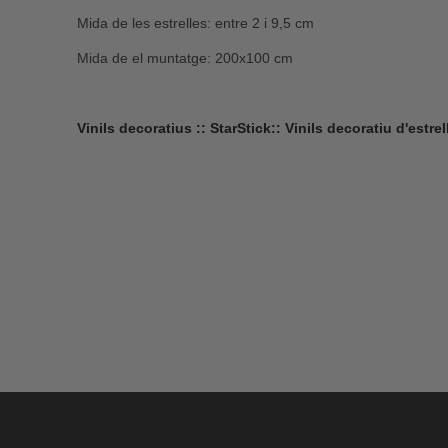
Mida de les estrelles: entre 2 i 9,5 cm
Mida de el muntatge: 200x100 cm
Vinils decoratius :: StarStick:: Vinils decoratiu d'estre