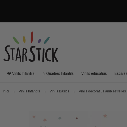
❤️ Vinils Infantils
⭐ Quadres Infantils
Vinils educatius
Escale
Inici
Vinils Infantils
Vinils Bàsics
Vinils decoratius amb estrelles -