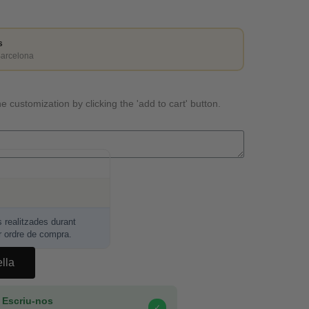
s
Barcelona
e customization by clicking the 'add to cart' button.
realitzades durant
r ordre de compra.
ella
 Escriu-nos
✓