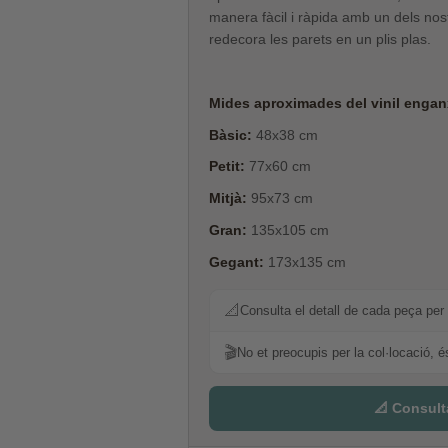
manera fàcil i ràpida amb un dels nostr
redecora les parets en un plis plas.
Mides aproximades del vinil enganx
Bàsic:
48x38 cm
Petit:
77x60 cm
Mitjà:
95x73 cm
Gran:
135x105 cm
Gegant:
173x135 cm
📐
Consulta el detall de cada peça per 
🎬
No et preocupis per la col·locació, é
📐 Consult