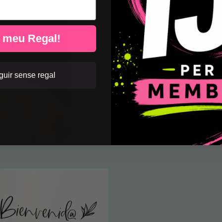
l meu Regal!
uir sense regal