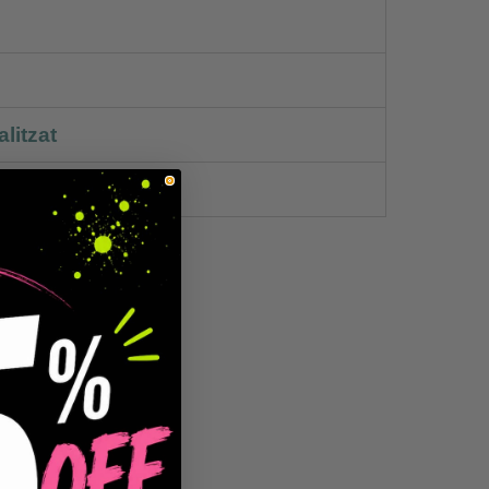
litzat