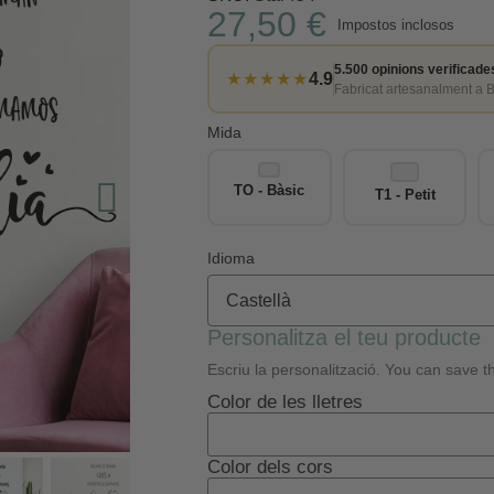
27,50 €
Impostos inclosos
5.500 opinions verificade
★★★★★
4.9
Fabricat artesanalment a 
Mida
TO - Bàsic
T1 - Petit
Idioma
Personalitza el teu producte
Escriu la personalització. You can save th
Color de les lletres
Color dels cors