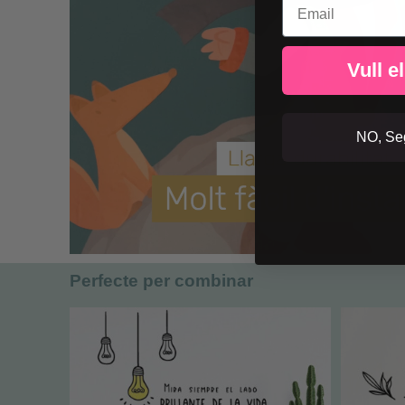
Vull e
NO, Seg
Perfecte per combinar