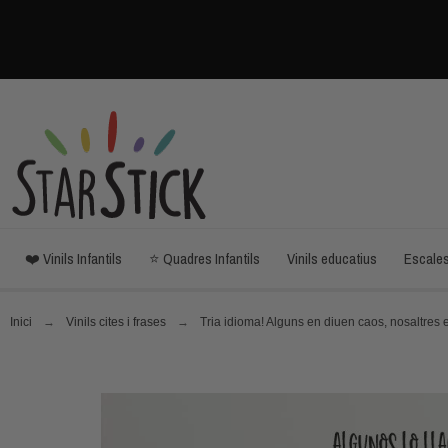
❤️ Vinils Infantils
⭐ Quadres Infantils
Vinils educatius
Escale
Inici
Vinils cites i frases
Tria idioma! Alguns en diuen caos, nosaltres e