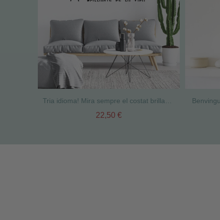
Tria idioma! Mira sempre el costat brillant de la vida - Vinils casa amb frases
Benvingut
22,50 €