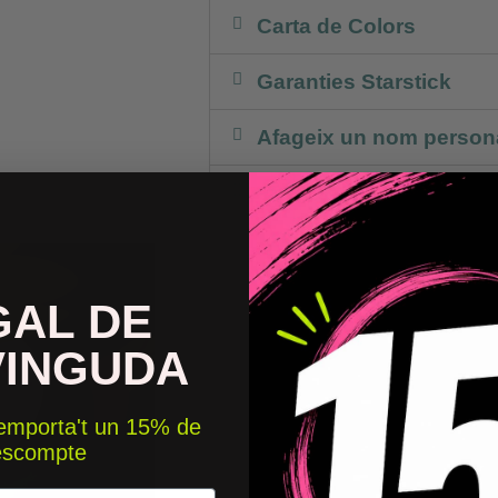
Carta de Colors
Garanties Starstick
Afageix un nom persona
Col·locació
GAL DE
VINGUDA
 emporta't un 15% de
escompte