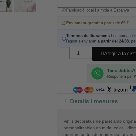
Fabricació local i a mida a Espanya
Enviament gratuït a partir de 69 €
Terminis de lliurament:
Les comandes 
l'agost s'enviaran
a partir del 24/08
, pe
Afegir a la cist
Tens dubtes?
Responem per 
Detalls i mesures
Vinils decoratius de paret amb origina
personalitzables en mida, color i idio
aportant un toc de modernitat, diversi