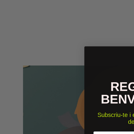
RE
BEN
Subscriu-te i
d
Email