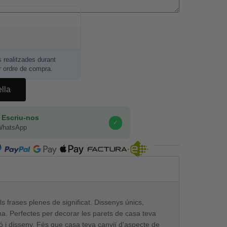
realitzades durant
r ordre de compra.
ella
 Escriu-nos
✓
WhatsApp
COMPRA SEGURA
ls frases plenes de significat. Dissenys únics,
ma. Perfectes per decorar les parets de casa teva
ó i disseny. Fés que casa teva canviï d'aspecte de