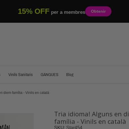
15% OFF
Obtenir
per a membres
s
Vinils Sanitaris
GANGUES
Blog
n diem família - Vinils en català
Tria idioma! Alguns en d
família - Vinils en català
SKU
Star454