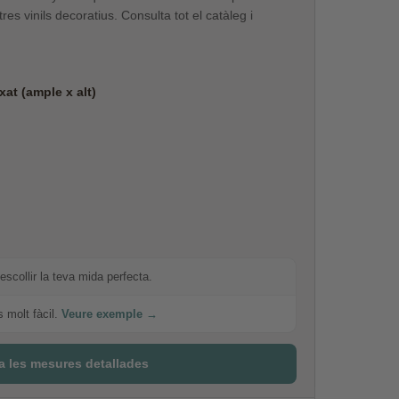
es vinils decoratius. Consulta tot el catàleg i
at (ample x alt)
escollir la teva mida perfecta.
s molt fàcil.
Veure exemple →
a les mesures detallades