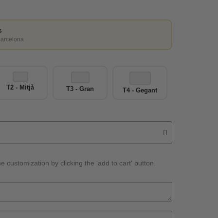
s
Barcelona
T2 - Mitjà
T3 - Gran
T4 - Gegant
e customization by clicking the 'add to cart' button.