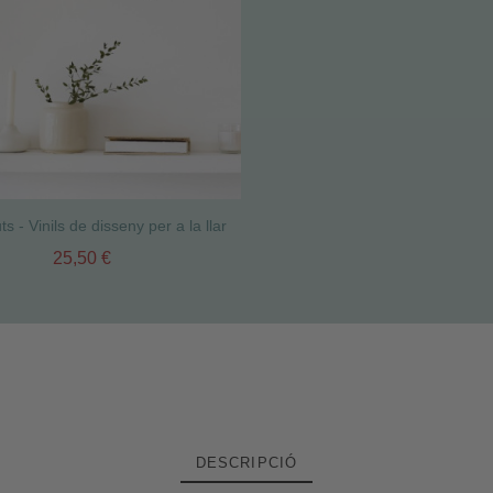
s - Vinils de disseny per a la llar
25,50 €
DESCRIPCIÓ