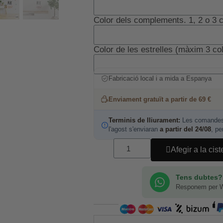
Color dels complements. 1, 2 o 3 c
Color de les estrelles (màxim 3 co
Fabricació local i a mida a Espanya
Enviament gratuït a partir de 69 €
Terminis de lliurament:
Les comandes 
l'agost s'enviaran
a partir del 24/08
, pe
Afegir a la cist
Tens dubtes?
Responem per 