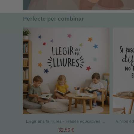
Perfecte per combinar
Llegir ens fa lliures - Frases educatives en vinil – Decoració per a escoles i instituts
32,50 €