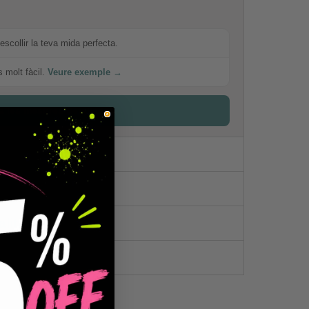
escollir la teva mida perfecta.
s molt fàcil.
Veure exemple →
a les mesures detallades
litzat