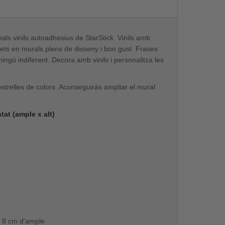
als vinils autoadhesius de StarStick. Vinils amb
rets en murals plens de disseny i bon gust. Frases
ningú indiferent. Decora amb vinils i personalitza les
strelles de colors. Aconseguiràs ampliar el mural
at (ample x alt)
i 8 cm d'ample