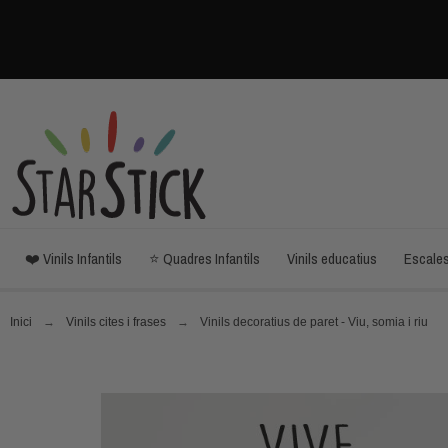
❤️ Vinils Infantils
⭐ Quadres Infantils
Vinils educatius
Escale
Inici
Vinils cites i frases
Vinils decoratius de paret - Viu, somia i riu