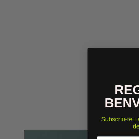
RE
BEN
Subscriu-te i
d
Email