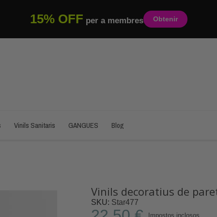
15% OFF
Obtenir
per a membres
s
Vinils Sanitaris
GANGUES
Blog
Vinils decoratius de paret
SKU
Star477
22,50 €
Impostos inclosos