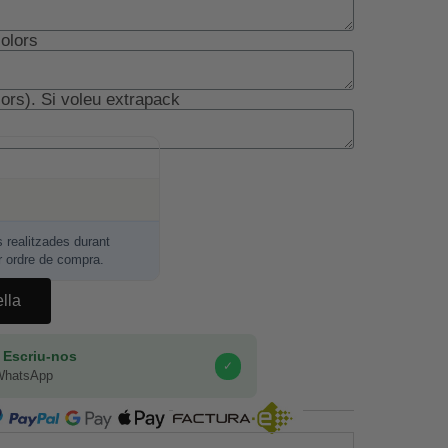
olors
lors). Si voleu extrapack
realitzades durant
r ordre de compra.
ella
 Escriu-nos
✓
WhatsApp
COMPRA SEGURA