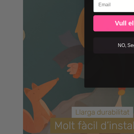
Vull e
NO, Seg