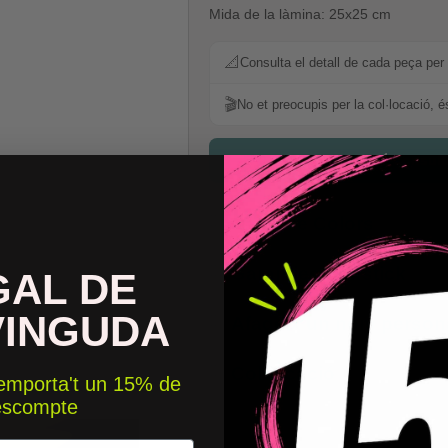
Mida de la làmina: 25x25 cm
📐
Consulta el detall de cada peça per 
🎬
No et preocupis per la col·locació, é
📐 Consult
Carta de Colors
Garanties Starstick
GAL DE
VINGUDA
Afageix un nom persona
Col·locació
 emporta't un 15% de
escompte