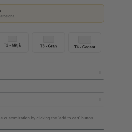
s
Barcelona
T2 - Mitjà
T3 - Gran
T4 - Gegant
e customization by clicking the 'add to cart' button.