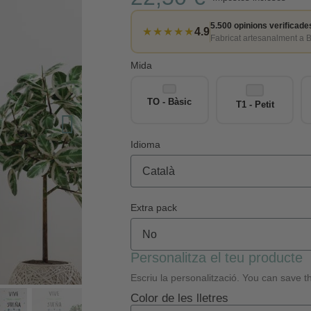
5.500 opinions verificade
★★★★★
4.9
Fabricat artesanalment a 
Mida
TO - Bàsic
T1 - Petit
Idioma
Extra pack
Personalitza el teu producte
Escriu la personalització. You can save th
Color de les lletres