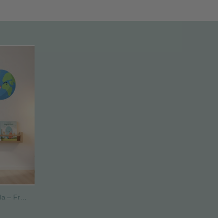
Vinil decoratiu per a paret d’escola – Frase motivadora “El futur del món és en aquesta escola”