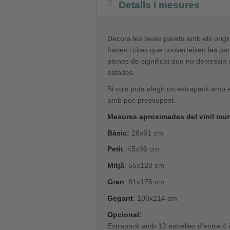
Detalls i mesures
Decora les teves parets amb els origin
frases i cites que converteixen les pa
plenes de significat que no deixessin 
estades.
Si vols pots afegir un extrapack amb e
amb poc pressupost.
Mesures aproximades del vinil munt
Bàsic:
28x61 cm
Petit
: 45x96 cm
Mitjà
: 55x120 cm
Gran
: 81x176 cm
Gegant
: 100x214 cm
Opcional:
Extrapack amb 12 estrelles d'entre 4 