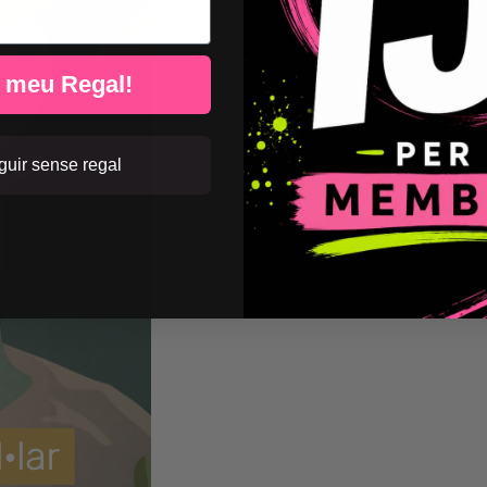
l meu Regal!
uir sense regal