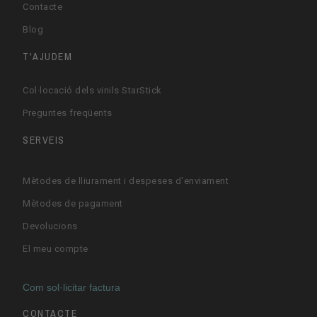
Contacte
Blog
T'AJUDEM
Col·locació dels vinils StarStick
Preguntes freqüents
SERVEIS
Mètodes de lliurament i despeses d'enviament
Mètodes de pagament
Devolucions
El meu compte
Com sol·licitar factura
CONTACTE