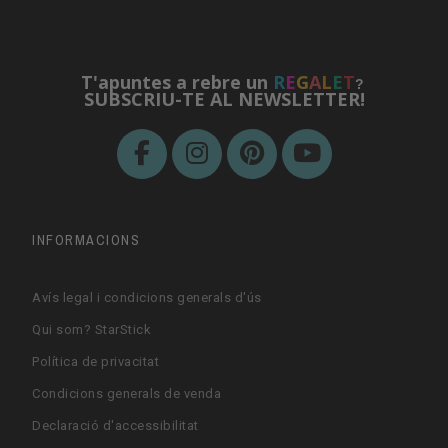
T'apuntes a rebre un
R
E
G
A
L
E
T
?
SUBSCRIU-TE AL NEWSLETTER!
INFORMACIONS
Avís legal i condicions generals d'ús
Qui som? StarStick
Política de privacitat
Condicions generals de venda
Declaració d'accessibilitat