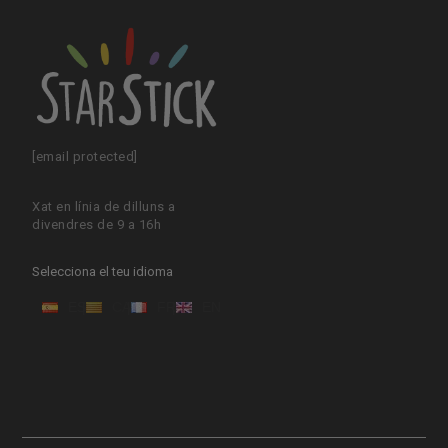
[email protected]
Xat en línia de dilluns a
divendres de 9 a 16h
Selecciona el teu idioma
ES
CA
FR
EN