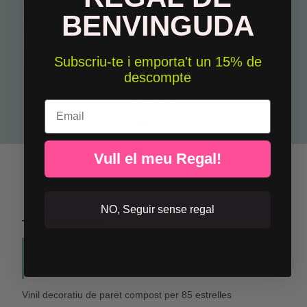
BENVINGUDA
Subscriu-te i emporta't un 15% de
descompte
Estrelles combinació mint - Vinils multiús resistents a l'aigua
19,95 €
Email
Vull el meu Regal!
NO, Seguir sense regal
DESCRIPCIÓ
85 estrelles Mint. Vinils decoratius per a
nadó
Vinil decoratiu de paret compost per 85 estrelles