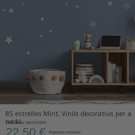
85 estrelles Mint. Vinils decoratius per a
nadó
SKU
Basic Star029 Mint
22,50 €
Impostos inclosos