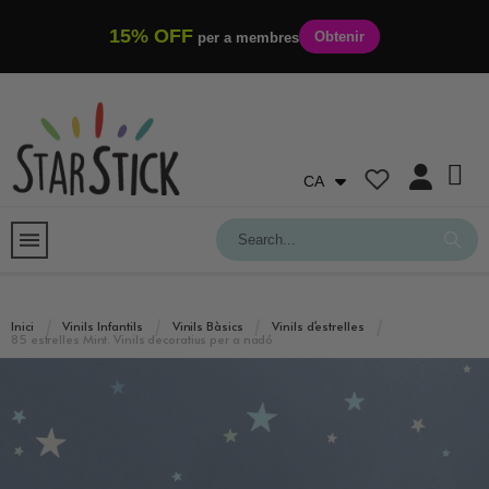
15% OFF
Obtenir
per a membres
CA
Inici
Vinils Infantils
Vinils Bàsics
Vinils d'estrelles
85 estrelles Mint. Vinils decoratius per a nadó