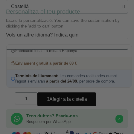
Personalitza el teu producte
Escriu la personalització. You can save the customization by
clicking the 'add to cart' button.
Vols un altre idioma? Indica quin
Fabricació local i a mida a Espanya
Enviament gratuït a partir de 69 €
Terminis de lliurament:
Les comandes realitzades durant
l'agost s'enviaran
a partir del 24/08
, per ordre de compra.
Afegir a la cistella
Tens dubtes? Escriu-nos
✓
Responem per WhatsApp
COMPRA SEGURA