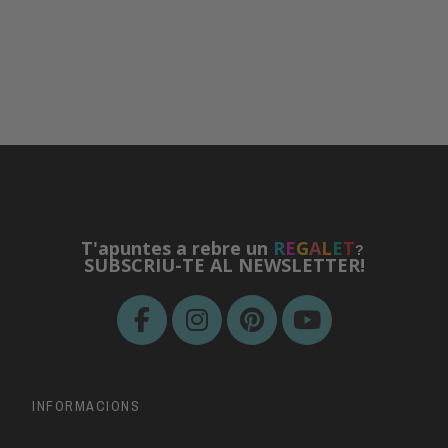
T'apuntes a rebre un
R
E
G
A
L
E
T
?
SUBSCRIU-TE AL NEWSLETTER!
INFORMACIONS