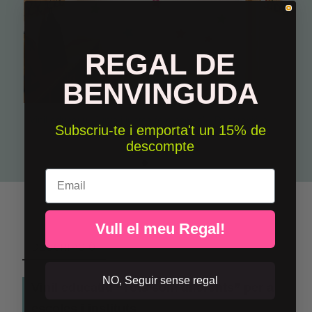
REGAL DE
BENVINGUDA
Vinil educatiu “Junts i juntes fem escola” | Decoració per a escoles i centres educatius
Subscriu-te i emporta't un 15% de
32,50 €
descompte
Email
Vull el meu Regal!
DESCRIPCIÓ
NO, Seguir sense regal
Vinil educatiu “Tots som diferents” per a
escoles i instituts