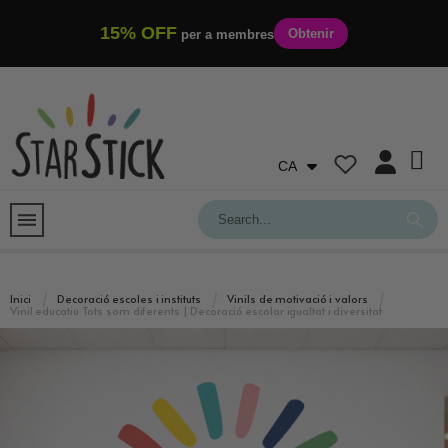
15% OFF
Obtenir
per a membres
CA
Inici
Decoració escoles i instituts
Vinils de motivació i valors
Vinil educatiu Tots som diferents | Decoració escolar igualtat i diversitat