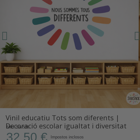
Vinil educatiu Tots som diferents |
Decoració escolar igualtat i diversitat
SKU
Star528
32,50 €
Impostos inclosos