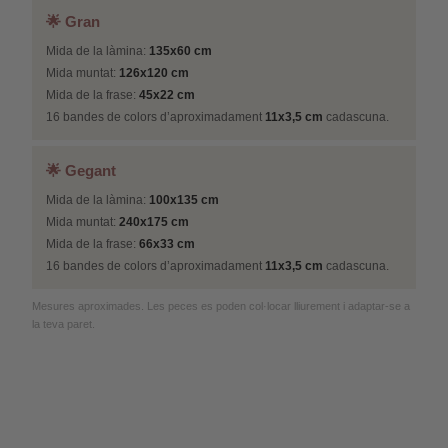
🌟 Gran
Mida de la làmina:
135x60 cm
Mida muntat:
126x120 cm
Mida de la frase:
45x22 cm
16 bandes de colors d’aproximadament
11x3,5 cm
cadascuna.
🌟 Gegant
Mida de la làmina:
100x135 cm
Mida muntat:
240x175 cm
Mida de la frase:
66x33 cm
16 bandes de colors d’aproximadament
11x3,5 cm
cadascuna.
Mesures aproximades. Les peces es poden col·locar lliurement i adaptar-se a
la teva paret.