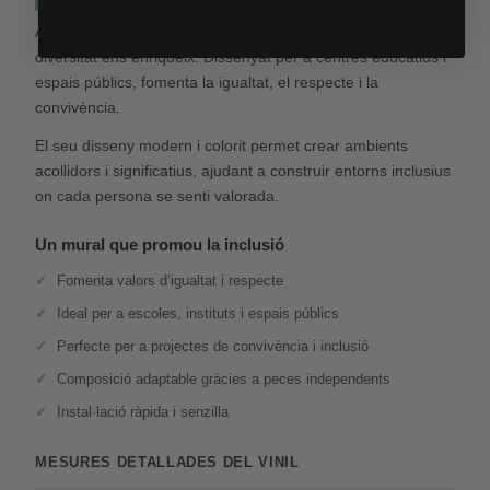
Aquest vinil decoratiu transmet un missatge essencial: la
diversitat ens enriqueix. Dissenyat per a centres educatius i
espais públics, fomenta la igualtat, el respecte i la
convivència.
El seu disseny modern i colorit permet crear ambients
acollidors i significatius, ajudant a construir entorns inclusius
on cada persona se senti valorada.
Un mural que promou la inclusió
Fomenta valors d’igualtat i respecte
Ideal per a escoles, instituts i espais públics
Perfecte per a projectes de convivència i inclusió
Composició adaptable gràcies a peces independents
Instal·lació ràpida i senzilla
MESURES DETALLADES DEL VINIL