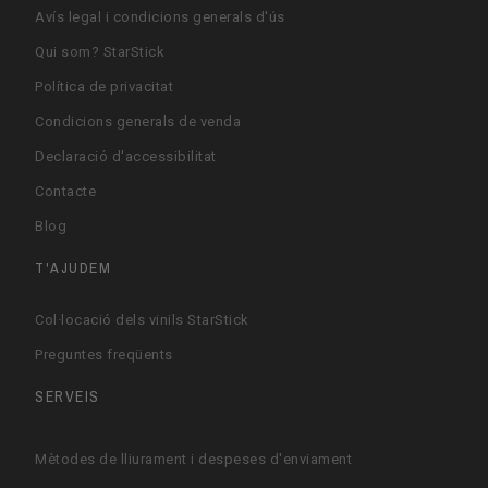
Avís legal i condicions generals d'ús
Qui som? StarStick
Política de privacitat
Condicions generals de venda
Declaració d'accessibilitat
Contacte
Blog
T'AJUDEM
Col·locació dels vinils StarStick
Preguntes freqüents
SERVEIS
Mètodes de lliurament i despeses d'enviament