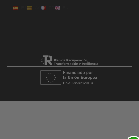
ES
CA
FR
EN