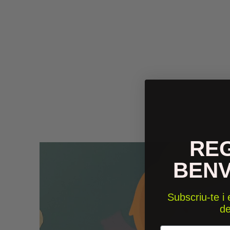
RE
BEN
Subscriu-te i
d
Email