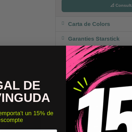
📐 Consult
Carta de Colors
Garanties Starstick
Afageix un nom persona
Col·locació
GAL DE
VINGUDA
 emporta't un 15% de
escompte