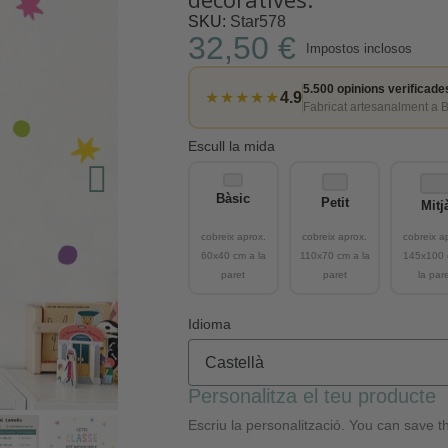
SKU
Star578
32,50 €
Impostos inclosos
5.500 opinions verificade
★★★★★
4.9
Fabricat artesanalment a 
Escull la mida
Bàsic
Petit
Mitj
Idioma
Personalitza el teu producte
Escriu la personalització. You can save th