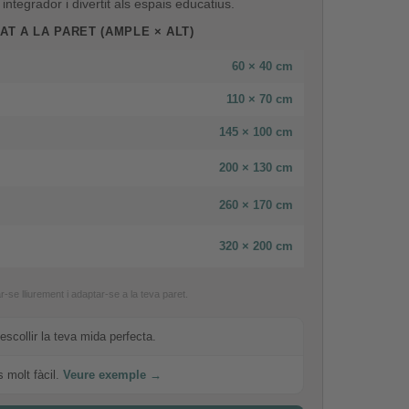
ntegrador i divertit als espais educatius.
T A LA PARET (AMPLE × ALT)
60 × 40 cm
110 × 70 cm
145 × 100 cm
200 × 130 cm
260 × 170 cm
320 × 200 cm
e lliurement i adaptar-se a la teva paret.
escollir la teva mida perfecta.
s molt fàcil.
Veure exemple →