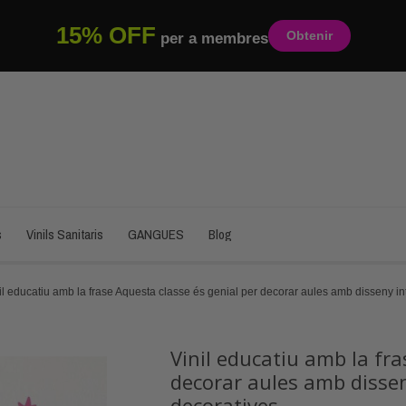
15% OFF
Obtenir
per a membres
s
Vinils Sanitaris
GANGUES
Blog
il educatiu amb la frase Aquesta classe és genial per decorar aules amb disseny int
Vinil educatiu amb la fra
decorar aules amb dissen
decoratives.