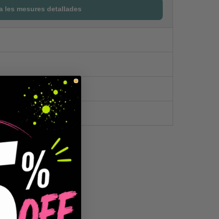
a les mesures detallades
litzat