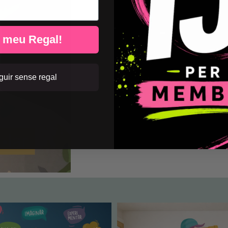
l meu Regal!
uir sense regal