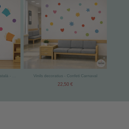
Decoració escoles i instituts en català - Llença't a la lectura
Vinils decoratius - Confeti Carnaval
22,50 €