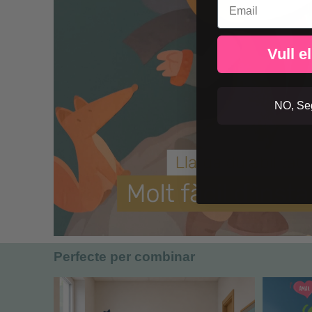
Vull e
NO, Seg
Perfecte per combinar