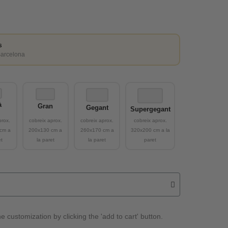
s
Barcelona
à
Gran
Gegant
Supergegant
e customization by clicking the 'add to cart' button.