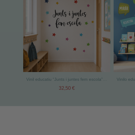
Vinil educatiu “Junts i juntes fem escola” | Decoració per a escoles i centres educatius
32,50 €