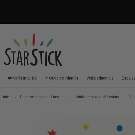
❤️ Vinils Infantils
⭐ Quadres Infantils
Vinils educatius
Escale
Inici
Decoració escoles i instituts
Vinils de motivació i valors
Vin