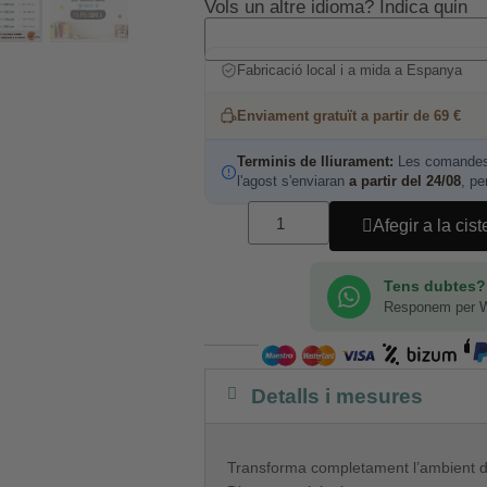
Vols un altre idioma? Indica quin
Fabricació local i a mida a Espanya
Enviament gratuït a partir de 69 €
Terminis de lliurament:
Les comandes 
l'agost s'enviaran
a partir del 24/08
, pe
Afegir a la cist
Tens dubtes?
Responem per 
Detalls i mesures
Transforma completament l’ambient de 