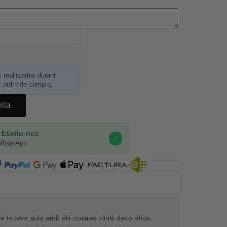
realitzades durant
r ordre de compra.
ella
 Escriu-nos
✓
WhatsApp
COMPRA SEGURA
la teva aula amb els nostres vinils decoratius.