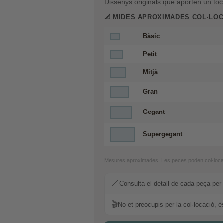
Dissenys originals que aporten un toc i
📐 MIDES APROXIMADES COL·LOCA
Bàsic
Petit
Mitjà
Gran
Gegant
Supergegant
Mesures aproximades. Les peces poden col·locar-s
📐
Consulta el detall de cada peça per 
🎬
No et preocupis per la col·locació, é