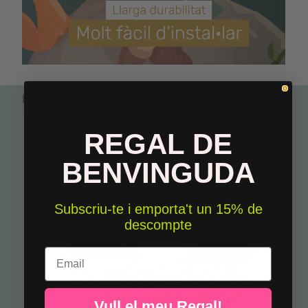
Perfecte per combinar
REGAL DE
-15%
BENVINGUDA
Subscriu-te i emporta't un 15% de
descompte
Email
Vull el meu Regal!