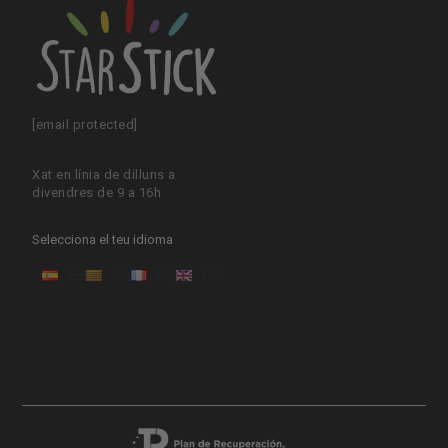
[email protected]
Xat en línia de dilluns a
divendres de 9 a 16h
Selecciona el teu idioma
ES
CA
FR
EN