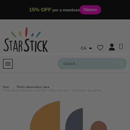
15% OFF
Obtenir
per a membres
CA
Inici
Vinils decoratius casa
Vinils decoratius per a la llar - Fases lunars - Decoració de parets