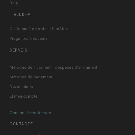
Blog
T'AJUDEM
Col·locació dels vinils StarStick
Preguntes freqüents
SERVEIS
Mètodes de lliurament i despeses d'enviament
Mètodes de pagament
Devolucions
El meu compte
Com sol·licitar factura
CONTACTE