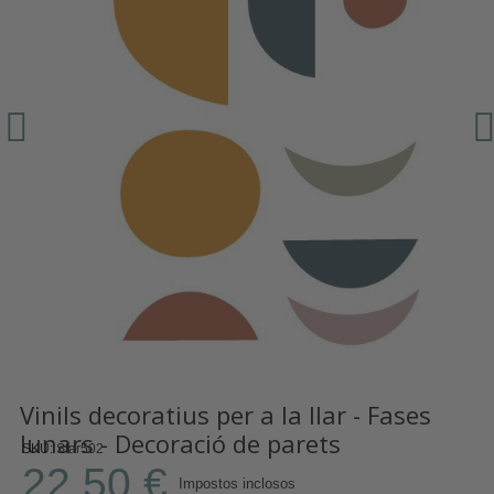
Vinils decoratius per a la llar - Fases
lunars - Decoració de parets
SKU
Star502
22,50 €
Impostos inclosos