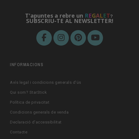
T'apuntes a rebre un
R
E
G
A
L
E
T
?
SUBSCRIU-TE AL NEWSLETTER!
INFORMACIONS
Avís legal i condicions generals d'ús
Qui som? StarStick
Política de privacitat
Condicions generals de venda
Declaració d'accessibilitat
Contacte