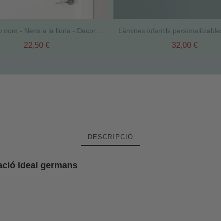
Vinils amb nom - Nens a la lluna - Decoració infantil
22,50 €
32,00 €
DESCRIPCIÓ
ració ideal germans