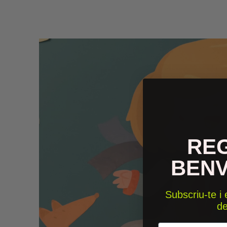
RE
BEN
Subscriu-te i
d
Email