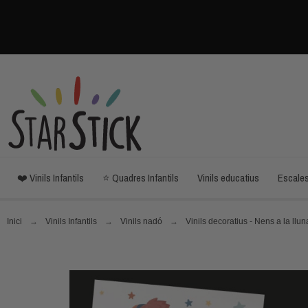
❤️ Vinils Infantils
⭐ Quadres Infantils
Vinils educatius
Escale
Inici
Vinils Infantils
Vinils nadó
Vinils decoratius - Nens a la llu