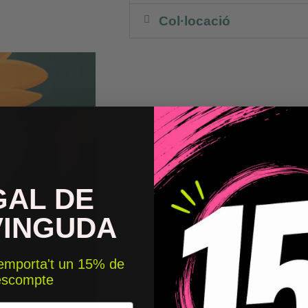
Col·locació
GAL DE
VINGUDA
 emporta't un 15% de
escompte