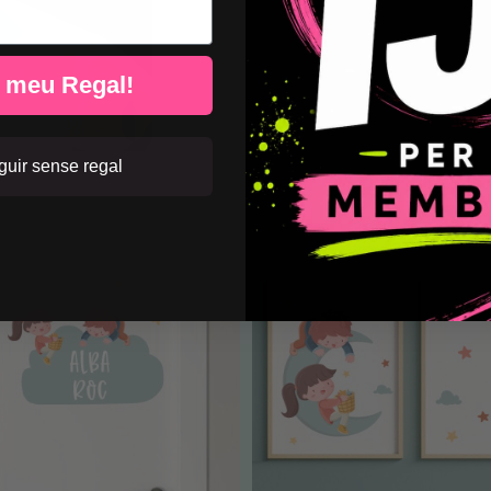
l meu Regal!
uir sense regal