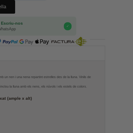
ella
 Escriu-nos
✓
WhatsApp
COMPRA SEGURA
mb un nen i una nena repartint estrelles des de la lluna. Vinils de
inclou la lluna amb els nens, els núvols i els estels de colors.
at (ample x alt)