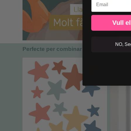
Vull e
NO, Seg
Perfecte per combinar