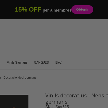
15% OFF
Obtenir
per a membres
s
Vinils Sanitaris
GANGUES
Blog
na - Decoració ideal germans
Vinils decoratius - Nens a
germans
SKU
Star515