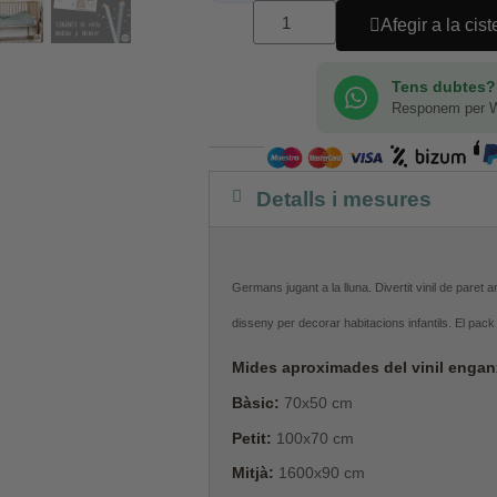
Afegir a la cist
Tens dubtes?
Responem per 
Detalls i mesures
Germans jugant a la lluna. Divertit vinil de paret a
disseny per decorar habitacions infantils. El pack 
Mides aproximades del vinil enganx
Bàsic:
70x50 cm
Petit:
100x70 cm
Mitjà:
1600x90 cm