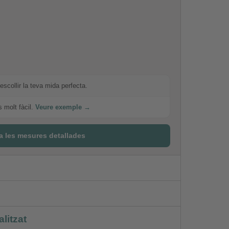
escollir la teva mida perfecta.
s molt fàcil.
Veure exemple →
a les mesures detallades
litzat