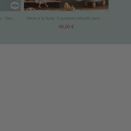
Làmines infantils personalitzables - Nens a la lluna - Decoració infantil
Nens a la lluna. 3 quadres infantils personalitzables per a dormitoris infantils
48,00 €