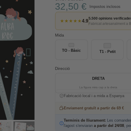
32,50 €
Impostos inclosos
5.500 opinions verificade
★★★★★
4.9
Fabricat artesanalment a 
Mida
TO - Bàsic
T1 - Petit
Direcció
DRETA
Fabricació local i a mida a Espanya
Enviament gratuït a partir de 69 €
Terminis de lliurament:
Les comandes 
l'agost s'enviaran
a partir del 24/08
, pe