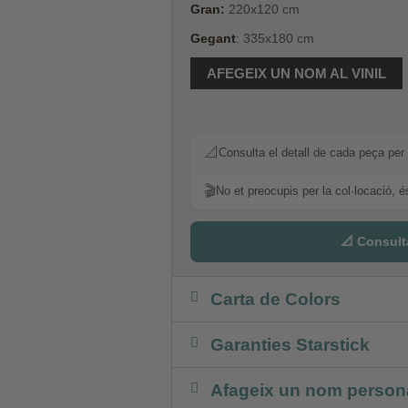
Gran:
220x120 cm
Gegant
: 335x180 cm
AFEGEIX UN NOM AL VINIL
📐
Consulta el detall de cada peça per 
🎬
No et preocupis per la col·locació, é
📐 Consult
Carta de Colors
Garanties Starstick
Afageix un nom persona