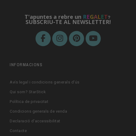
T'apuntes a rebre un
R
E
G
A
L
E
T
?
SUBSCRIU-TE AL NEWSLETTER!
INFORMACIONS
Avís legal i condicions generals d'ús
Qui som? StarStick
Política de privacitat
Condicions generals de venda
Declaració d'accessibilitat
Contacte