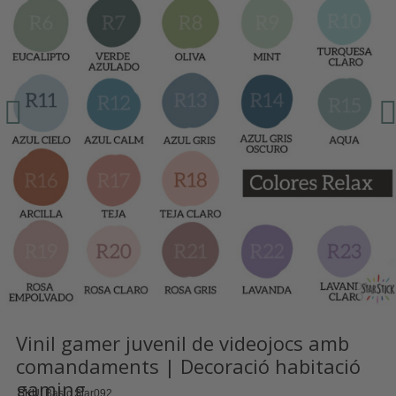
Vinil gamer juvenil de videojocs amb
comandaments | Decoració habitació
gaming
SKU
Basic Star092