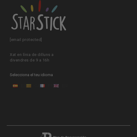
[email protected]
Xat en línia de dilluns a
divendres de 9 a 16h
Selecciona el teu idioma
ES
CA
FR
EN