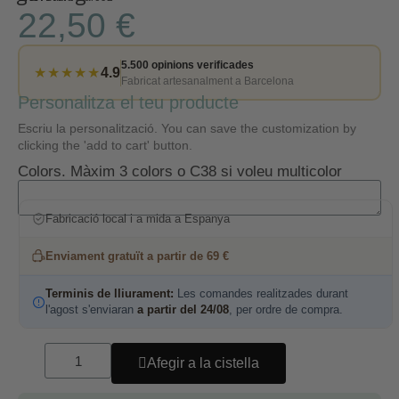
22,50 €
5.500 opinions verificades
★★★★★
4.9
Fabricat artesanalment a Barcelona
Personalitza el teu producte
Escriu la personalització. You can save the customization by
clicking the 'add to cart' button.
Colors. Màxim 3 colors o C38 si voleu multicolor
Fabricació local i a mida a Espanya
Enviament gratuït a partir de 69 €
Terminis de lliurament:
Les comandes realitzades durant
l'agost s'enviaran
a partir del 24/08
, per ordre de compra.
Afegir a la cistella