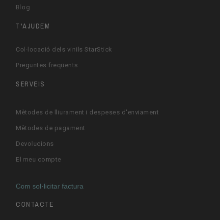
Blog
T'AJUDEM
Col·locació dels vinils StarStick
Preguntes freqüents
SERVEIS
Mètodes de lliurament i despeses d'enviament
Mètodes de pagament
Devolucions
El meu compte
Com sol·licitar factura
CONTACTE