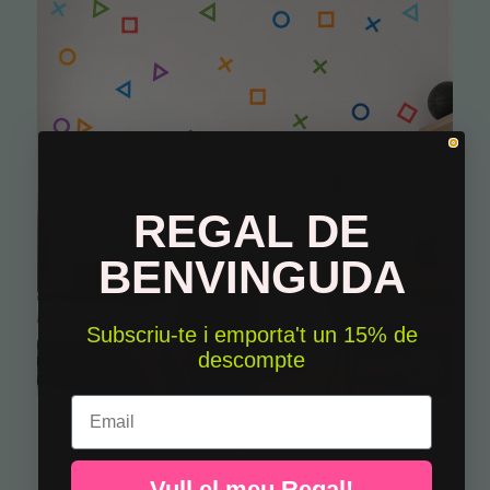
REGAL DE
BENVINGUDA
Subscriu-te i emporta't un 15% de
descompte
Email
Vinil gamer infantil i juvenil de formes geomètriques – Decoració videojocs moderna i colorida
22,50 €
Vull el meu Regal!