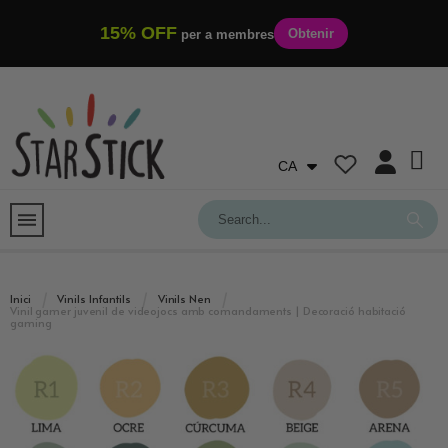
15% OFF
Obtenir
per a membres
CA
Inici
Vinils Infantils
Vinils Nen
Vinil gamer juvenil de videojocs amb comandaments | Decoració habitació
gaming