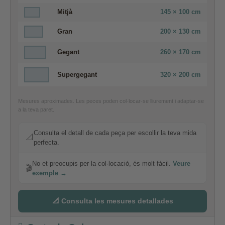
Mitjà
145 × 100 cm
Gran
200 × 130 cm
Gegant
260 × 170 cm
Supergegant
320 × 200 cm
Mesures aproximades. Les peces poden col·locar-se lliurement i adaptar-se
a la teva paret.
Consulta el detall de cada peça per escollir la teva mida
📐
perfecta.
No et preocupis per la col·locació, és molt fàcil.
Veure
🎬
exemple →
📐 Consulta les mesures detallades