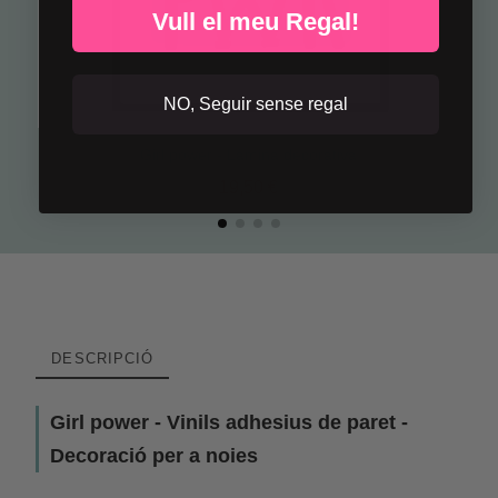
Vull el meu Regal!
NO, Seguir sense regal
Girl power - Làmina decorativa
19,50 €
DESCRIPCIÓ
Girl power - Vinils adhesius de paret -
Decoració per a noies