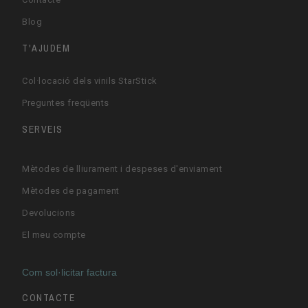
Blog
T'AJUDEM
Col·locació dels vinils StarStick
Preguntes freqüents
SERVEIS
Mètodes de lliurament i despeses d'enviament
Mètodes de pagament
Devolucions
El meu compte
Com sol·licitar factura
CONTACTE