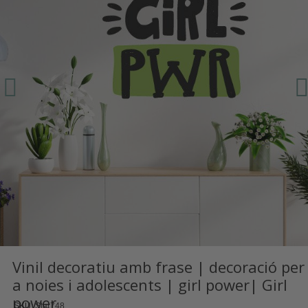
Vinil decoratiu amb frase | decoració per
a noies i adolescents | girl power| Girl
power
SKU
Star748