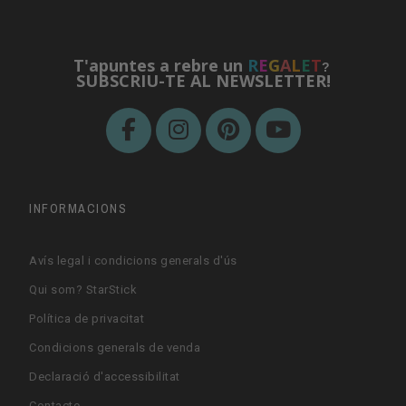
T'apuntes a rebre un
R
E
G
A
L
E
T
?
SUBSCRIU-TE AL NEWSLETTER!
INFORMACIONS
Avís legal i condicions generals d'ús
Qui som? StarStick
Política de privacitat
Condicions generals de venda
Declaració d'accessibilitat
Contacte