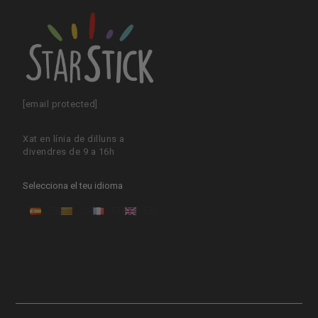
[email protected]
Xat en línia de dilluns a
divendres de 9 a 16h
Selecciona el teu idioma
ES
CA
FR
EN