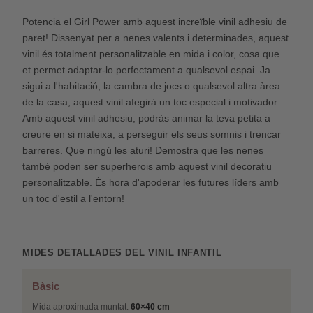
Potencia el Girl Power amb aquest increïble vinil adhesiu de
paret! Dissenyat per a nenes valents i determinades, aquest
vinil és totalment personalitzable en mida i color, cosa que
et permet adaptar-lo perfectament a qualsevol espai. Ja
sigui a l'habitació, la cambra de jocs o qualsevol altra àrea
de la casa, aquest vinil afegirà un toc especial i motivador.
Amb aquest vinil adhesiu, podràs animar la teva petita a
creure en si mateixa, a perseguir els seus somnis i trencar
barreres. Que ningú les aturi! Demostra que les nenes
també poden ser superherois amb aquest vinil decoratiu
personalitzable. És hora d'apoderar les futures líders amb
un toc d'estil a l'entorn!
MIDES DETALLADES DEL VINIL INFANTIL
Bàsic
Mida aproximada muntat:
60×40 cm