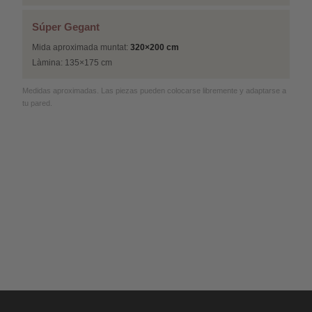
Súper Gegant
Mida aproximada muntat:
320×200 cm
Làmina: 135×175 cm
Medidas aproximadas. Las piezas pueden colocarse libremente y adaptarse a
tu pared.