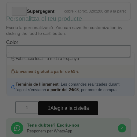
Supergegant
Personalitza el teu producte
Escriu la personalització. You can save the customization by
clicking the 'add to cart' button.
Color
Fabricació local i a mida a Espanya
Enviament gratuït a partir de 69 €
Terminis de lliurament:
Les comandes realitzades durant
l'agost s'enviaran
a partir del 24/08
, per ordre de compra.
Afegir a la cistella
Tens dubtes? Escriu-nos
✓
Responem per WhatsApp