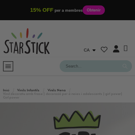
15% OFF
Obtenir
per a membres
CA
Inici
Vinils Infantils
Vinils Nena
Vinil decoratiu amb frase | decoració per a noies i adolescents | girl power|
Girl power