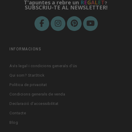
T'apuntes a rebre un
R
E
G
A
L
E
T
?
SUBSCRIU-TE AL NEWSLETTER!
INFORMACIONS
Avís legal i condicions generals d'ús
Qui som? StarStick
Política de privacitat
Condicions generals de venda
Declaració d'accessibilitat
Contacte
Blog