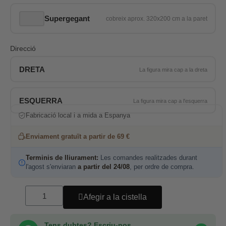
Supergegant
Direcció
DRETA
ESQUERRA
Fabricació local i a mida a Espanya
Enviament gratuït a partir de 69 €
Terminis de lliurament:
Les comandes realitzades durant
l'agost s'enviaran
a partir del 24/08
, per ordre de compra.
Afegir a la cistella
Tens dubtes? Escriu-nos