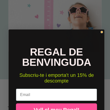
REGAL DE
Nena amb unicorn - Mesurador infantil
BENVINGUDA
39,50 €
Subscriu-te i emporta't un 15% de
descompte
Email
DESCRIPCIÓ
Vull el meu Regal!