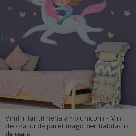
Vinil infantil nena amb unicorn – Vinil
decoratiu de paret màgic per habitació
de nena
SKU
Star681