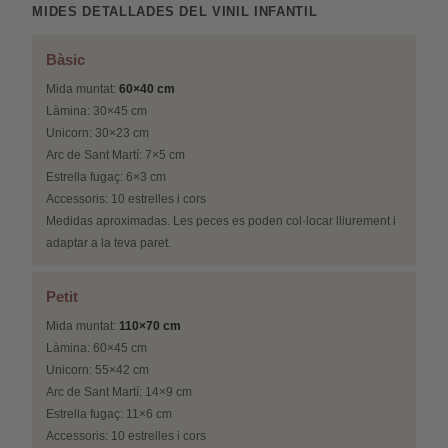
MIDES DETALLADES DEL VINIL INFANTIL
Bàsic
Mida muntat:
60×40 cm
Làmina: 30×45 cm
Unicorn: 30×23 cm
Arc de Sant Martí: 7×5 cm
Estrella fugaç: 6×3 cm
Accessoris: 10 estrelles i cors
Medidas aproximadas. Les peces es poden col·locar lliurement i
adaptar a la teva paret.
Petit
Mida muntat:
110×70 cm
Làmina: 60×45 cm
Unicorn: 55×42 cm
Arc de Sant Martí: 14×9 cm
Estrella fugaç: 11×6 cm
Accessoris: 10 estrelles i cors