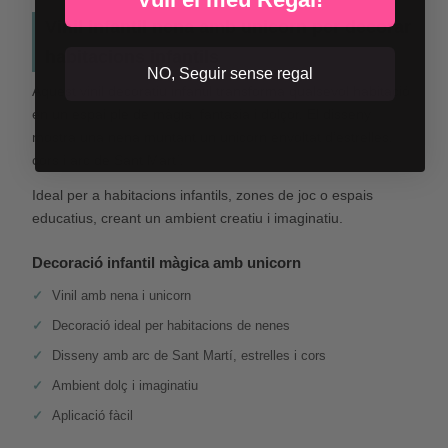
Vinil infantil nena amb unicorn per decorar
habitacions infantils
NO, Seguir sense regal
Aquest vinil decoratiu infantil transforma qualsevol habitació
en un espai ple de màgia, fantasia i dolçor. El disseny
mostra una nena muntant un unicorn envoltat d’estrelles,
cors i arc de Sant Martí.
Ideal per a habitacions infantils, zones de joc o espais
educatius, creant un ambient creatiu i imaginatiu.
Decoració infantil màgica amb unicorn
Vinil amb nena i unicorn
Decoració ideal per habitacions de nenes
Disseny amb arc de Sant Martí, estrelles i cors
Ambient dolç i imaginatiu
Aplicació fàcil