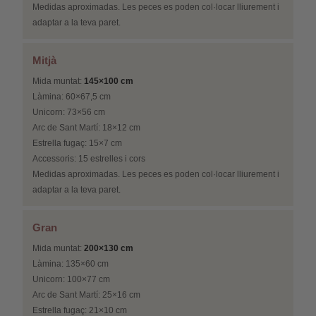
Medidas aproximadas. Les peces es poden col·locar lliurement i
adaptar a la teva paret.
Mitjà
Mida muntat:
145×100 cm
Làmina: 60×67,5 cm
Unicorn: 73×56 cm
Arc de Sant Martí: 18×12 cm
Estrella fugaç: 15×7 cm
Accessoris: 15 estrelles i cors
Medidas aproximadas. Les peces es poden col·locar lliurement i
adaptar a la teva paret.
Gran
Mida muntat:
200×130 cm
Làmina: 135×60 cm
Unicorn: 100×77 cm
Arc de Sant Martí: 25×16 cm
Estrella fugaç: 21×10 cm