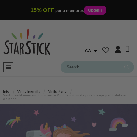
15% OFF
Obtenir
per a membres
CA
Inici
Vinils Infantils
Vinils Nena
Vinil infantil nena amb unicorn – Vinil decoratiu de paret màgic per habitació
de nena