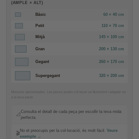
(AMPLE × ALT)
Bàsic
60 × 40 cm
Petit
110 × 70 cm
Mitjà
145 × 100 cm
Gran
200 × 130 cm
Gegant
260 × 170 cm
Supergegant
320 × 200 cm
Mesures aproximades. Les peces poden col·locar-se lliurement i adaptar-se
a la teva paret.
Consulta el detall de cada peça per escollir la teva mida
📐
perfecta.
No et preocupis per la col·locació, és molt fàcil.
Veure
🎬
exemple →