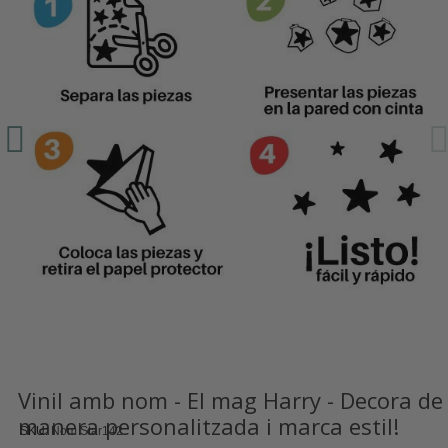
Vinil amb nom - El mag Harry - Decora de
manera personalitzada i marca estil!
SKU
Nom Star142