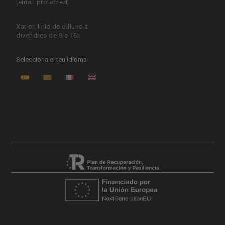
[email protected]
Xat en línia de dilluns a
divendres de 9 a 16h
Selecciona el teu idioma
ES
CA
FR
EN