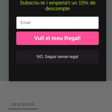
Subscriu-te i emporta't un 15% de
descompte
Email
Vull el meu Regal!
NO, Seguir sense regal
El mag Harry - Vinils infantils per a nens i nenes
32,50 €
DESCRIPCIÓ