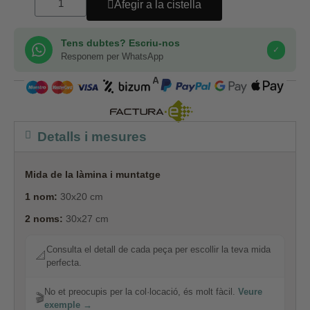
Afegir a la cistella
Tens dubtes? Escriu-nos
✓
Responem per WhatsApp
COMPRA SEGURA
Detalls i mesures
Mida de la làmina i muntatge
1 nom:
30x20 cm
2 noms:
30x27 cm
Consulta el detall de cada peça per escollir la teva mida
📐
perfecta.
No et preocupis per la col·locació, és molt fàcil.
Veure
🎬
exemple →