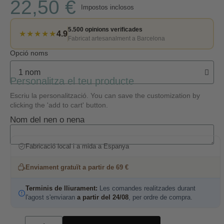
22,50 €
Impostos inclosos
5.500 opinions verificades
★★★★★
4.9
Fabricat artesanalment a Barcelona
Opció noms
Personalitza el teu producte
Escriu la personalització. You can save the customization by
clicking the 'add to cart' button.
Nom del nen o nena
Fabricació local i a mida a Espanya
Enviament gratuït a partir de 69 €
Terminis de lliurament:
Les comandes realitzades durant
l'agost s'enviaran
a partir del 24/08
, per ordre de compra.