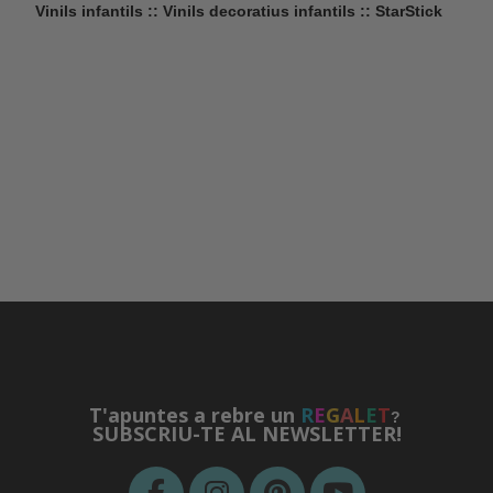
Vinils infantils :: Vinils decoratius infantils :: StarStick
T'apuntes a rebre un
R
E
G
A
L
E
T
?
SUBSCRIU-TE AL NEWSLETTER!