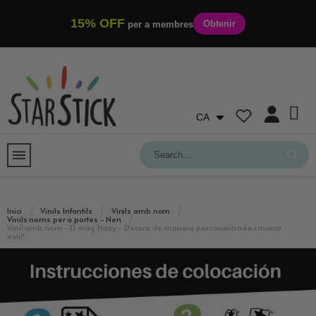
15% OFF
Obtenir
per a membres
CA
Inici
Vinils Infantils
Vinils amb nom
Vinils noms per a portes - Nen
Vinil amb nom - El mag Harry - Decora de manera personalitzada i marca
estil!