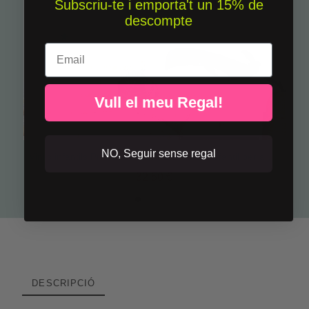
Subscriu-te i emporta't un 15% de
descompte
Email
Vull el meu Regal!
NO, Seguir sense regal
Vinils infantils Princesa i drac - Decoració infantil per a nenes StarStick
32,50 €
DESCRIPCIÓ