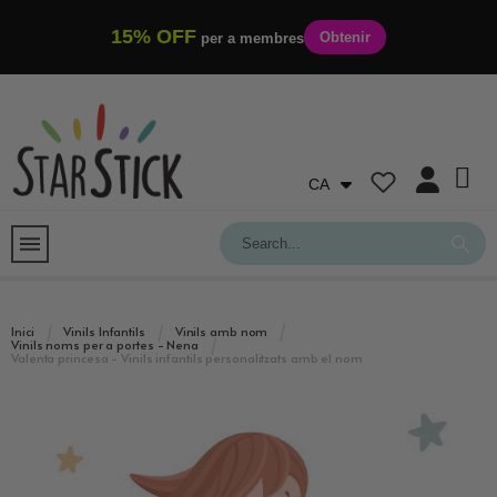
15% OFF
Obtenir
per a membres
CA
Inici
Vinils Infantils
Vinils amb nom
Vinils noms per a portes - Nena
Valenta princesa - Vinils infantils personalitzats amb el nom