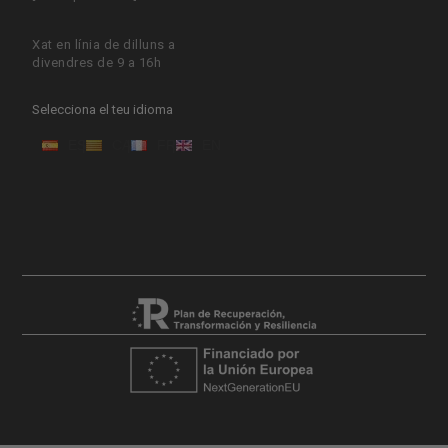
Xat en línia de dilluns a
divendres de 9 a 16h
Selecciona el teu idioma
ES
CA
FR
EN