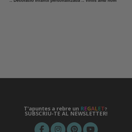
:: Decoració infantil personalitzada :: Vinils amb nom
T'apuntes a rebre un
R
E
G
A
L
E
T
?
SUBSCRIU-TE AL NEWSLETTER!