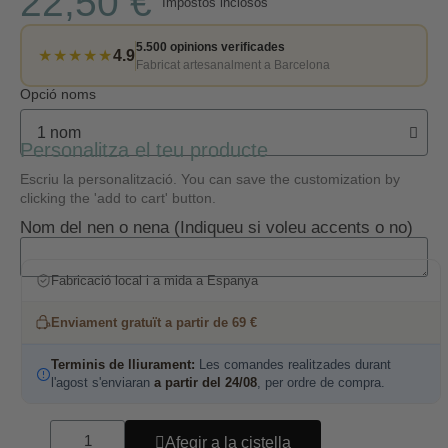
22,50 €
Impostos inclosos
5.500 opinions verificades
★★★★★
4.9
Fabricat artesanalment a Barcelona
Opció noms
Personalitza el teu producte
Escriu la personalització. You can save the customization by
clicking the 'add to cart' button.
Nom del nen o nena (Indiqueu si voleu accents o no)
Fabricació local i a mida a Espanya
Enviament gratuït a partir de 69 €
Terminis de lliurament:
Les comandes realitzades durant
l'agost s'enviaran
a partir del 24/08
, per ordre de compra.
Afegir a la cistella