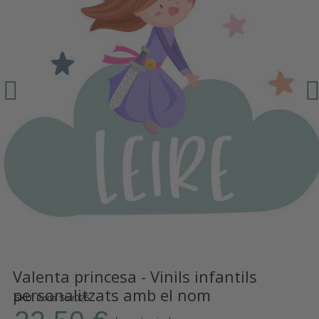
Valenta princesa - Vinils infantils
personalitzats amb el nom
SKU
Porta Star025