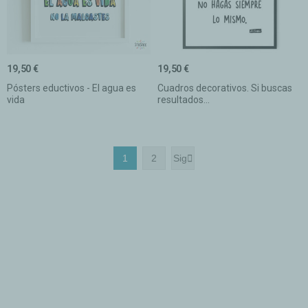
19,50 €
19,50 €
Pósters eductivos - El agua es
Cuadros decorativos. Si buscas
vida
resultados...
1
2
Sig
