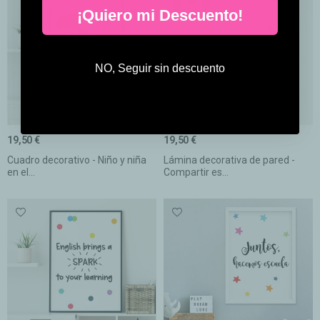
¡Quiero mi Descuento!
NO, Seguir sin descuento
19,50 €
19,50 €
Cuadro decorativo - Niño y niña
Lámina decorativa de pared -
en el...
Compartir es...