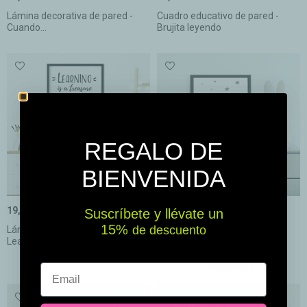
Lámina decorativa de pared -
Cuadro educativo de pared -
Cuando...
Brujita leyendo
REGALO DE
BIENVENIDA
19,50 €
19,50 €
Suscríbete y llévate un
15% ​​
de descuento
Lámina decorativa de pared -
Lámina decorativa escolar -
Learning is a...
Dragón y...
Email
(1)