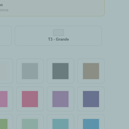
as
elona
T3 - Grande