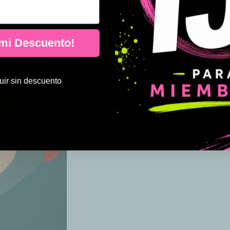
Garantías Starstick
Añade un Nombre pers
 mi Descuento!
Detalles de Colocación
ir sin descuento