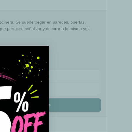
cocinera. Se puede pegar en paredes, puertas,
s que permiten señalizar y decorar a la misma vez.
ra elegir tu medida perfecta.
es muy fácil.
Ver ejemplo →
ta las medidas detalladas