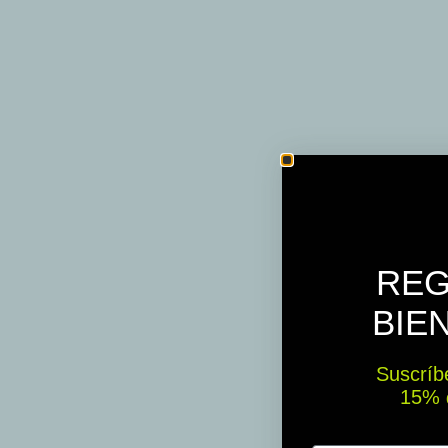
REG
BIE
Suscríbe
15% ​​