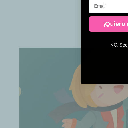
Email
¡Quiero
NO, Segu