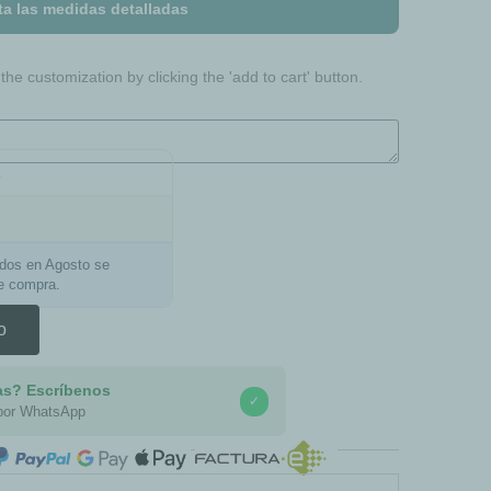
ta las medidas detalladas
he customization by clicking the 'add to cart' button.
a
ados en Agosto se
de compra.
o
as? Escríbenos
✓
por WhatsApp
COMPRA SEGURA