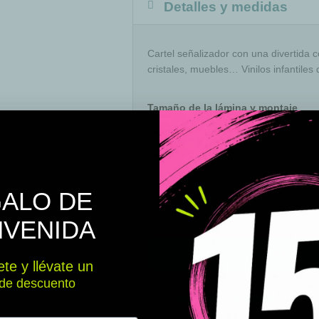
Detalles y medidas
Cartel señalizador con una divertida 
cristales, muebles… Vinilos infantile
Tamaño de la lámina y montaje
Tamaño pequeño:
20x20 cm
Tamaño grande:
30x30 cm
📐
Consulta el detalle de cada pieza pa
ALO DE
🎬
No te preocupes por la colocación, 
NVENIDA
📐 Consul
te y llévate un
de descuento
Carta de Colores