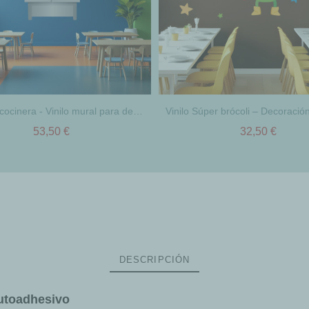
Divertida cocinera - Vinilo mural para decorar comedores escolares
53,50 €
32,50 €
DESCRIPCIÓN
autoadhesivo