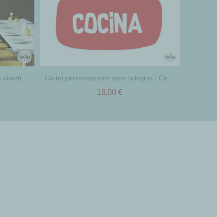
Vinilo Súper brócoli – Decoración divertida para comedores escolares
Cartel personalizable para colegios - Cocinero
18,00 €