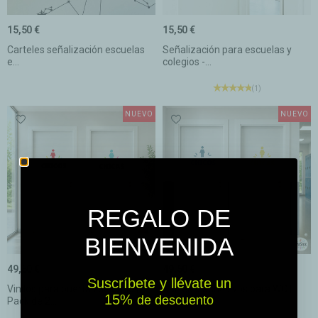
15,50 €
15,50 €
Carteles señalización escuelas
Señalización para escuelas y
e...
colegios -...
(1)
NUEVO
NUEVO
REGALO DE
BIENVENIDA
49,50 €
49,50 €
Suscríbete y llévate un
Vinilos para puertas de baño |
Carteles adhesivos para WC |
15% ​​
de descuento
Pack de 2...
Vinilos...