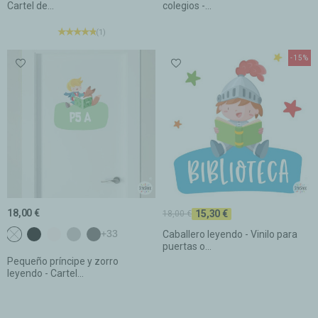
Cartel de...
colegios -...
(1)
-15%
18,00 €
15,30 €
18,00 €
NO seleccionado
c1 Negro
c2 Blanco
c3 Gris claro
c4 Gris oscuro
+33
Caballero leyendo - Vinilo para
puertas o...
Pequeño príncipe y zorro
leyendo - Cartel...