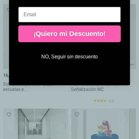
Email
¡Quiero mi Descuento!
NO, Seguir sin descuento
16,50 €
30,50 €
Soluciones para señalizar
WC - Vinilos decorativos -
escuelas e...
Señalización WC
(1)