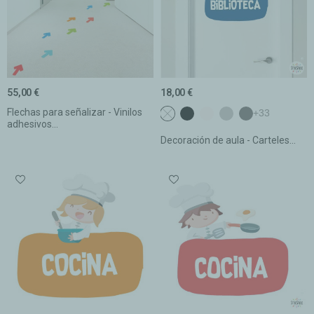
55,00 €
18,00 €
Flechas para señalizar - Vinilos
NO seleccionado
c1 Negro
c2 Blanco
c3 Gris claro
c4 Gris oscur
+33
adhesivos...
Decoración de aula - Carteles...