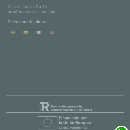
Chat online de 9 a 16h
info@starstickvinilos.com
Selecciona tu idioma
ES
CA
FR
EN