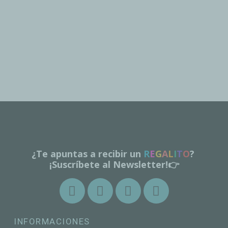
¿Te apuntas a recibir un
R
E
G
A
L
I
T
O
?
¡Suscríbete al Newsletter!👉
INFORMACIONES