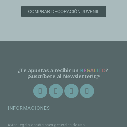
COMPRAR DECORACIÓN JUVENIL
¿Te apuntas a recibir un
R
E
G
A
L
I
T
O
?
¡Suscríbete al Newsletter!👉
INFORMACIONES
Aviso legal y condiciones generales de uso