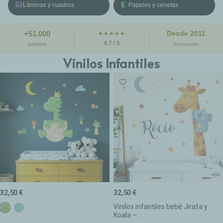
Láminas y cuadros
Papeles y cenefas
+51.000
Desde 2011
★★★★★
4.7 / 5
pedidos
decorando
Vinilos Infantiles
32,50 €
32,50 €
Vinilos infantiles bebé Jirafa y
c14 Verde
C30 MISTIC CLARO
Koala –...