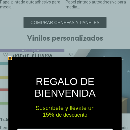
Papel pintado autoadhesivo para
Papel pintado autoadhesivo para
media...
media...
COMPRAR CENEFAS Y PANELES
Vinilos personalizados
REGALO DE
BIENVENIDA
Suscríbete y llévate un
15% ​​
de descuento
12,50 €
18,50 €
Personaliza tu vinilo con Nombre.
Vinilos con nombre - Combinación