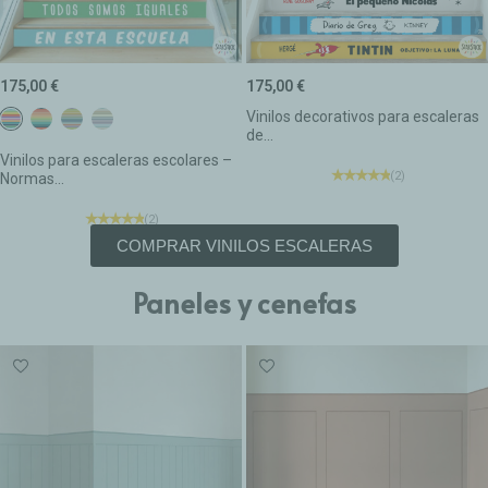
175,00 €
175,00 €
Vinilos decorativos para escaleras
Colores Confeti
Colores Tierra
Colores Boho
Colores Calm
de...
Vinilos para escaleras escolares –
(2)
Normas...
(2)
COMPRAR VINILOS ESCALERAS
Paneles y cenefas