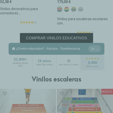
32,50 €
175,00 €
Vinilos decorativos para
Colores Confeti
Colores Tierra
Colores Boho
Colores Calm
comedores...
Vinilos para escaleras escolares
(1)
con...
(3)
COMPRAR VINILOS EDUCATIVOS
🏫 ¿Centro educativo? · Factura · Transferencia
Ver →
★★★★★
51.800+
15 años
🎨
5.500
pedidos desde
taller Barcelona
arte hecho a mano
2011
94% recom.
Vinilos escaleras
NUEVO