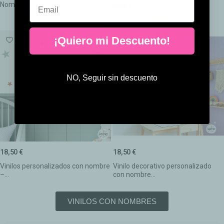
Email
Nombres...
azul y...
(1)
¡Quiero mi Descuento!
NO, Seguir sin descuento
18,50 €
18,50 €
Vinilos personalizados con nombre
Vinilo decorativo personalizado
–...
con nombre...
VINILOS CON NOMBRES