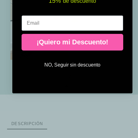
15% ​​
de descuento
Email
¡Quiero mi Descuento!
NO, Seguir sin descuento
Peces tropicales - Vinilos lavables
19,95 €
DESCRIPCIÓN