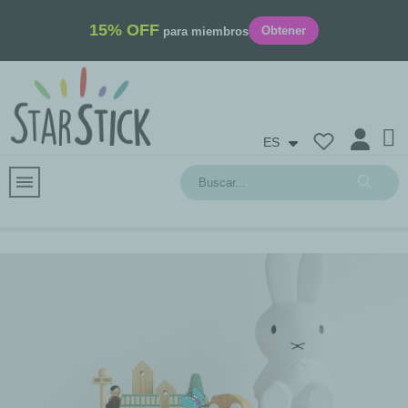
15% OFF
Obtener
para miembros
ES