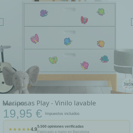
Mariposas Play - Vinilo lavable
SKU
Lav 006
19,95 €
Impuestos incluidos
5.500 opiniones verificadas
★★★★★
4.9
Fabricado a mano en Barcelona