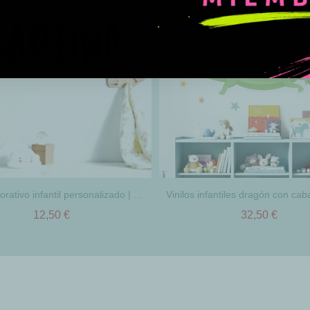
Vinilo decorativo infantil personalizado | Nombre Modern para pared de bebé y niños
12,50 €
32,50 €