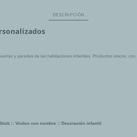
DESCRIPCIÓN
ersonalizados
uertas y paredes de las habitaciones infantiles. Productos únicos, con
arStick :: Vinilos con nombre :: Decoración infantil