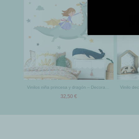
Vinilos niña princesa y dragón – Decoración pared habitación niña
32,50 €