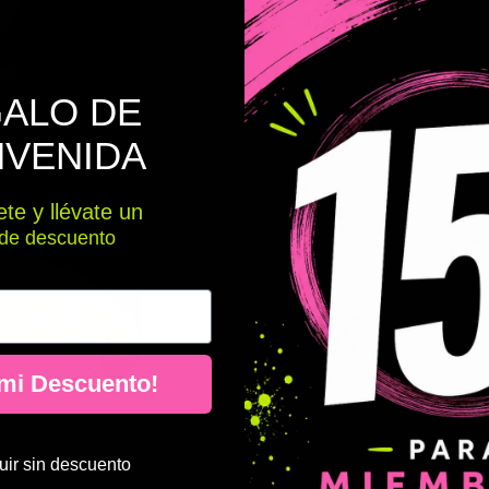
ALO DE
NVENIDA
te y llévate un
de descuento
 mi Descuento!
ir sin descuento