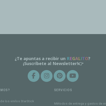
¿Te apuntas a recibir un
R
E
G
A
L
I
T
O
?
¡Suscríbete al Newsletter!👉
AMOS?
SERVICIOS
de los vinilos StarStick
Métodos de entrega y gastos de e