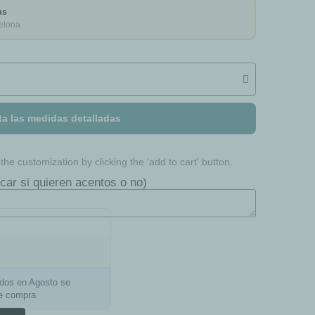
as
elona
ta las medidas detalladas
he customization by clicking the 'add to cart' button.
car si quieren acentos o no)
a
ados en Agosto se
de compra.