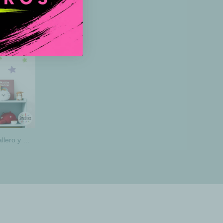
Vinilos infantiles dragón con caballero y princesa – Decoración para habitación compartida