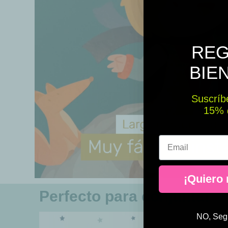
REG
BIE
Suscríbe
15% ​​
Email
¡Quiero
Perfecto para conjuntar
NO, Segu