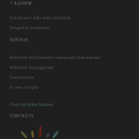
T'AJUDEM
Col·locació dels vinils StarStick
Preguntes freqüents
SERVEIS
Mètodes de lliurament i despeses d'enviament
Mètodes de pagament
Devolucions
El meu compte
Com sol·licitar factura
CONTACTE