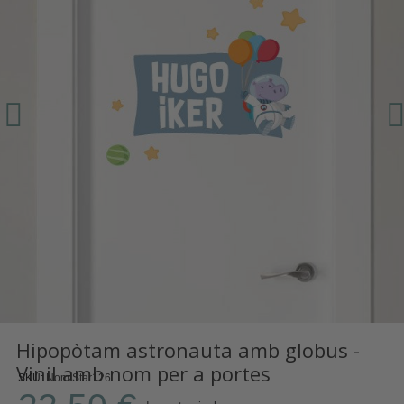
Hipopòtam astronauta amb globus -
Vinil amb nom per a portes
SKU
Nom Star126