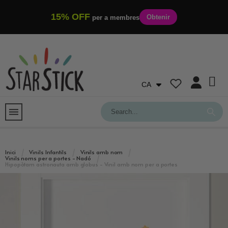
15% OFF
Obtenir
per a membres
CA
Inici
Vinils Infantils
Vinils amb nom
Vinils noms per a portes - Nadó
Hipopòtam astronauta amb globus - Vinil amb nom per a portes