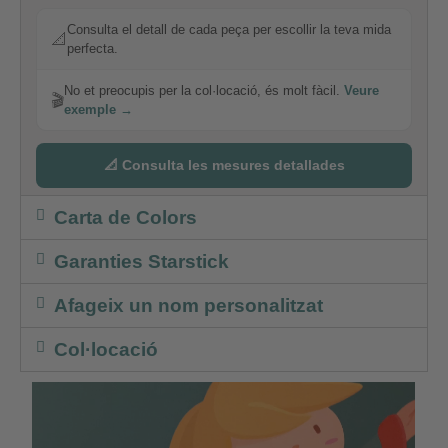
Consulta el detall de cada peça per escollir la teva mida
📐
perfecta.
No et preocupis per la col·locació, és molt fàcil.
Veure
🎬
exemple →
📐 Consulta les mesures detallades
Carta de Colors
Garanties Starstick
Afageix un nom personalitzat
Col·locació