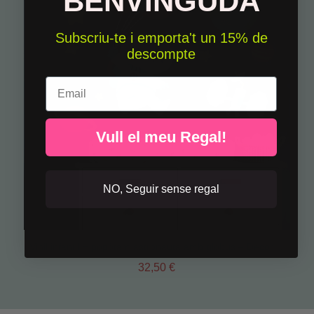
BENVINGUDA
Subscriu-te i emporta't un 15% de
descompte
Email
Vull el meu Regal!
NO, Seguir sense regal
Vinil infantil Hipopòtam astronauta amb globus – Decoració espacial per a nadons
32,50 €