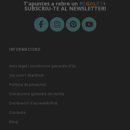
T'apuntes a rebre un
R
E
G
A
L
E
T
?
SUBSCRIU-TE AL NEWSLETTER!
INFORMACIONS
Avís legal i condicions generals d'ús
Qui som? StarStick
Política de privacitat
Condicions generals de venda
Declaració d'accessibilitat
Contacte
Blog