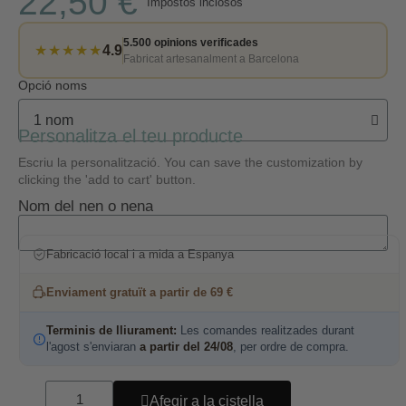
22,50 €
Impostos inclosos
5.500 opinions verificades
★★★★★
4.9
Fabricat artesanalment a Barcelona
Opció noms
Personalitza el teu producte
Escriu la personalització. You can save the customization by
clicking the 'add to cart' button.
Nom del nen o nena
Fabricació local i a mida a Espanya
Enviament gratuït a partir de 69 €
Terminis de lliurament:
Les comandes realitzades durant
l'agost s'enviaran
a partir del 24/08
, per ordre de compra.
Afegir a la cistella