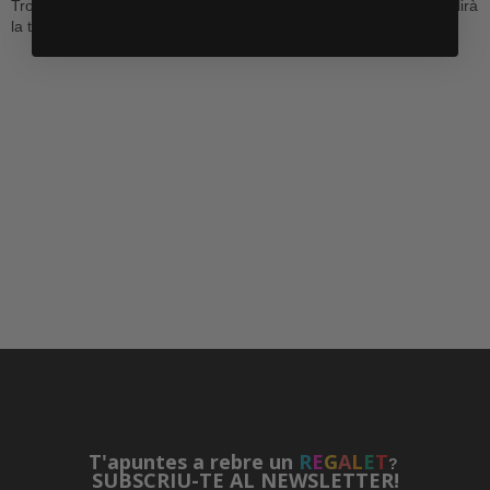
Troba avui l'obra perfecta que ressonarà amb el teu estil i embellirà
la teva llar per sempre!
T'apuntes a rebre un
R
E
G
A
L
E
T
?
SUBSCRIU-TE AL NEWSLETTER!