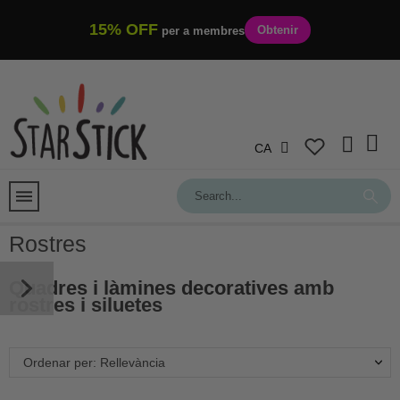
15% OFF
Obtenir
per a membres
CA
Rostres
Quadres i làmines decoratives
amb
rostres i siluetes
Ordenar per: Rellevància