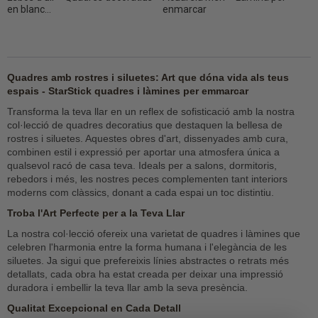
en blanc...
enmarcar
Quadres amb rostres i siluetes: Art que dóna vida als teus
espais - StarStick quadres i làmines per emmarcar
Transforma la teva llar en un reflex de sofisticació amb la nostra
col·lecció de quadres decoratius que destaquen la bellesa de
rostres i siluetes. Aquestes obres d'art, dissenyades amb cura,
combinen estil i expressió per aportar una atmosfera única a
qualsevol racó de casa teva. Ideals per a salons, dormitoris,
rebedors i més, les nostres peces complementen tant interiors
moderns com clàssics, donant a cada espai un toc distintiu.
Troba l'Art Perfecte per a la Teva Llar
La nostra col·lecció ofereix una varietat de quadres i làmines que
celebren l'harmonia entre la forma humana i l'elegància de les
siluetes. Ja sigui que prefereixis línies abstractes o retrats més
detallats, cada obra ha estat creada per deixar una impressió
duradora i embellir la teva llar amb la seva presència.
Qualitat Excepcional en Cada Detall