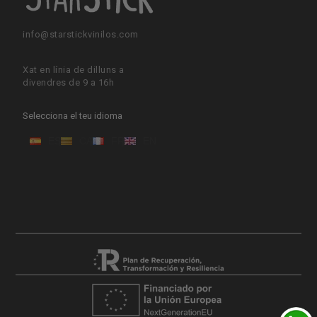
info@starstickvinilos.com
Xat en línia de dilluns a
divendres de 9 a 16h
Selecciona el teu idioma
ES
CA
FR
EN