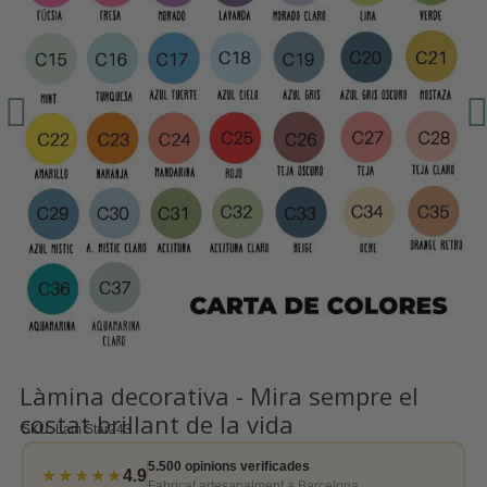
Làmina decorativa - Mira sempre el
costat brillant de la vida
SKU
Lam Star243
5.500 opinions verificades
★★★★★
4.9
Fabricat artesanalment a Barcelona