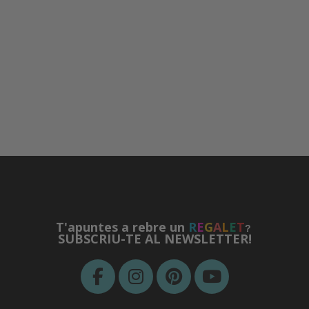
T'apuntes a rebre un
R
E
G
A
L
E
T
?
SUBSCRIU-TE AL NEWSLETTER!