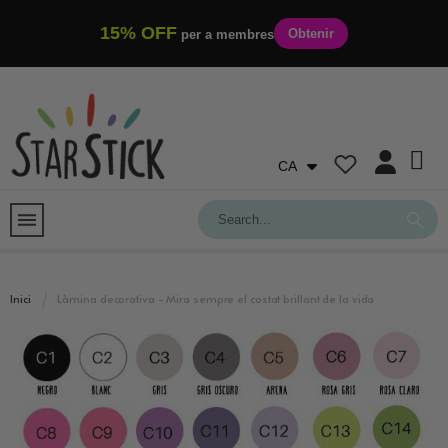
15% OFF
Obtenir
per a membres
CA
Inici
Làmina decorativa - Mira sempre el costat brillant de la vida