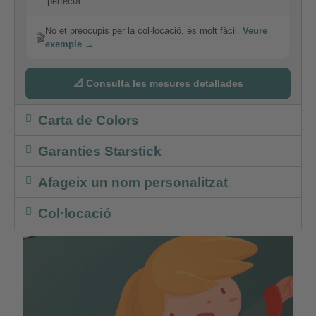
perfecta.
No et preocupis per la col·locació, és molt fàcil.
Veure
🎬
exemple →
📐 Consulta les mesures detallades
Carta de Colors
Garanties Starstick
Afageix un nom personalitzat
Col·locació