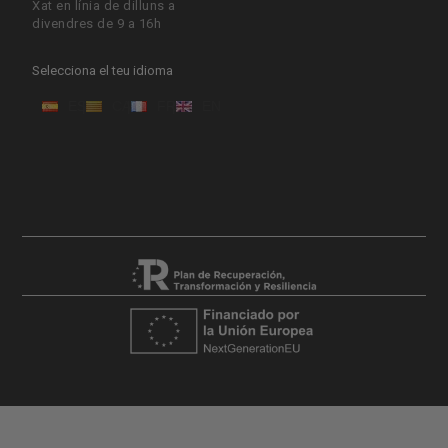
Xat en línia de dilluns a
divendres de 9 a 16h
Selecciona el teu idioma
ES
CA
FR
EN