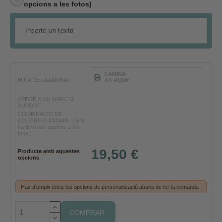
opcions a les fotos)
LÀMINA
MIDA DE LA LÀMINA:
A4 +0,00€
AFEGEIX UN MARC O
SUPORT:
COMBINACIÓ DE
COLORS O IDIOMA - (Si hi
ha diverses opcions a les
fotos)
19,50 €
Producte amb aquestes
opcions
Has d'omplir totes les opcions de personalització abans de fer la comanda
COMPRAR: