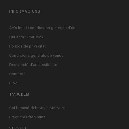
INFORMACIONS
Avís legal i condicions generals d'ús
Qui som? StarStick
Política de privacitat
Condicions generals de venda
Declaració d'accessibilitat
Contacte
Blog
T'AJUDEM
Col·locació dels vinils StarStick
Preguntes freqüents
SERVEIS