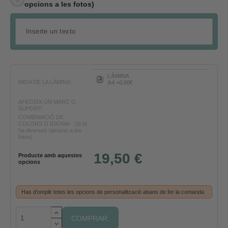
opcions a les fotos)
LÀMINA
MIDA DE LA LÀMINA:
A4 +0,00€
AFEGEIX UN MARC O
SUPORT:
COMBINACIÓ DE
COLORS O IDIOMA - (Si hi
ha diverses opcions a les
fotos)
19,50 €
Producte amb aquestes
opcions
Has d'omplir totes les opcions de personalització abans de fer la comanda
COMPRAR: