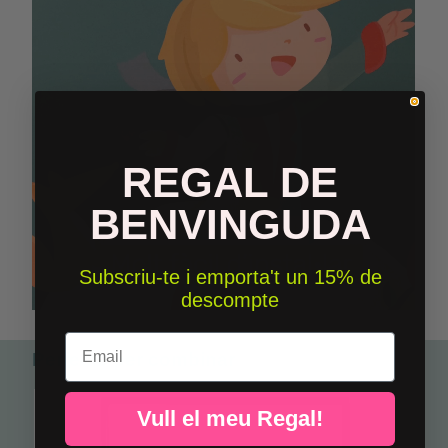
REGAL DE
BENVINGUDA
Subscriu-te i emporta't un 15% de
descompte
Email
Perfecte per combinar
Vull el meu Regal!