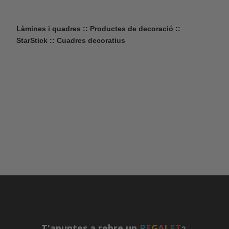
Làmines i quadres :: Productes de decoració ::
StarStick :: Cuadres decoratius
T'apuntes a rebre un
R
E
G
A
L
E
T