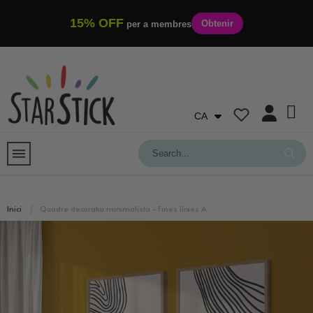
15% OFF
Obtenir
per a membres
CA
Inici
Quadre decoratiu minimalista - Fines línies A