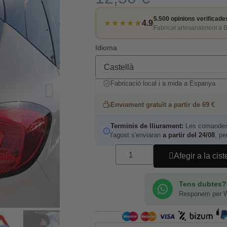
5.500 opinions verificade
★★★★★
4.9
Fabricat artesanalment a 
Idioma
Fabricació local i a mida a Espanya
Enviament gratuït a partir de 69 €
Terminis de lliurament:
Les comandes 
l'agost s'enviaran
a partir del 24/08
, pe
Afegir a la cist
Tens dubtes?
Responem per 