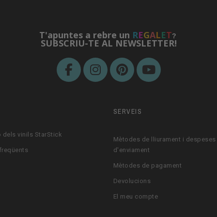
T'apuntes a rebre un
R
E
G
A
L
E
T
?
SUBSCRIU-TE AL NEWSLETTER!
M
SERVEIS
 dels vinils StarStick
Mètodes de lliurament i despeses
freqüents
d'enviament
Mètodes de pagament
Devolucions
El meu compte