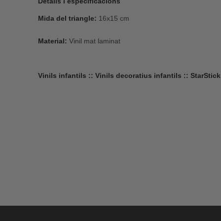
Detalls i especificacions
Mida del triangle:
16x15 cm
Material:
Vinil mat laminat
Vinils infantils :: Vinils decoratius infantils :: StarStick