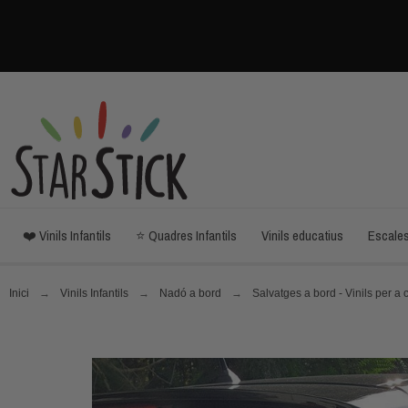
❤️ Vinils Infantils
⭐ Quadres Infantils
Vinils educatius
Escale
Inici
Vinils Infantils
Nadó a bord
Salvatges a bord - Vinils per a 