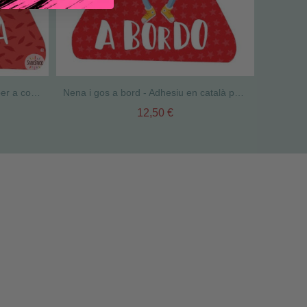
Súper nen pirata a bord - Vinils per a cotxe
Nena i gos a bord - Adhesiu en català per a cotxes
12,50 €