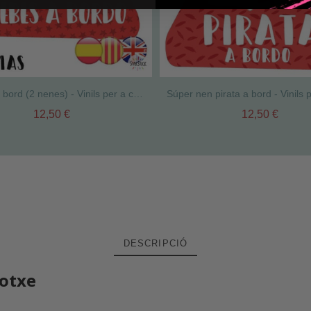
Nadons a bord (2 nenes) - Vinils per a cotxe
12,50 €
12,50 €
DESCRIPCIÓ
cotxe