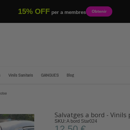
15% OFF
Obtenir
per a membres
s
Vinils Sanitaris
GANGUES
Blog
cotxe
Salvatges a bord - Vinils 
SKU
A bord Star024
12,50 €