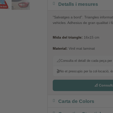
Detalls i mesures
"
Salvatges a bord"
.
Triangles
informat
vehicles.
Adhesius de
gran qualitat
i
f
Mida del triangle:
16x15 cm
Material:
Vinil mat laminat
📐
Consulta el detall de cada peça per 
🎬
No et preocupis per la col·locació, é
📐 Consult
Carta de Colors