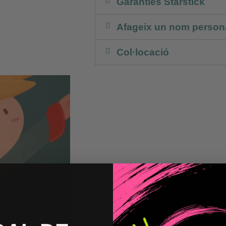
Garanties Starstick
Afageix un nom persona
Col·locació