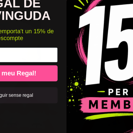
GAL DE
VINGUDA
 emporta't un 15% de
escompte
l meu Regal!
uir sense regal