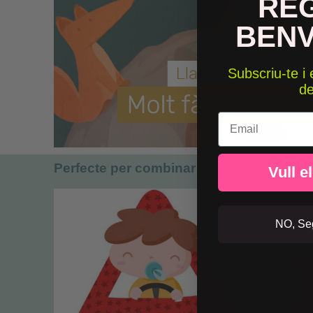
RE
BEN
Subscriu-te i
d
Email
Perfecte per combinar
Vull e
NO, Seg