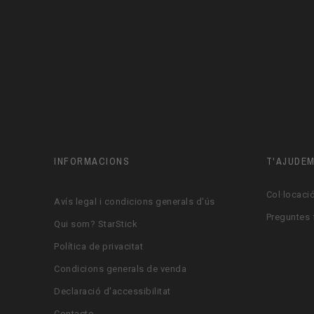
INFORMACIONS
T'AJUDE
Col·locació
Avís legal i condicions generals d'ús
Preguntes 
Qui som? StarStick
Política de privacitat
Condicions generals de venda
Declaració d'accessibilitat
Contacte