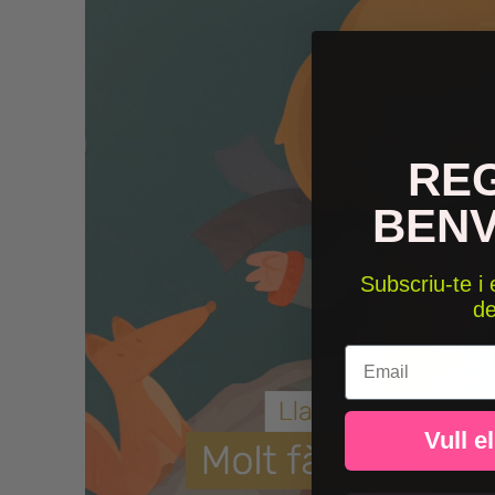
RE
BEN
Subscriu-te i
d
Email
Vull e