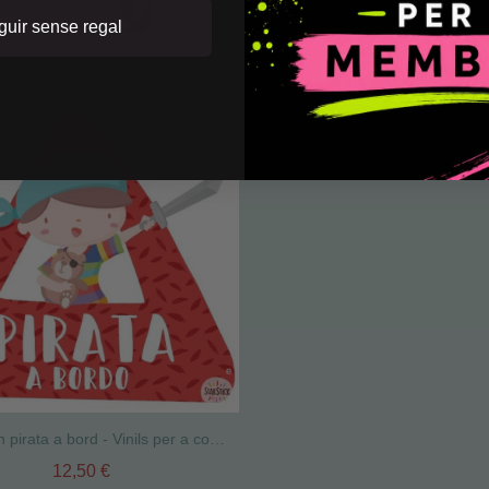
uir sense regal
Súper nen pirata a bord - Vinils per a cotxe
12,50 €