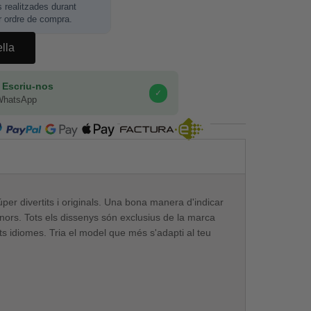
realitzades durant
r ordre de compra.
ella
 Escriu-nos
✓
WhatsApp
COMPRA SEGURA
er divertits i originals. Una bona manera d'indicar
enors. Tots els dissenys són exclusius de la marca
nts idiomes. Tria el model que més s'adapti al teu