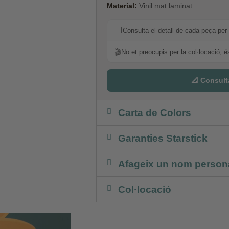
Material:
Vinil mat laminat
📐
Consulta el detall de cada peça per 
🎬
No et preocupis per la col·locació, é
📐 Consult
Carta de Colors
Garanties Starstick
Afageix un nom persona
Col·locació