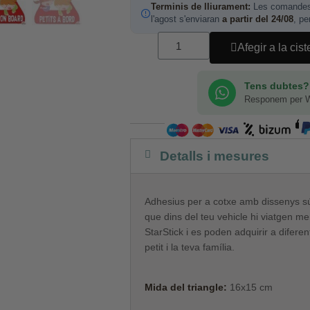
Terminis de lliurament:
Les comandes 
l'agost s'enviaran
a partir del 24/08
, pe
Afegir a la cist
Tens dubtes?
Responem per 
Detalls i mesures
Adhesius per a cotxe amb dissenys súp
que dins del teu vehicle hi viatgen m
StarStick i es poden adquirir a difere
petit i la teva família.
Mida del triangle:
16x15 cm