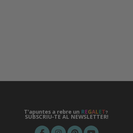
T'apuntes a rebre un
R
E
G
A
L
E
T
?
SUBSCRIU-TE AL NEWSLETTER!