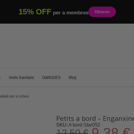
15% OFF
Obtenir
per a membres
s
Vinils Sanitaris
GANGUES
Blog
atalà per a cotxes
Petits a bord – Enganxin
SKU
A bord Star052
9,38 €
12,50 €