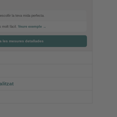
escollir la teva mida perfecta.
s molt fàcil.
Veure exemple →
a les mesures detallades
litzat