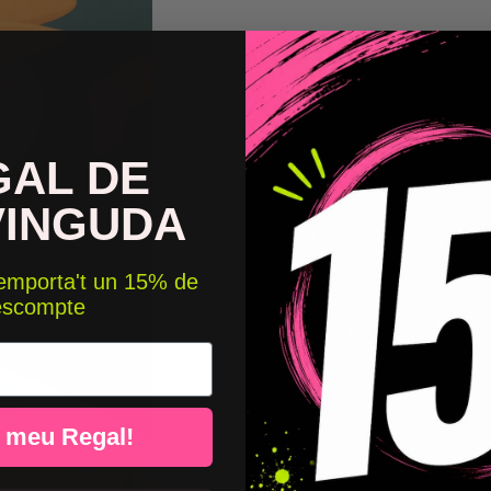
GAL DE
VINGUDA
 emporta't un 15% de
escompte
l meu Regal!