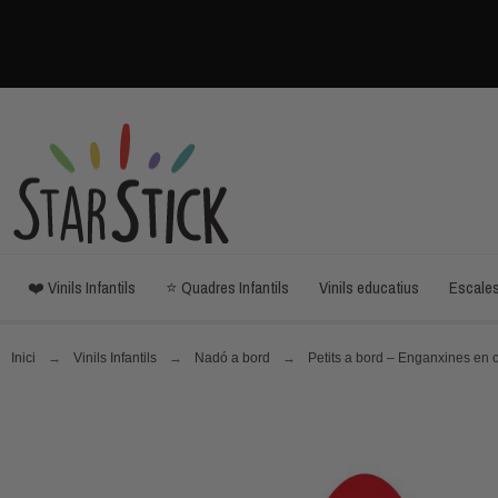
❤️ Vinils Infantils
⭐ Quadres Infantils
Vinils educatius
Escale
Inici
Vinils Infantils
Nadó a bord
Petits a bord – Enganxines en c