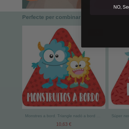
NO, Seg
Perfecte per combinar
-15%
Monstres a bord. Triangle nadó a bord per a cotxe
10,63 €