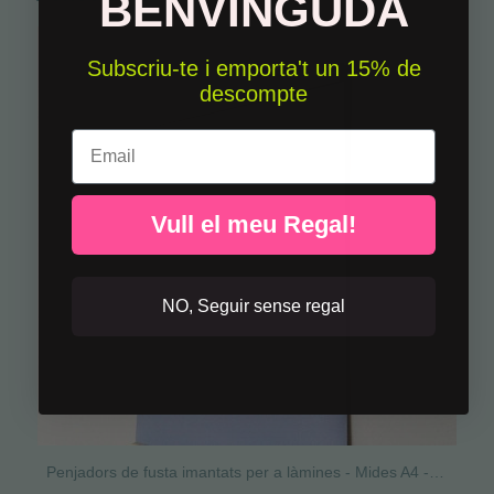
BENVINGUDA
Subscriu-te i emporta't un 15% de
descompte
Email
Vull el meu Regal!
NO, Seguir sense regal
Penjadors de fusta imantats per a làmines - Mides A4 - A3