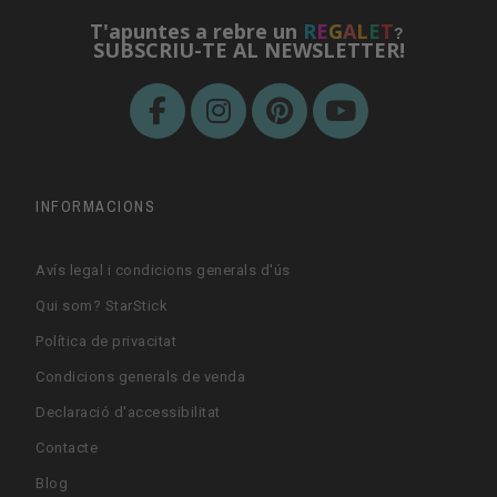
T'apuntes a rebre un
R
E
G
A
L
E
T
?
SUBSCRIU-TE AL NEWSLETTER!
INFORMACIONS
Avís legal i condicions generals d'ús
Qui som? StarStick
Política de privacitat
Condicions generals de venda
Declaració d'accessibilitat
Contacte
Blog