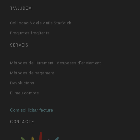
T'AJUDEM
Col·locació dels vinils StarStick
Preguntes freqüents
SERVEIS
Mètodes de lliurament i despeses d'enviament
Mètodes de pagament
Devolucions
El meu compte
Com sol·licitar factura
CONTACTE