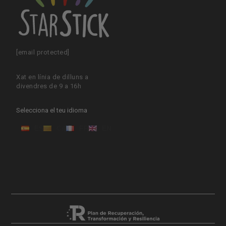
[email protected]
Xat en línia de dilluns a
divendres de 9 a 16h
Selecciona el teu idioma
ES
CA
FR
EN