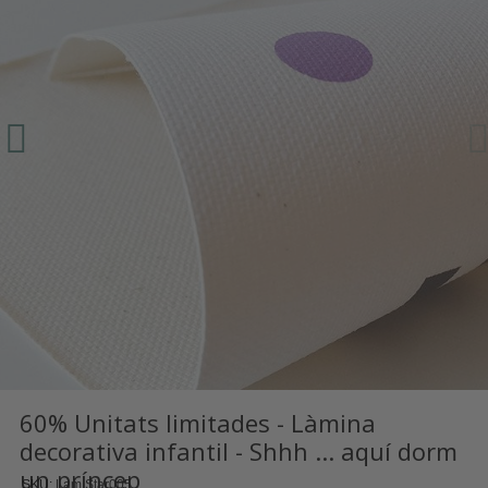
60% Unitats limitades - Làmina
decorativa infantil - Shhh ... aquí dorm
un príncep
SKU
Lam Star005