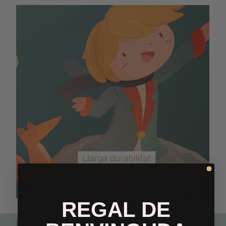
REGAL DE
Perfecte per combinar