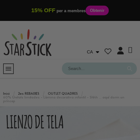
15% OFF
Obtenir
per a membres
CA
Inici
2es REBAIXES
OUTLET QUADRES
60% Unitats limitades - Làmina decorativa infantil - Shhh ... aquí dorm un
príncep