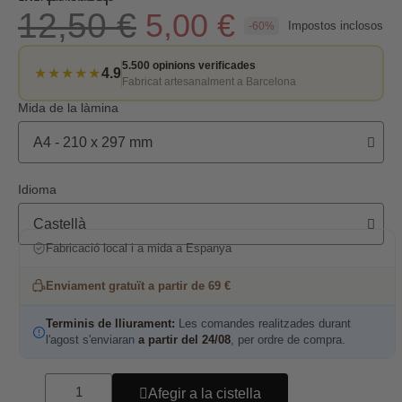
12,50 €
5,00 €
Impostos inclosos
-60%
5.500 opinions verificades
★★★★★
4.9
Fabricat artesanalment a Barcelona
Mida de la làmina
Idioma
Fabricació local i a mida a Espanya
Enviament gratuït a partir de 69 €
Terminis de lliurament:
Les comandes realitzades durant
l'agost s'enviaran
a partir del 24/08
, per ordre de compra.
Afegir a la cistella