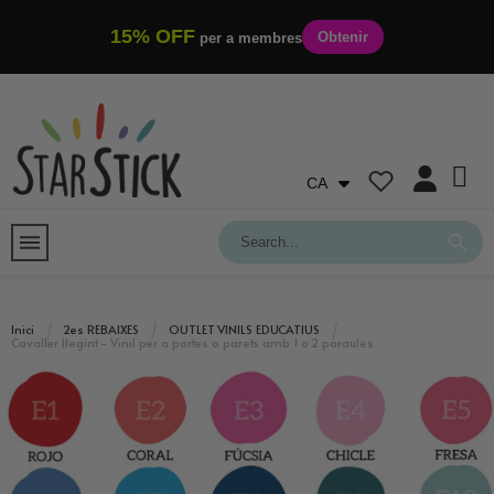
15% OFF
Obtenir
per a membres
CA
Inici
2es REBAIXES
OUTLET VINILS EDUCATIUS
Cavaller llegint - Vinil per a portes o parets amb 1 o 2 paraules