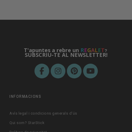
T'apuntes a rebre un
R
E
G
A
L
E
T
?
SUBSCRIU-TE AL NEWSLETTER!
INFORMACIONS
Avís legal i condicions generals d'ús
Qui som? StarStick