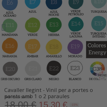
Cavaller llegint - Vinil per a portes o
parets amb 1 o 2 paraules
SKU
Cartel Star030
18,00 €
15,30 €
-15%