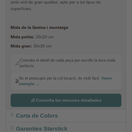
amb vinil de gran qualitat, apte per a tot tipus de
superfícies.
Mida de la làmina i muntatge
Mida petita:
20x20 cm
Mida gran:
30x30 cm
Consulta el detall de cada peça per escollir la teva mida
📐
perfecta.
No et preocupis per la col·locació, és molt fàcil.
Veure
🎬
exemple →
📐 Consulta les mesures detallades
Carta de Colors
Garanties Starstick