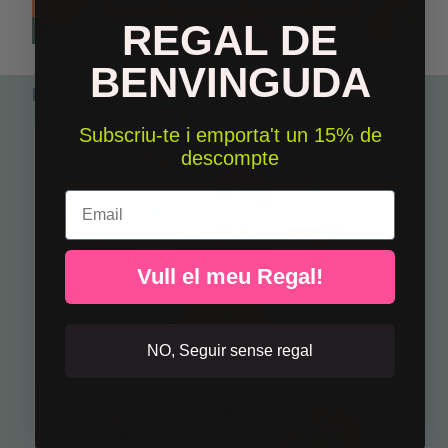
REGAL DE
BENVINGUDA
Perfecte per combinar
Subscriu-te i emporta't un 15% de
descompte
Email
Vull el meu Regal!
NO, Seguir sense regal