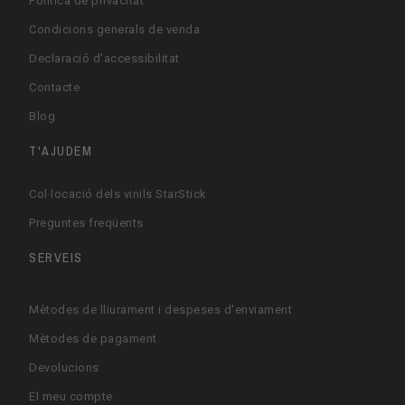
Política de privacitat
Condicions generals de venda
Declaració d'accessibilitat
Contacte
Blog
T'AJUDEM
Col·locació dels vinils StarStick
Preguntes freqüents
SERVEIS
Mètodes de lliurament i despeses d'enviament
Mètodes de pagament
Devolucions
El meu compte