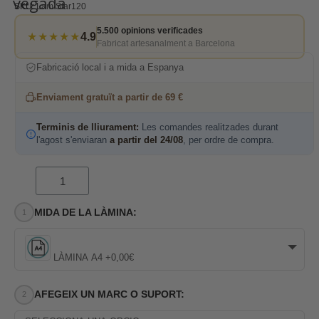
vegada
SKU
Lam Star120
5.500 opinions verificades
★★★★★
4.9
Fabricat artesanalment a Barcelona
Fabricació local i a mida a Espanya
Enviament gratuït a partir de 69 €
Terminis de lliurament:
Les comandes realitzades durant
l'agost s'enviaran
a partir del 24/08
, per ordre de compra.
MIDA DE LA LÀMINA:
LÀMINA A4 +0,00€
AFEGEIX UN MARC O SUPORT: