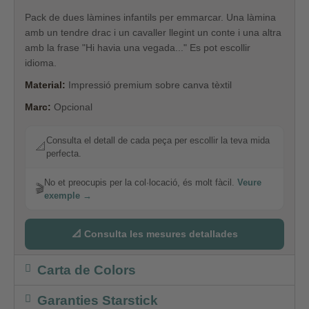
Pack
de dues làmines
infantils
per emmarcar.
Una
làmina
amb
un tendre
drac
i un
cavaller
llegint un
conte
i una altra
amb la frase
"
Hi havia una
vegada
...
"
Es pot escollir
idioma.
Material:
Impressió premium sobre canva tèxtil
Marc:
Opcional
Consulta el detall de cada peça per escollir la teva mida
📐
perfecta.
No et preocupis per la col·locació, és molt fàcil.
Veure
🎬
exemple →
📐 Consulta les mesures detallades
Carta de Colors
Garanties Starstick