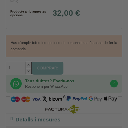
fotos)
32,00 €
Producte amb aquestes
opcions
Has d'omplir totes les opcions de personalització abans de fer la
comanda
COMPRAR:
Tens dubtes? Escriu-nos
✓
Responem per WhatsApp
COMPRA SEGURA
Detalls i mesures