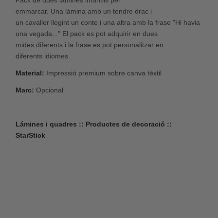
emmarcar.
Una
làmina
amb
un tendre
drac
i
un
cavaller
llegint un
conte
i una altra
amb la frase
"
Hi havia
una
vegada
...
"
El pack
es
pot adquirir
en dues
mides
diferents
i la frase
es
pot
personalitzar
en
diferents
idiomes.
Material:
Impressió premium sobre canva tèxtil
Marc:
Opcional
Lámines i quadres :: Productes de decoració ::
StarStick