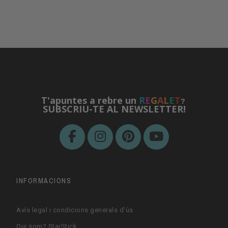
T'apuntes a rebre un
R
E
G
A
L
E
T
?
SUBSCRIU-TE AL NEWSLETTER!
INFORMACIONS
Avís legal i condicions generals d'ús
Qui som? StarStick