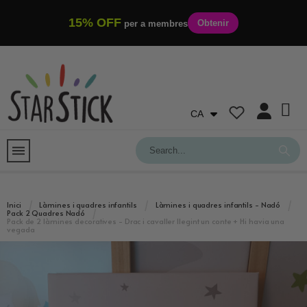
15% OFF
Obtenir
per a membres
CA
Inici
Làmines i quadres infantils
Làmines i quadres infantils - Nadó
Pack 2 Quadres Nadó
Pack de 2 làmines decoratives - Drac i cavaller llegint un conte + Hi havia una
vegada