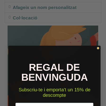
Afageix un nom personalitzat
Col·locació
REGAL DE
BENVINGUDA
Subscriu-te i emporta't un 15% de
descompte
Email