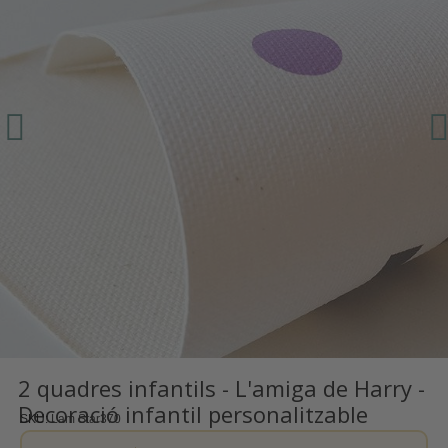
2 quadres infantils - L'amiga de Harry -
Decoració infantil personalitzable
SKU
Lam Star370