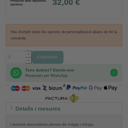
32,00 €
Producte amb aquestes
opcions
Has d'omplir totes les opcions de personalització abans de fer la
comanda
COMPRAR:
Tens dubtes? Escriu-nos
✓
Responem per WhatsApp
COMPRA SEGURA
Detalls i mesures
Làmines decoratives plenes de màgia i intriga.