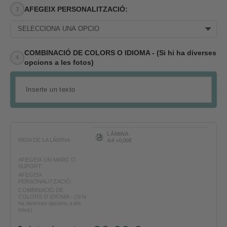
AFEGEIX PERSONALITZACIÓ:
SELECCIONA UNA OPCIÓ
COMBINACIÓ DE COLORS O IDIOMA - (Si hi ha diverses
opcions a les fotos)
LÀMINA
MIDA DE LA LÀMINA:
A4 +0,00€
AFEGEIX UN MARC O
SUPORT:
AFEGEIX
PERSONALITZACIÓ:
COMBINACIÓ DE
COLORS O IDIOMA - (Si hi
ha diverses opcions a les
fotos)