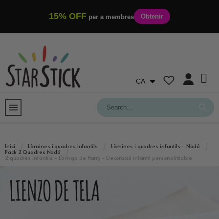
15% OFF
Obtenir
per a membres
CA
Inici
Làmines i quadres infantils
Làmines i quadres infantils - Nadó
Pack 2 Quadres Nadó
2 quadres infantils - L'amiga de Harry - Decoració infantil personalitzable