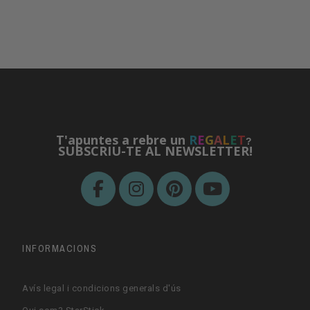
T'apuntes a rebre un
R
E
G
A
L
E
T
?
SUBSCRIU-TE AL NEWSLETTER!
INFORMACIONS
Avís legal i condicions generals d'ús