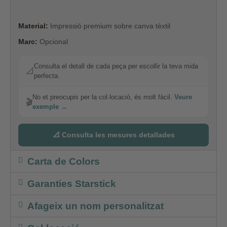
Material:
Impressió premium sobre canva tèxtil
Marc:
Opcional
Consulta el detall de cada peça per escollir la teva mida
📐
perfecta.
No et preocupis per la col·locació, és molt fàcil.
Veure
🎬
exemple →
📐 Consulta les mesures detallades
Carta de Colors
Garanties Starstick
Afageix un nom personalitzat