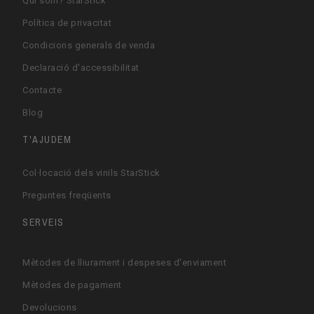
Qui som? StarStick
Política de privacitat
Condicions generals de venda
Declaració d'accessibilitat
Contacte
Blog
T'AJUDEM
Col·locació dels vinils StarStick
Preguntes freqüents
SERVEIS
Mètodes de lliurament i despeses d'enviament
Mètodes de pagament
Devolucions