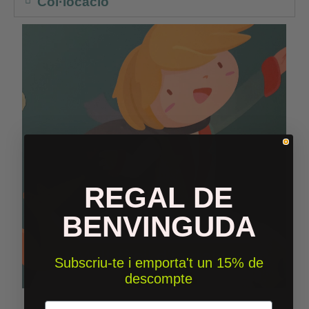
Col·locació
REGAL DE
BENVINGUDA
Subscriu-te i emporta't un 15% de
descompte
Email