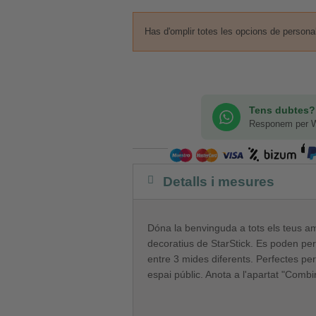
Has d'omplir totes les opcions de persona
Tens dubtes?
Responem per 
Detalls i mesures
Dóna la benvinguda a tots els teus a
decoratius de StarStick. Es poden pers
entre 3 mides diferents. Perfectes per
espai públic. Anota a l'apartat "Comb