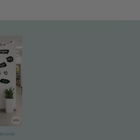
Hola en diferents idiomes - Vinil decoratiu multicultural