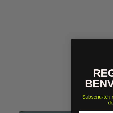
RE
BEN
Subscriu-te i
d
Email