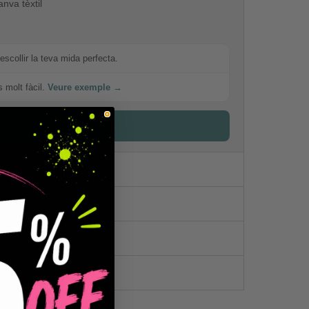
nva tèxtil
escollir la teva mida perfecta.
s molt fàcil.
Veure exemple →
a les mesures detallades
litzat