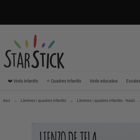
❤️ Vinils Infantils
⭐ Quadres Infantils
Vinils educatius
Escale
Inici
Làmines i quadres infantils
Làmines i quadres infantils - Nadó