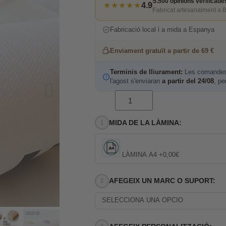
5.500 opinions verificade
★★★★★
4.9
Fabricat artesanalment a 
Fabricació local i a mida a Espanya
Enviament gratuït a partir de 69 €
Terminis de lliurament:
Les comandes 
l'agost s'enviaran
a partir del 24/08
, pe
MIDA DE LA LÀMINA:
LÀMINA A4 +0,00€
AFEGEIX UN MARC O SUPORT:
SELECCIONA UNA OPCIÓ