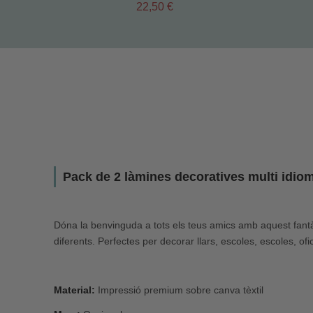
22,50 €
Pack de 2 làmines decoratives multi idio
Dóna la benvinguda a tots els teus amics amb aquest fantà
diferents. Perfectes per decorar llars, escoles, escoles, o
Material:
Impressió premium sobre canva tèxtil