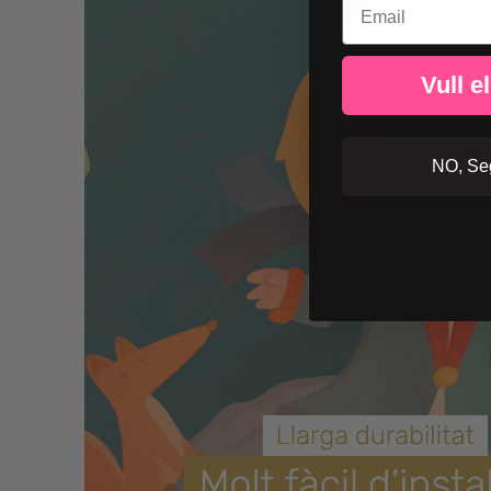
Vull e
NO, Seg