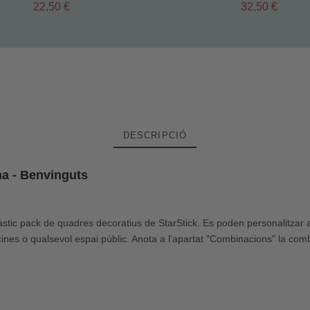
22,50 €
32,50 €
DESCRIPCIÓ
ma - Benvinguts
stic pack de quadres decoratius de StarStick. Es poden personalitzar am
ficines o qualsevol espai públic. Anota a l'apartat "Combinacions" la com