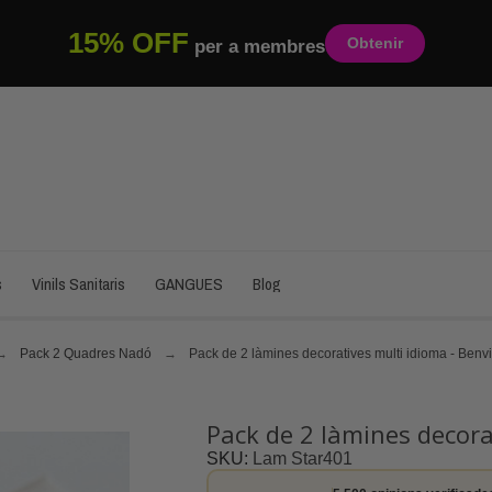
15% OFF
Obtenir
per a membres
s
Vinils Sanitaris
GANGUES
Blog
Pack 2 Quadres Nadó
Pack de 2 làmines decoratives multi idioma - Benv
Pack de 2 làmines decora
SKU
Lam Star401