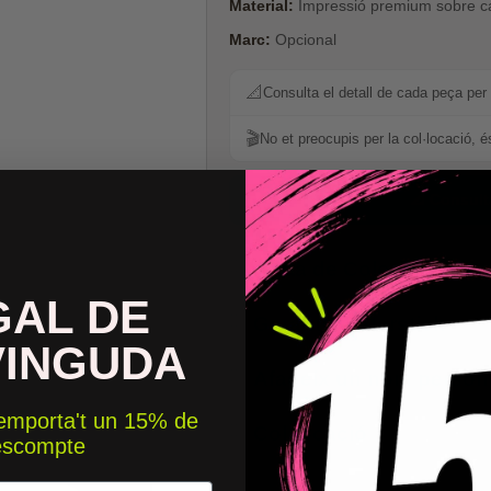
Material:
Impressió premium sobre ca
Marc:
Opcional
📐
Consulta el detall de cada peça per 
🎬
No et preocupis per la col·locació, é
📐 Consult
Carta de Colors
GAL DE
Garanties Starstick
VINGUDA
Afageix un nom persona
 emporta't un 15% de
Col·locació
escompte