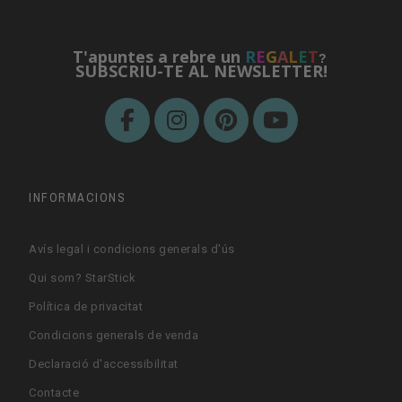
T'apuntes a rebre un
R
E
G
A
L
E
T
?
SUBSCRIU-TE AL NEWSLETTER!
INFORMACIONS
Avís legal i condicions generals d'ús
Qui som? StarStick
Política de privacitat
Condicions generals de venda
Declaració d'accessibilitat
Contacte