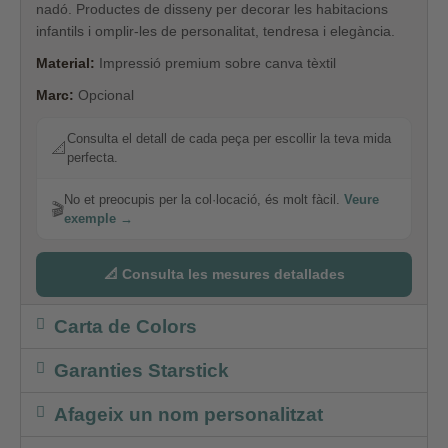
nadó. Productes de disseny per decorar les habitacions
infantils i omplir-les de personalitat, tendresa i elegància.
Material:
Impressió premium sobre canva tèxtil
Marc:
Opcional
Consulta el detall de cada peça per escollir la teva mida
📐
perfecta.
No et preocupis per la col·locació, és molt fàcil.
Veure
🎬
exemple →
📐 Consulta les mesures detallades
Carta de Colors
Garanties Starstick
Afageix un nom personalitzat