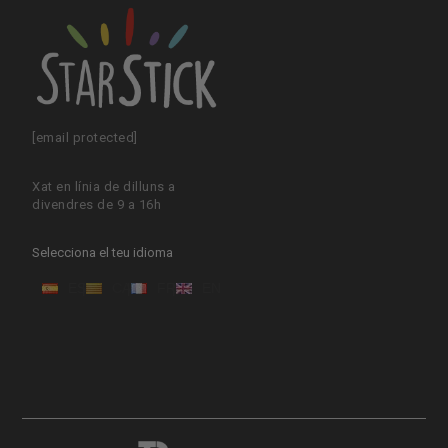
[email protected]
Xat en línia de dilluns a
divendres de 9 a 16h
Selecciona el teu idioma
ES
CA
FR
EN