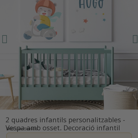
2 quadres infantils personalitzables -
Vespa amb osset. Decoració infantil
SKU
Lam Star406