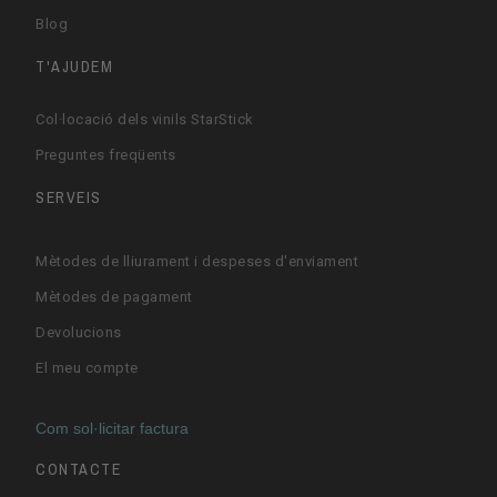
Blog
T'AJUDEM
Col·locació dels vinils StarStick
Preguntes freqüents
SERVEIS
Mètodes de lliurament i despeses d'enviament
Mètodes de pagament
Devolucions
El meu compte
Com sol·licitar factura
CONTACTE