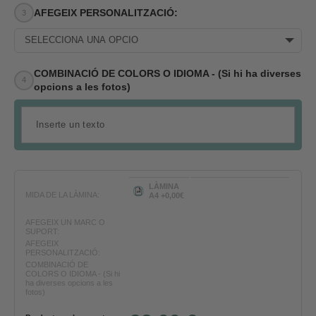
AFEGEIX PERSONALITZACIÓ:
SELECCIONA UNA OPCIÓ
COMBINACIÓ DE COLORS O IDIOMA - (Si hi ha diverses
opcions a les fotos)
LÀMINA
MIDA DE LA LÀMINA:
A4 +0,00€
AFEGEIX UN MARC O
SUPORT:
AFEGEIX
PERSONALITZACIÓ:
COMBINACIÓ DE
COLORS O IDIOMA - (Si hi
ha diverses opcions a les
fotos)