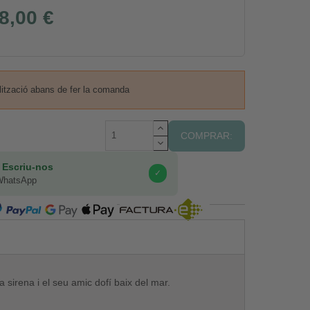
8,00 €
lització abans de fer la comanda
COMPRAR:
 Escriu-nos
✓
WhatsApp
COMPRA SEGURA
 sirena i el seu amic dofí baix del mar.