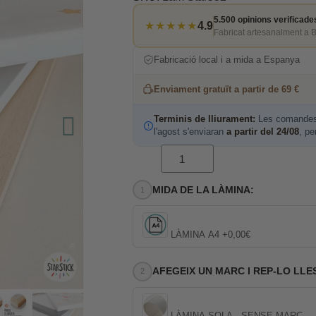
5.500 opinions verificade
★★★★★
4.9
Fabricat artesanalment a 
Fabricació local i a mida a Espanya
Enviament gratuït a partir de 69 €
Terminis de lliurament:
Les comandes 
l'agost s'enviaran
a partir del 24/08
, pe
MIDA DE LA LÀMINA:
LÀMINA A4 +0,00€
AFEGEIX UN MARC I REP-LO LLE
LÀMINA SOLA - SENSE MARC