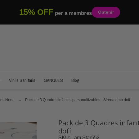
15% OFF
Obtenir
per a membres
s
Vinils Sanitaris
GANGUES
Blog
res Nena
Pack de 3 Quadres infantils personalitzables - Sirena amb dofí
Pack de 3 Quadres infant
dofí
SKU
Lam Star552