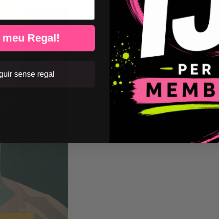
l meu Regal!
uir sense regal