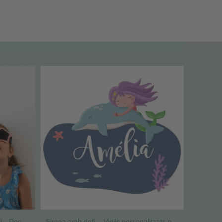
Vinil mesurador - Sirena amb dofí - Decoració habitacions de nenes
Sirena amb dofí – Vinils personalitzats per decorar habitacions de nenes