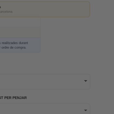
s
Barcelona
realitzades durant
r ordre de compra.
ST PER PENJAR