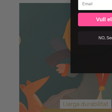
Vull e
NO, Seg