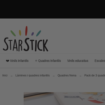
❤️ Vinils Infantils
⭐ Quadres Infantils
Vinils educatius
Escale
Inici
Làmines i quadres infantils
Quadres Nena
Pack de 3 quad