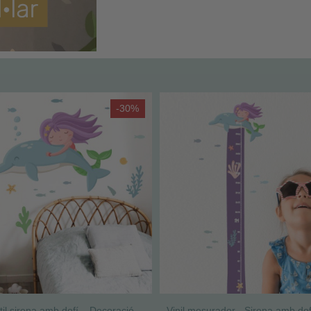
-30%
Vinil infantil sirena amb dofí – Decoració de paret per habitació de nena