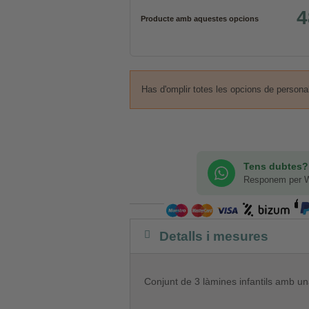
4
Producte amb aquestes opcions
Has d'omplir totes les opcions de persona
Tens dubtes?
Responem per 
Detalls i mesures
Conjunt de 3 làmines infantils amb una