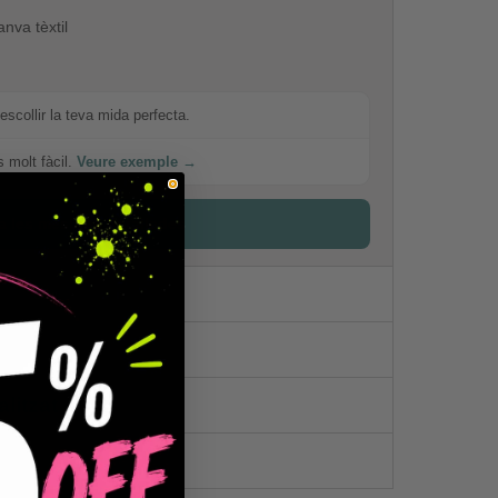
nva tèxtil
escollir la teva mida perfecta.
s molt fàcil.
Veure exemple →
a les mesures detallades
litzat