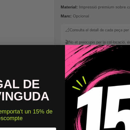
Material:
Impressió premium sobre ca
Marc:
Opcional
📐
Consulta el detall de cada peça per 
🎬
No et preocupis per la col·locació, é
📐 Consult
Carta de Colors
GAL DE
Garanties Starstick
VINGUDA
Afageix un nom persona
 emporta't un 15% de
escompte
Col·locació