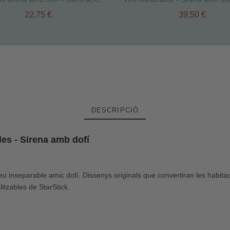
22,75 €
39,50 €
DESCRIPCIÓ
les - Sirena amb dofí
inseparable amic dofí. Dissenys originals que convertiran les habitac
itzables de StarStick.