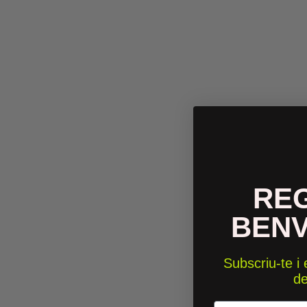
RE
BEN
Subscriu-te i
d
Email