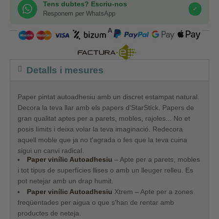
Tens dubtes? Escriu-nos
✓
Responem per WhatsApp
COMPRA SEGURA
Detalls i mesures
Paper pintat autoadhesiu amb un discret estampat natural.
Decora la teva llar amb els papers d'StarStick. Papers de
gran qualitat aptes per a parets, mobles, rajoles... No et
posis límits i deixa volar la teva imaginació. Redecora
aquell moble que ja no t'agrada o fes que la teva cuina
sigui un canvi radical.
Paper vinílic Autoadhesiu
– Apte per a parets, mobles
i tot tipus de superfícies llises o amb un lleuger relleu. Es
pot netejar amb un drap humit.
Paper vinílic Autoadhesiu
Xtrem
– Apte per a zones
freqüentades per aigua o que s'han de rentar amb
productes de neteja.