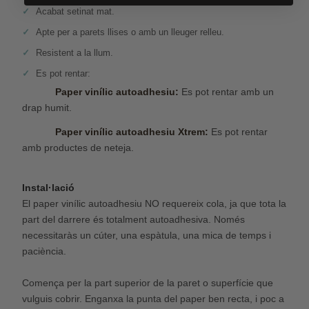
Acabat setinat mat.
Apte per a parets llises o amb un lleuger relleu.
Resistent a la llum.
Es pot rentar:
Paper vinílic autoadhesiu:
Es pot rentar amb un
drap humit.
Paper vinílic autoadhesiu Xtrem:
Es pot rentar
amb productes de neteja.
Instal·lació
El paper vinílic autoadhesiu NO requereix cola, ja que tota la
part del darrere és totalment autoadhesiva. Només
necessitaràs un cúter, una espàtula, una mica de temps i
paciència.
Comença per la part superior de la paret o superfície que
vulguis cobrir. Enganxa la punta del paper ben recta, i poc a