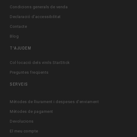
Condicions generals de venda
Declaració d'accessibilitat
Contacte
Blog
T'AJUDEM
Col·locació dels vinils StarStick
Preguntes freqüents
SERVEIS
Mètodes de lliurament i despeses d'enviament
Mètodes de pagament
Devolucions
El meu compte