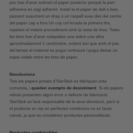
poc has d'anar estirant el paper posterior perquè la part
adhesiva es vagi adherint. Instal·la el paper de dalt a baix,
passant suaument un drap o un raspall suau des del centre
del paper cap a fora Un cop col·locada la primera tira,
repeteix el mateix procediment amb la resta de tires. Totes
les tires han d'anar solapades una sobre una altra
aproximadament 1 centímetre, evitant així que amb el pas
del temps el material es pugui contraure i pugui deixar un
espai visible entre les tires de paper.
Devolucions
Tots els papers pintats d’StarStick es fabriquen sota
comanda, i
queden exempts de desistiment
. Si els papers
rebuts presenten algun error o defecte de fabricació
StarStick es farà responsable de la seva devolució, però si
el producte es rep en perfectes condicions no es faran
canvis, ja que es consideren productes personalitzats.
Productes combinables