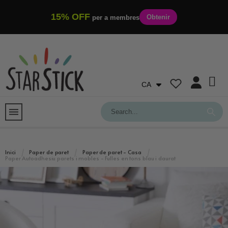
15% OFF
Obtenir
per a membres
CA
Inici
Paper de paret
Paper de paret - Casa
Paper Autoadhesiu parets i mobles - Fulles en tons blau i daurat