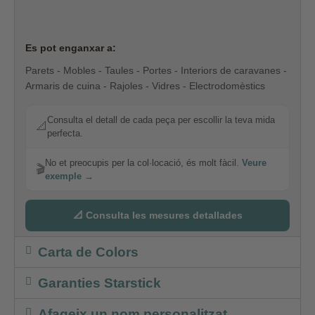
Es pot enganxar a:
Parets - Mobles - Taules - Portes - Interiors de caravanes -
Armaris de cuina - Rajoles - Vidres - Electrodomèstics
Consulta el detall de cada peça per escollir la teva mida
📐
perfecta.
No et preocupis per la col·locació, és molt fàcil.
Veure
🎬
exemple →
📐 Consulta les mesures detallades
Carta de Colors
Garanties Starstick
Afageix un nom personalitzat