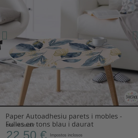
Paper Autoadhesiu parets i mobles -
Fulles en tons blau i daurat
SKU
PA-Star007
22,50 €
Impostos inclosos