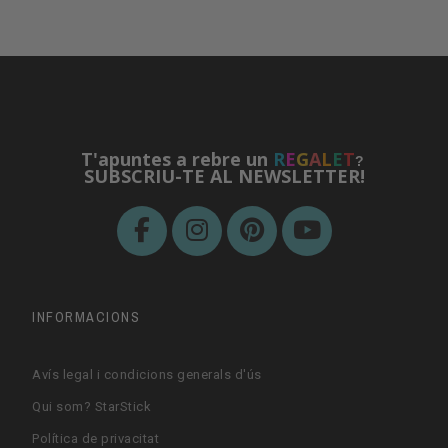
T'apuntes a rebre un
R
E
G
A
L
E
T
?
SUBSCRIU-TE AL NEWSLETTER!
INFORMACIONS
Avís legal i condicions generals d'ús
Qui som? StarStick
Política de privacitat