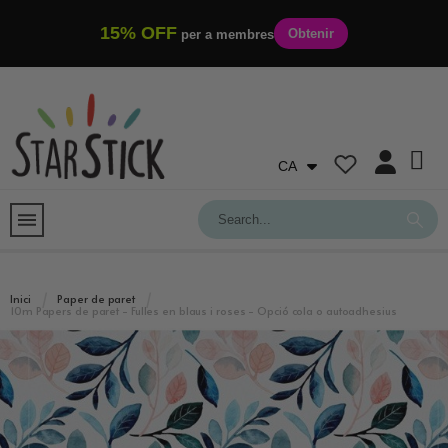
15% OFF
Obtenir
per a membres
CA
Inici
Paper de paret
10m Papers de paret - Fulles en blaus i roses - Opció cola o autoadhesius