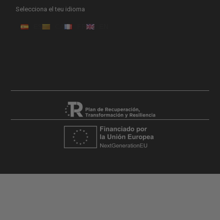
Selecciona el teu idioma
ES
CA
FR
EN