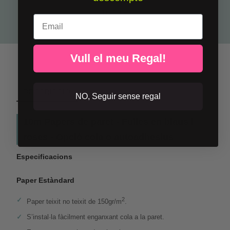
10,63 €
Email
Vull el meu Regal!
DESCRIPCIÓ
NO, Seguir sense regal
10m Papers de paret - Fulles en blaus i
roses - Opció cola o autoadhesius
Especificacions
Paper Estàndard
2
Paper teixit no teixit de 150gr/m
.
S’instal·la fàcilment enganxant cola a la paret.