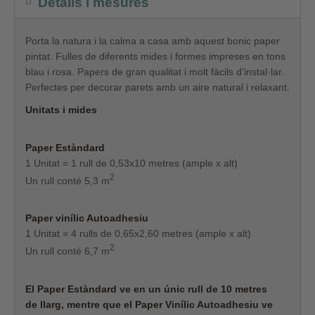
Detalls i mesures
Porta la natura i la calma a casa amb aquest bonic paper
pintat. Fulles de diferents mides i formes impreses en tons
blau i rosa. Papers de gran qualitat i molt fàcils d'instal·lar.
Perfectes per decorar parets amb un aire natural i relaxant.
Unitats i mides
Paper Estàndard
1 Unitat = 1 rull de 0,53x10 metres (ample x alt)
2
Un rull conté 5,3 m
Paper vinílic Autoadhesiu
1 Unitat = 4 rulls de 0,65x2,60 metres (ample x alt)
2
Un rull conté 6,7 m
El Paper Estàndard ve en un únic rull de 10 metres
de
llarg, mentre que el Paper Vinílic Autoadhesiu ve