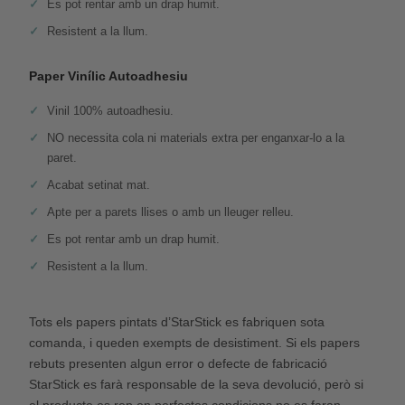
Es pot rentar amb un drap humit.
Resistent a la llum.
Paper Vinílic Autoadhesiu
Vinil 100% autoadhesiu.
NO necessita cola ni materials extra per enganxar-lo a la
paret.
Acabat setinat mat.
Apte per a parets llises o amb un lleuger relleu.
Es pot rentar amb un drap humit.
Resistent a la llum.
Tots els papers pintats d’StarStick es fabriquen sota
comanda, i queden exempts de desistiment. Si els papers
rebuts presenten algun error o defecte de fabricació
StarStick es farà responsable de la seva devolució, però si