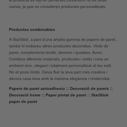
el producte es rep en perfectes condicions no es faran
canvis, ja que es consideren productes personalitzats.
Productes combinables
A StarStick, a part d’una àmplia gamma de papers de paret,
també hi trobareu altres productes decoratius. Vinils de
paret, complements tèxtils, làmines i quadres, llums…
Combina diferents materials, productes i estils i crea un
ambient únic, elegant i totalment personalitzat al teu estil.
No et posis límits. Deixa fluir la teva part més creativa i
decora casa teva amb la màxima elegància i modernitat.
Papers de paret autoadhesiu :: Decoració de parets ::
Decoració home :: Paper pintat de paret :: StarStick
paper de paret