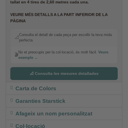
tallat en 4 tires de 2,60 metres cada una.
VEURE MÉS DETALLS A LA PART INFERIOR DE LA
PÀGINA
Consulta el detall de cada peça per escollir la teva mida
📐
perfecta.
No et preocupis per la col·locació, és molt fàcil.
Veure
🎬
exemple →
📐 Consulta les mesures detallades
Carta de Colors
Garanties Starstick
Afageix un nom personalitzat
Col·locació