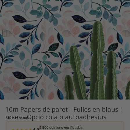
10m Papers de paret - Fulles en blaus i
roses - Opció cola o autoadhesius
SKU
PH-Star029
5.500 opinions verificades