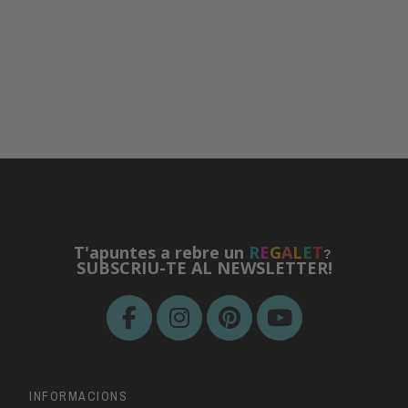
T'apuntes a rebre un
R
E
G
A
L
E
T
?
SUBSCRIU-TE AL NEWSLETTER!
INFORMACIONS