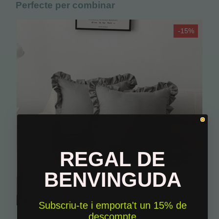
Perfecte per combinar
-15%
REGAL DE
BENVINGUDA
Subscriu-te i emporta't un 15% de
descompte
Funda coixí 45x45 - Decoració per a la llar