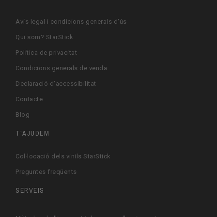
Avís legal i condicions generals d'ús
Qui som? StarStick
Política de privacitat
Condicions generals de venda
Declaració d'accessibilitat
Contacte
Blog
T'AJUDEM
Col·locació dels vinils StarStick
Preguntes freqüents
SERVEIS