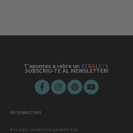
T'apuntes a rebre un
R
E
G
A
L
E
T
?
SUBSCRIU-TE AL NEWSLETTER!
INFORMACIONS
Avís legal i condicions generals d'ús