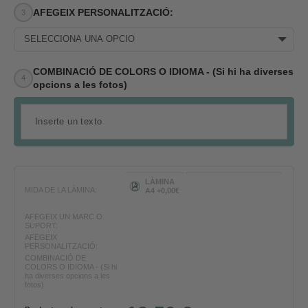
AFEGEIX PERSONALITZACIÓ:
SELECCIONA UNA OPCIÓ
COMBINACIÓ DE COLORS O IDIOMA - (Si hi ha diverses
opcions a les fotos)
LÀMINA
MIDA DE LA LÀMINA:
A4 +0,00€
AFEGEIX UN MARC O
SUPORT:
AFEGEIX
PERSONALITZACIÓ:
COMBINACIÓ DE
COLORS O IDIOMA - (Si hi
ha diverses opcions a les
fotos)