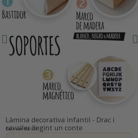
Làmina decorativa infantil - Drac i
cavaller llegint un conte
SKU
Lam Star122