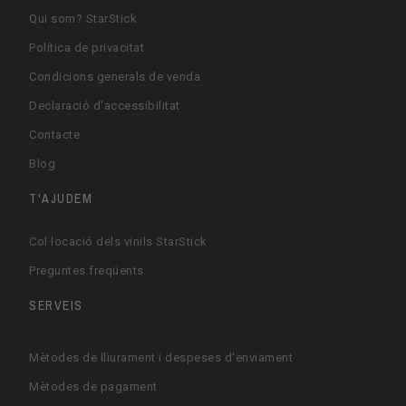
Qui som? StarStick
Política de privacitat
Condicions generals de venda
Declaració d'accessibilitat
Contacte
Blog
T'AJUDEM
Col·locació dels vinils StarStick
Preguntes freqüents
SERVEIS
Mètodes de lliurament i despeses d'enviament
Mètodes de pagament