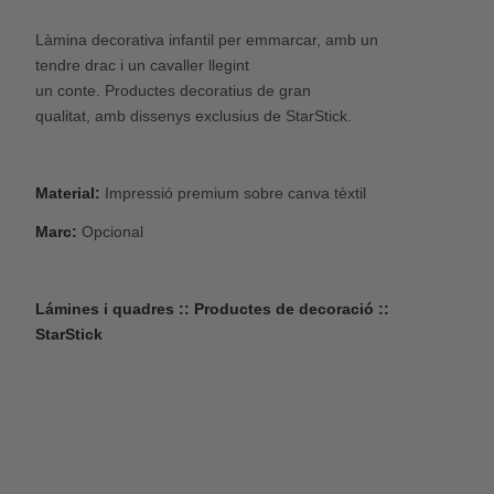
Làmina decorativa infantil per emmarcar, amb un
tendre drac i un cavaller llegint
un conte. Productes decoratius de gran
qualitat, amb dissenys exclusius de StarStick.
Material:
Impressió premium sobre canva tèxtil
Marc:
Opcional
Lámines i quadres :: Productes de decoració ::
StarStick