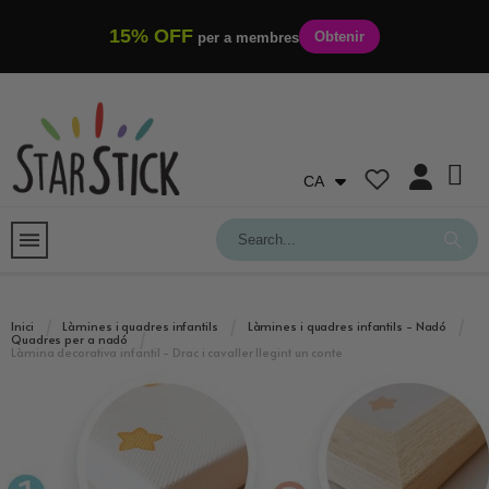
15% OFF
Obtenir
per a membres
CA
Inici
Làmines i quadres infantils
Làmines i quadres infantils - Nadó
Quadres per a nadó
Làmina decorativa infantil - Drac i cavaller llegint un conte