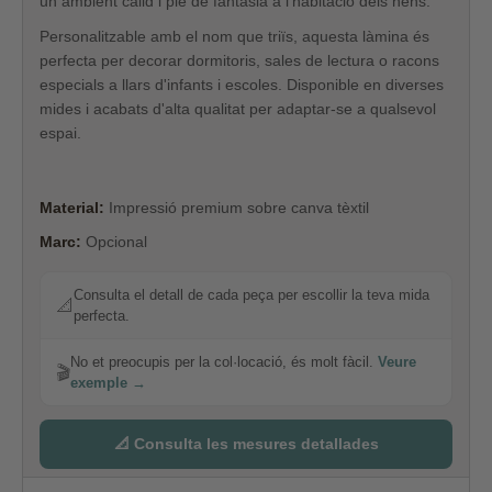
un ambient càlid i ple de fantasia a l'habitació dels nens.
Personalitzable amb el nom que triïs, aquesta làmina és
perfecta per decorar dormitoris, sales de lectura o racons
especials a llars d'infants i escoles. Disponible en diverses
mides i acabats d'alta qualitat per adaptar-se a qualsevol
espai.
Material:
Impressió premium sobre canva tèxtil
Marc:
Opcional
Consulta el detall de cada peça per escollir la teva mida
📐
perfecta.
No et preocupis per la col·locació, és molt fàcil.
Veure
🎬
exemple →
📐 Consulta les mesures detallades