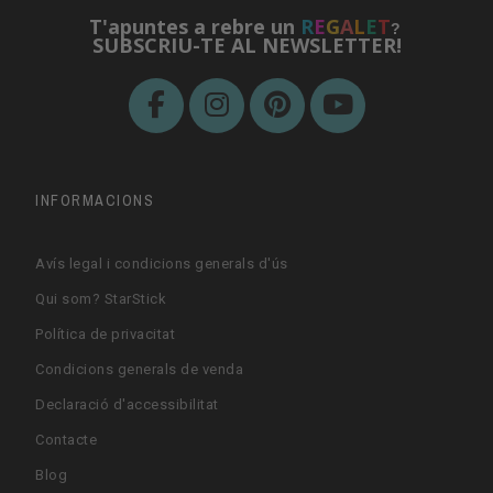
T'apuntes a rebre un
R
E
G
A
L
E
T
?
SUBSCRIU-TE AL NEWSLETTER!
INFORMACIONS
Avís legal i condicions generals d'ús
Qui som? StarStick
Política de privacitat
Condicions generals de venda
Declaració d'accessibilitat
Contacte
Blog