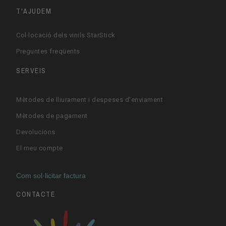
T'AJUDEM
Col·locació dels vinils StarStick
Preguntes freqüents
SERVEIS
Mètodes de lliurament i despeses d'enviament
Mètodes de pagament
Devolucions
El meu compte
Com sol·licitar factura
CONTACTE