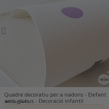
Quadre decoratiu per a nadons - Elefant
amb globus - Decoració infantil
SKU
Lam Star431