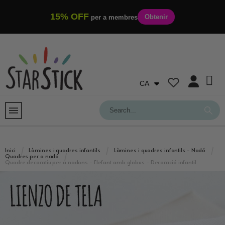
15% OFF
Obtenir
per a membres
CA
Inici
Làmines i quadres infantils
Làmines i quadres infantils - Nadó
Quadres per a nadó
Quadre decoratiu per a nadons - Elefant amb globus - Decoració infantil