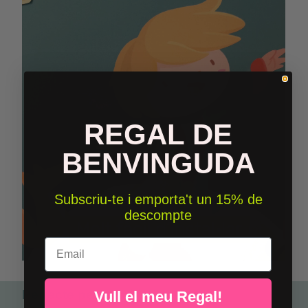
REGAL DE
BENVINGUDA
Subscriu-te i emporta't un 15% de
descompte
Email
Perfecte per combinar
Vull el meu Regal!