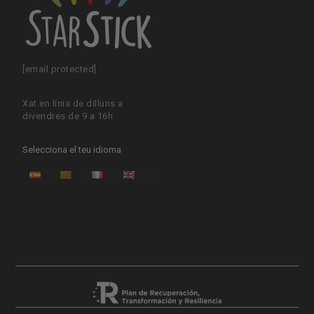
[email protected]
Xat en línia de dilluns a
divendres de 9 a 16h
Selecciona el teu idioma
ES
CA
FR
EN