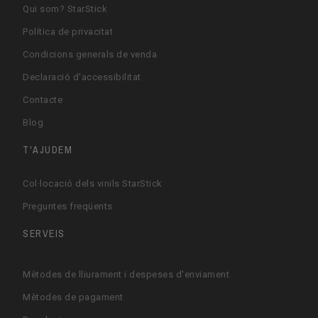
Qui som? StarStick
Política de privacitat
Condicions generals de venda
Declaració d'accessibilitat
Contacte
Blog
T'AJUDEM
Col·locació dels vinils StarStick
Preguntes freqüents
SERVEIS
Mètodes de lliurament i despeses d'enviament
Mètodes de pagament