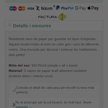
COMPRA SEGURA
Detalls i mesures
Resistents
sacs
de paper
per guardar tot
tipus
d'objectes.
A
quest
model
inclou
el nom en
color
gris i
cors
de diferents
colors.
Una
monada
per decorar i
ordenar les
habitacions
dels
petits
!
Mida del sac:
60x70x16 (ample x alt x base)
Material:
3 capes de paper kraft altament resistent
(exterior blanc i interior ocre)
Consulta el detall de cada peça per escollir la teva mida
📐
perfecta.
No et preocupis per la col·locació, és molt fàcil.
Veure
🎬
exemple →