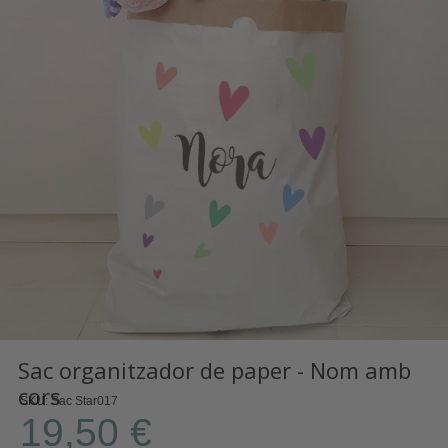
Sac organitzador de paper - Nom amb
cors
SKU
Sac Star017
19,50 €