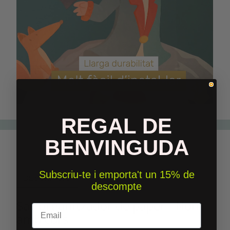
REGAL DE
BENVINGUDA
Subscriu-te i emporta't un 15% de
DESCRIPCIÓ
descompte
Sac organitzador de paper - Nom
Email
amb cors