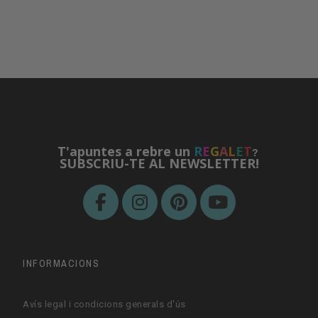
T'apuntes a rebre un
R
E
G
A
L
E
T
?
SUBSCRIU-TE AL NEWSLETTER!
INFORMACIONS
Avís legal i condicions generals d'ús