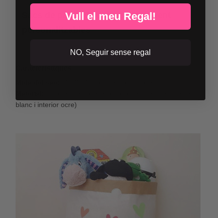
Vull el meu Regal!
Sacs de paper de disseny totalment
personalitzables
NO, Seguir sense regal
Característiques
Mida del sac:
60x70x16 (ample x alt x base)
Material:
3 capes de paper kraft altament resistent (exterior
blanc i interior ocre)