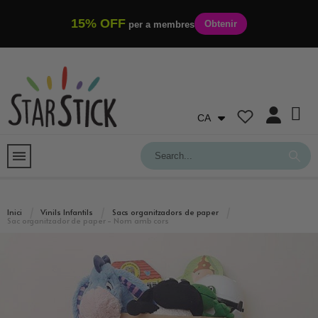
15% OFF
Obtenir
per a membres
CA
Inici
Vinils Infantils
Sacs organitzadors de paper
Sac organitzador de paper - Nom amb cors