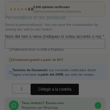
5.500 opinions verificades
★★★★★
4.9
Fabricat artesanalment a Barcelona
Personalitza el teu producte
Escriu la personalització. You can save the customization by
clicking the 'add to cart' button.
Nom del nen o nena (Indiqueu si voleu accents o no) *
Fabricació local i a mida a Espanya
Enviament gratuït a partir de 69 €
Terminis de lliurament:
Les comandes realitzades durant
l'agost s'enviaran
a partir del 24/08
, per ordre de compra.
Afegir a la cistella
Tens dubtes? Escriu-nos
✓
Responem per WhatsApp