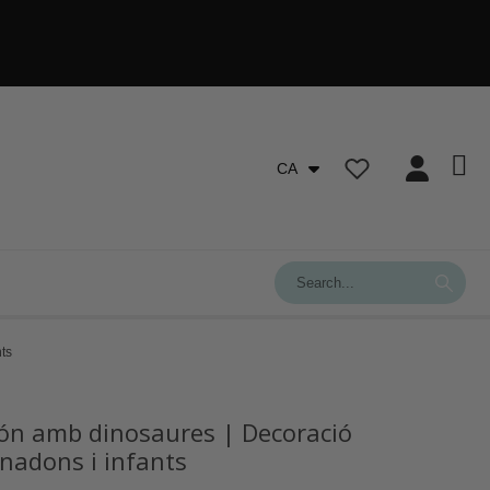
CA
nts
món amb dinosaures | Decoració
 nadons i infants