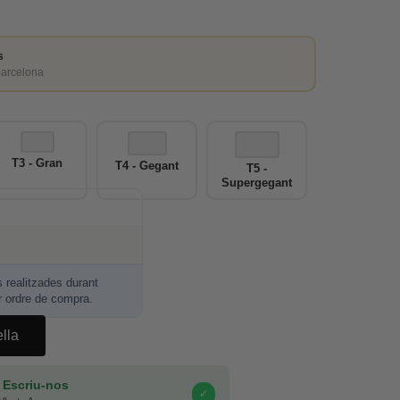
s
Barcelona
T3 - Gran
T4 - Gegant
T5 -
Supergegant
realitzades durant
r ordre de compra.
ella
 Escriu-nos
✓