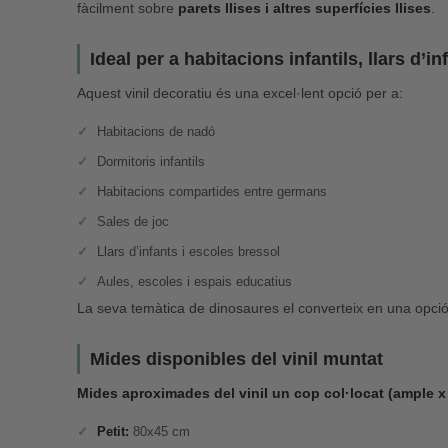
fàcilment sobre
parets llises i altres superfícies llises
.
Ideal per a habitacions infantils, llars d’in
Aquest vinil decoratiu és una excel·lent opció per a:
Habitacions de nadó
Dormitoris infantils
Habitacions compartides entre germans
Sales de joc
Llars d’infants i escoles bressol
Aules, escoles i espais educatius
La seva temàtica de dinosaures el converteix en una opció 
Mides disponibles del vinil muntat
Mides aproximades del vinil un cop col·locat (ample x 
Petit:
80x45 cm