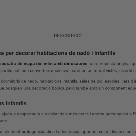
DESCRIPCIÓ
s per decorar habitacions de nadó i infantils
decoratiu de mapa del món amb dinosaures
, una proposta original 
rtits pel món converteix qualsevol paret en un mural vistós, divertit i 
ormitoris de nadó, habitacions infantils, sales de joc, escoles, llars d
es que busquen una decoració bonica però també amb un component educa
s infantils
s
ajuda a despertar la curiositat dels més petits i aporta personalitat a l
ment.
un element protagonista dins la decoració, aportant color, dinamisme i u