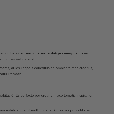
que combina
decoració, aprenentatge i imaginació
en
amb gran valor visual.
’infants, aules i espais educatius en ambients més creatius,
tiu i temàtic.
’habitació. És perfecte per crear un racó temàtic inspirat en
na estètica infantil molt cuidada. A més, es pot col·locar