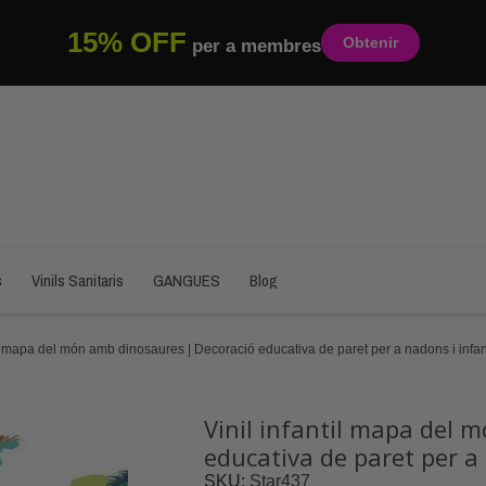
15% OFF
Obtenir
per a membres
s
Vinils Sanitaris
GANGUES
Blog
til mapa del món amb dinosaures | Decoració educativa de paret per a nadons i infa
Vinil infantil mapa del 
educativa de paret per a
SKU
Star437