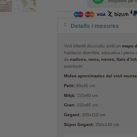
Responem per 
Detalls i mesures
Vinil infantil decoratiu amb un
mapa d
habitació divertida, educativa i plena
de
nadons, nens, nenes, llars d’infa
aventurer.
Mides aproximades del vinil muntat
Petit:
80x45 cm
Mitjà:
110x60 cm
Gran:
150x85 cm
Gegant:
200x110 cm
Súper Gegant:
250x140 cm