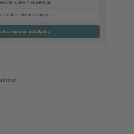
escollir la teva mida perfecta.
s molt fàcil.
Veure exemple →
a les mesures detallades
litzat