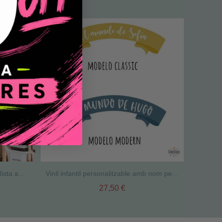
Vinil mapa mundi Montessori realista amb animals – Mapamundi infantil educatiu de paret per a nens i escoles
Vinil infantil personalitzable amb nom per a mapamundi | El Món de… StarStick
27,50 €