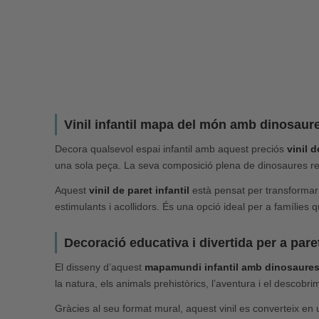
Vinil infantil mapa del món amb dinosaure
Decora qualsevol espai infantil amb aquest preciós
vinil 
una sola peça. La seva composició plena de dinosaures repa
Aquest
vinil de paret infantil
està pensat per transformar d
estimulants i acollidors. És una opció ideal per a famíli
Decoració educativa i divertida per a paret
El disseny d’aquest
mapamundi infantil amb dinosaure
la natura, els animals prehistòrics, l’aventura i el descobri
Gràcies al seu format mural, aquest vinil es converteix en 