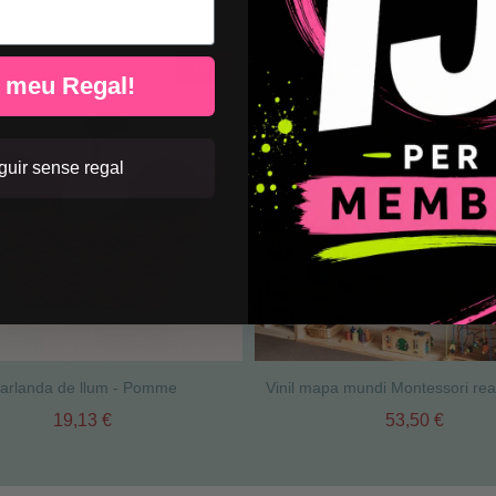
-15%
l meu Regal!
uir sense regal
arlanda de llum - Pomme
19,13 €
53,50 €