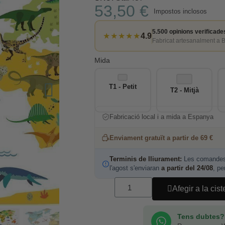
53,50 €
Impostos inclosos
5.500 opinions verificade
★★★★★
4.9
Fabricat artesanalment a 
Mida
T1 - Petit
T2 - Mitjà
Fabricació local i a mida a Espanya
Enviament gratuït a partir de 69 €
Terminis de lliurament:
Les comandes 
l'agost s'enviaran
a partir del 24/08
, pe
Afegir a la cist
Tens dubtes?