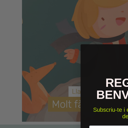
RE
BEN
Subscriu-te i
d
Email