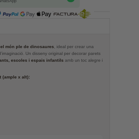
WhatsApp
COMPRA SEGURA
el món ple de dinosaures
, ideal per crear una
 d’imaginació. Un disseny original per decorar parets
nts, escoles i espais infantils
amb un toc alegre i
 (ample x alt):