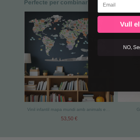
Perfecte per combinar
Vull e
NO, Seg
Vinil infantil mapa mundi amb animals en gris – Decoració educativa per habitació de nadó o infantil
G
53,50 €