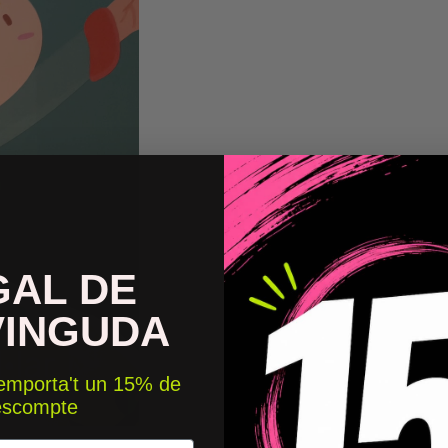
GAL DE
VINGUDA
 emporta't un 15% de
escompte