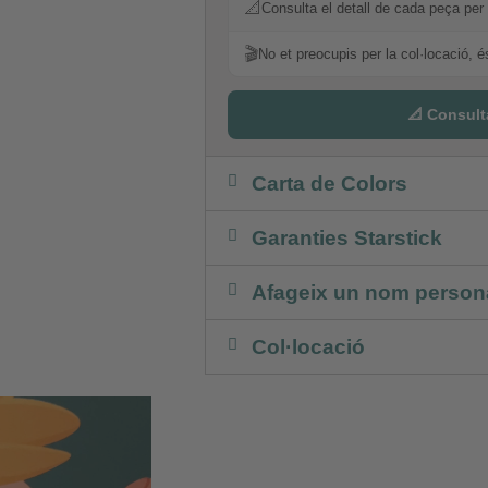
📐
Consulta el detall de cada peça per 
🎬
No et preocupis per la col·locació, é
📐 Consult
Carta de Colors
Garanties Starstick
Afageix un nom persona
Col·locació